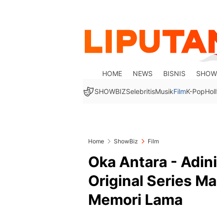
HOME
NEWS
BISNIS
SHOW
SHOWBIZ
Selebritis
Musik
Film
K-Pop
Hol
Home
ShowBiz
Film
Oka Antara - Adini
Original Series Ma
Memori Lama