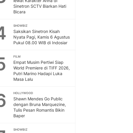
lewat Karakter Arina di
Sinetron SCTV Biarkan Hati
Bicara
4
SHOWBIZ
Saksikan Sinetron Kisah
Nyata Pagi, Kamis 6 Agustus
Pukul 08.00 WIB di Indosiar
5
FILM
Empat Musim Pertiwi Siap
World Premiere di TIFF 2026,
Putri Marino Hadapi Luka
Masa Lalu
6
HOLLYWOOD
Shawn Mendes Go Public
dengan Bruna Marquezine,
Tulis Pesan Romantis Bikin
Baper
SHOWBIZ