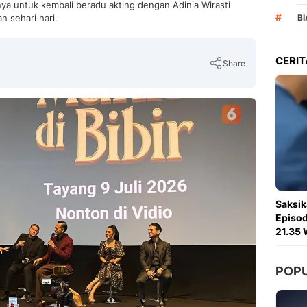
 untuk kembali beradu akting dengan Adinia Wirasti
#
 sehari hari.
B
CERIT
Share
Copy Link
Saksik
Episod
21.35 
POP