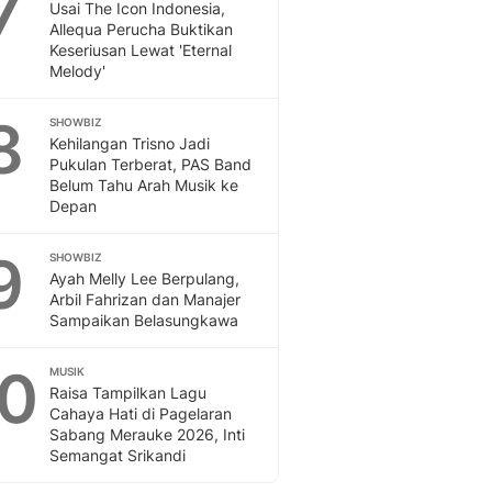
7
Usai The Icon Indonesia,
Allequa Perucha Buktikan
Keseriusan Lewat 'Eternal
Melody'
8
SHOWBIZ
Kehilangan Trisno Jadi
Pukulan Terberat, PAS Band
Belum Tahu Arah Musik ke
Depan
9
SHOWBIZ
Ayah Melly Lee Berpulang,
Arbil Fahrizan dan Manajer
Sampaikan Belasungkawa
10
MUSIK
Raisa Tampilkan Lagu
Cahaya Hati di Pagelaran
Sabang Merauke 2026, Inti
Semangat Srikandi