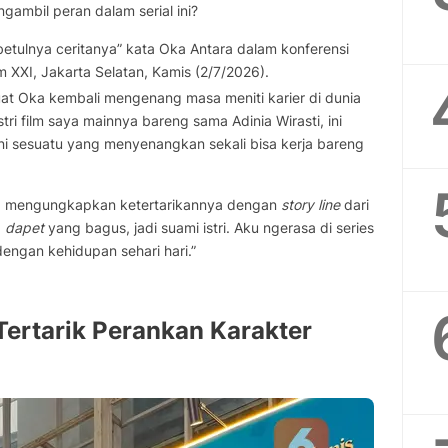
mbil peran dalam serial ini?
betulnya ceritanya” kata Oka Antara dalam konferensi
m XXI, Jakarta Selatan, Kamis (2/7/2026).
at Oka kembali mengenang masa meniti karier di dunia
stri film saya mainnya bareng sama Adinia Wirasti, ini
 ini sesuatu yang menyenangkan sekali bisa kerja bareng
ara mengungkapkan ketertarikannya dengan
story line
dari
a
dapet
yang bagus, jadi suami istri. Aku ngerasa di series
engan kehidupan sehari hari.”
Tertarik Perankan Karakter