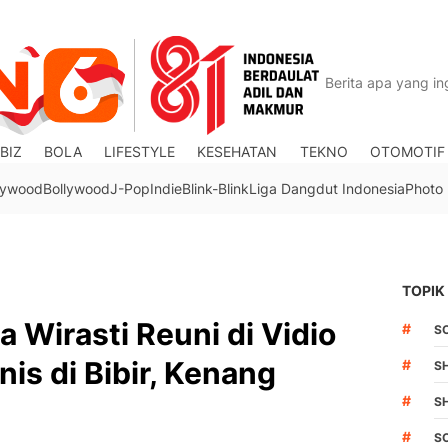
BIZ
BOLA
LIFESTYLE
KESEHATAN
TEKNO
OTOMOTIF
lywood
Bollywood
J-Pop
Indie
Blink-Blink
Liga Dangdut Indonesia
Photo
TOPIK
a Wirasti Reuni di Vidio
#
S
nis di Bibir, Kenang
#
S
#
S
#
S