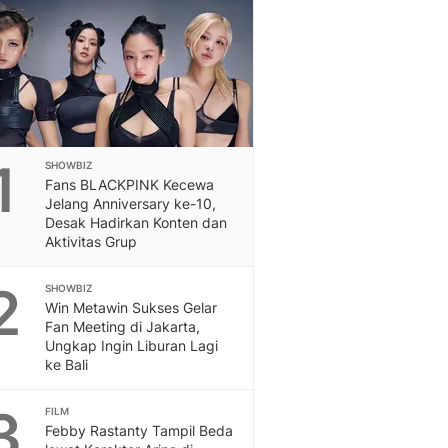
Otosia
Otosia
Spotlight
Berita Terkini, Kabar Te
Dan Dunia - Liputan6.
English
Exploring Knowledge, T
1
SHOWBIZ
En.Liputan6.com
Fans BLACKPINK Kecewa
Disabilitas
Jelang Anniversary ke-10,
Disabilitas Berita Terkini
Desak Hadirkan Konten dan
Aktivitas Grup
Harian, Berita Terbaru,
Berita
2
SHOWBIZ
Berita Hari Ini Politik,
Win Metawin Sukses Gelar
Health
Fan Meeting di Jakarta,
Kabar Berita Terbaru D
Ungkap Ingin Liburan Lagi
Diet, Herbal Terbaik
ke Bali
Sport
Berita Bola Terkini, Ja
3
FILM
Klasemen, Hasil Liga
Febby Rastanty Tampil Beda