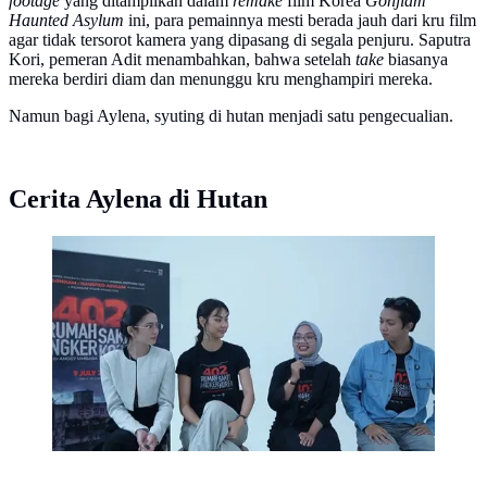
footage
yang ditampilkan dalam
remake
film Korea
Gonjiam
Haunted Asylum
ini, para pemainnya mesti berada jauh dari kru film
agar tidak tersorot kamera yang dipasang di segala penjuru. Saputra
Kori, pemeran Adit menambahkan, bahwa setelah
take
biasanya
mereka berdiri diam dan menunggu kru menghampiri mereka.
Namun bagi Aylena, syuting di hutan menjadi satu pengecualian.
Cerita Aylena di Hutan
Bintang Film dan Sineas Film 402 Rumah Sakit
Angker Korea. (dok MD Pictures)