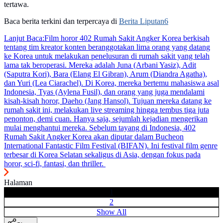
tertawa.
Baca berita terkini dan terpercaya di
Berita Liputan6
Lanjut Baca:
Film horor 402 Rumah Sakit Angker Korea berkisah
tentang tim kreator konten beranggotakan lima orang yang datang
ke Korea untuk melakukan penelusuran di rumah sakit yang telah
lama tak beroperasi. Mereka adalah Juna (Arbani Yasiz), Adit
(Saputra Kori), Bara (Elang El Gibran), Arum (Diandra Agatha),
dan Yuri (Lea Ciarachel). Di Korea, mereka bertemu mahasiswa asal
Indonesia, Tyas (Aylena Fusil), dan orang yang juga mendalami
kisah-kisah horor, Daeho (Jang Hansol). Tujuan mereka datang ke
rumah sakit ini, melakukan live streaming hingga tembus tiga juta
penonton, demi cuan. Hanya saja, sejumlah kejadian mengerikan
mulai menghantui mereka. Sebelum tayang di Indonesia, 402
Rumah Sakit Angker Korea akan diputar dalam Bucheon
International Fantastic Film Festival (BIFAN). Ini festival film genre
terbesar di Korea Selatan sekaligus di Asia, dengan fokus pada
horor, sci-fi, fantasi, dan thriller.
Halaman
1
2
Show All