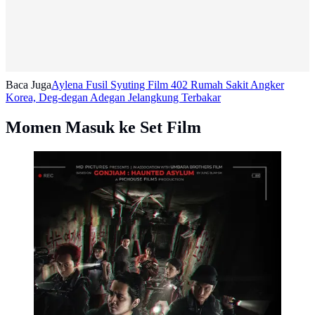
Baca Juga
Aylena Fusil Syuting Film 402 Rumah Sakit Angker
Korea, Deg-degan Adegan Jelangkung Terbakar
Momen Masuk ke Set Film