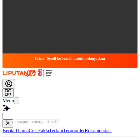
Iklan - Scroll ke bawah untuk melanjutkan
Menu
Tanya apapun tentang artikel ini...
Berita Utama
Cek Fakta
Terkini
Terpopuler
Rekomendasi