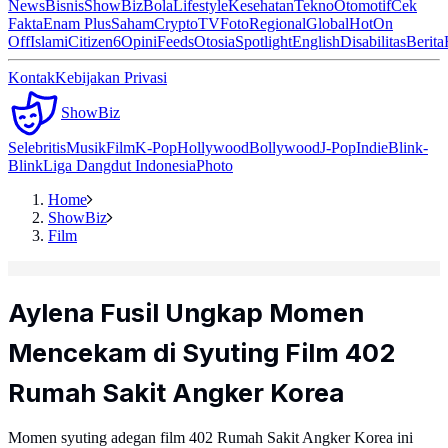
News
Bisnis
ShowBiz
Bola
Lifestyle
Kesehatan
Tekno
Otomotif
Cek
Fakta
Enam Plus
Saham
Crypto
TV
Foto
Regional
Global
Hot
On
Off
Islami
Citizen6
Opini
Feeds
Otosia
Spotlight
English
Disabilitas
Berita
Kontak
Kebijakan Privasi
ShowBiz
Selebritis
Musik
Film
K-Pop
Hollywood
Bollywood
J-Pop
Indie
Blink-
Blink
Liga Dangdut Indonesia
Photo
Home
ShowBiz
Film
Aylena Fusil Ungkap Momen
Mencekam di Syuting Film 402
Rumah Sakit Angker Korea
Momen syuting adegan film 402 Rumah Sakit Angker Korea ini