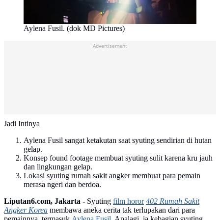
Aylena Fusil. (dok MD Pictures)
Advertisement
Jadi Intinya
Aylena Fusil sangat ketakutan saat syuting sendirian di hutan
gelap.
Konsep found footage membuat syuting sulit karena kru jauh
dan lingkungan gelap.
Lokasi syuting rumah sakit angker membuat para pemain
merasa ngeri dan berdoa.
Liputan6.com, Jakarta -
Syuting
film horor
402 Rumah Sakit
Angker Korea
membawa aneka cerita tak terlupakan dari para
pemainnya, termasuk
Aylena Fusil
. Apalagi, ia kebagian syuting