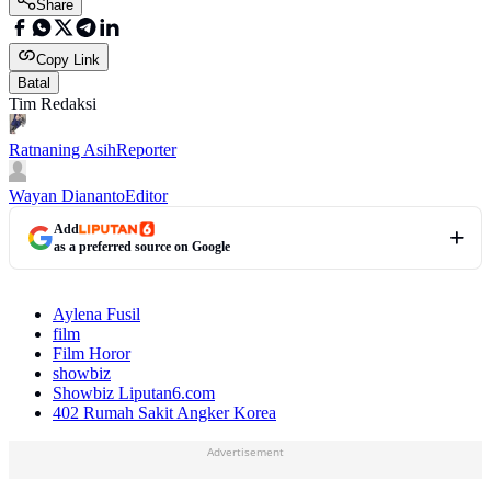
Share
Copy Link
Batal
Tim Redaksi
Ratnaning Asih
Reporter
Wayan Diananto
Editor
Add
as a preferred source on Google
Aylena Fusil
film
Film Horor
showbiz
Showbiz Liputan6.com
402 Rumah Sakit Angker Korea
Advertisement