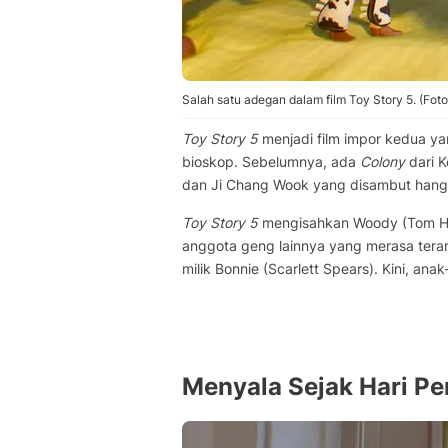
Salah satu adegan dalam film Toy Story 5. (Foto
Toy Story 5
menjadi film impor kedua ya
bioskop. Sebelumnya, ada
Colony
dari K
dan Ji Chang Wook yang disambut hangat
Toy Story 5
mengisahkan Woody (Tom Han
anggota geng lainnya yang merasa teran
milik Bonnie (Scarlett Spears). Kini, ana
Menyala Sejak Hari P