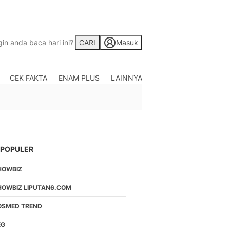
CARI
Masuk
CEK FAKTA
ENAM PLUS
LAINNYA
Saham
Berita Saham, Investas
Indonesia
Crypto
Berita Crypto Hari Ini
TV
 POPULER
Kumpulan Video Berita
HOWBIZ
Liputan Berita Terkini
Foto
HOWBIZ LIPUTAN6.COM
Galeri Photo Menarik B
OSMED TREND
Di Liputan6.com
Regional
EG