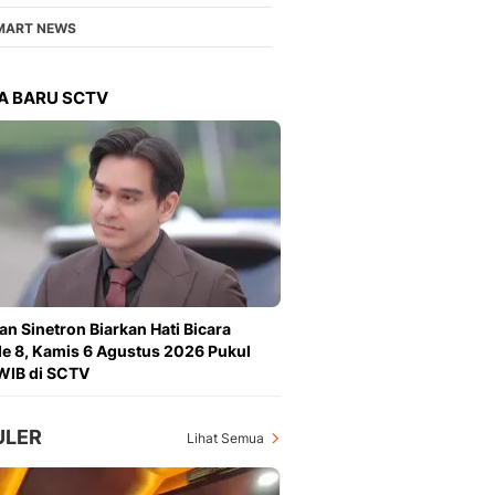
Berita Daerah Dan Peri
Terbaru
MART NEWS
Global
Berita Internasional, Sa
A BARU SCTV
Inspiratif, Unik, Dan M
Hot
Hot Liputan6.com Menya
Dan Terbaru
On Off
On Off Liputan6: Sinop
& Berita Bisnis Digital
Islami
Berita & Kajian Islami
an Sinetron Biarkan Hati Bicara
Hikmah - Liputan6
e 8, Kamis 6 Agustus 2026 Pukul
Citizen6
WIB di SCTV
Berita Citizen6 - Medi
Liputan6.com
ULER
Opini
Lihat Semua
Opini Liputan6: Analis
Pandang Dan Perspekti