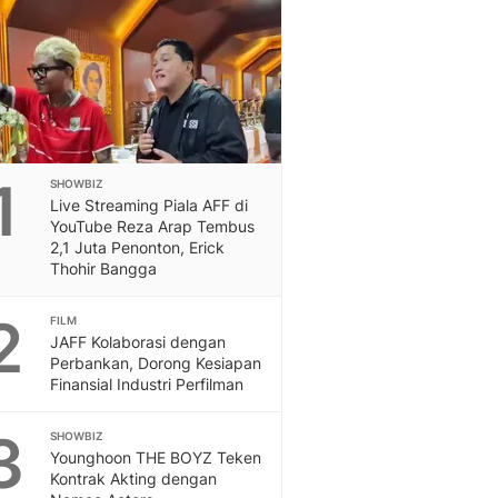
Feeds
Feeds Liputan6: Kumpul
Terbaru Harian
Otosia
Otosia
Spotlight
Berita Terkini, Kabar Te
1
SHOWBIZ
Dan Dunia - Liputan6.
Live Streaming Piala AFF di
English
YouTube Reza Arap Tembus
Exploring Knowledge, T
2,1 Juta Penonton, Erick
Thohir Bangga
En.Liputan6.com
Disabilitas
2
FILM
Disabilitas Berita Terkini
JAFF Kolaborasi dengan
Harian, Berita Terbaru,
Perbankan, Dorong Kesiapan
Berita
Finansial Industri Perfilman
Berita Hari Ini Politik,
Health
3
SHOWBIZ
Kabar Berita Terbaru D
Younghoon THE BOYZ Teken
Diet, Herbal Terbaik
Kontrak Akting dengan