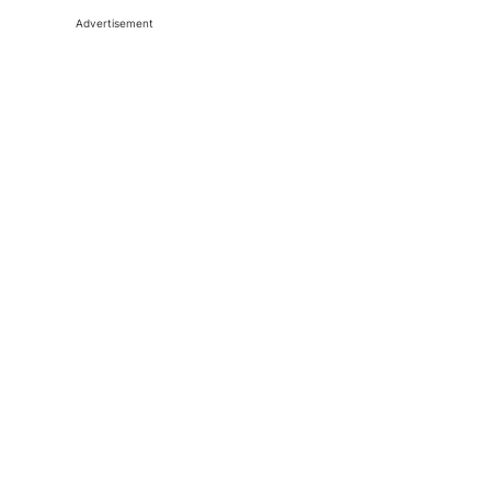
Advertisement