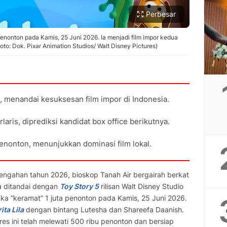
Perbesar
enonton pada Kamis, 25 Juni 2026. Ia menjadi film impor kedua
to: Dok. Pixar Animation Studios/ Walt Disney Pictures)
, menandai kesuksesan film impor di Indonesia.
rlaris, diprediksi kandidat box office berikutnya.
enonton, menunjukkan dominasi film lokal.
ngahan tahun 2026, bioskop Tanah Air bergairah berkat
nya ditandai dengan
Toy Story 5
rilisan Walt Disney Studio
a “keramat” 1 juta penonton pada Kamis, 25 Juni 2026.
ita Lila
dengan bintang Lutesha dan Shareefa Daanish.
tures ini telah melewati 500 ribu penonton dan bersiap