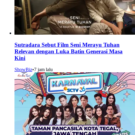
Sutradara Sebut Film Seni Merayu Tuhan
Relevan dengan Luka Batin Generasi Masa
Kini
ShowBiz
•
7 jam lalu