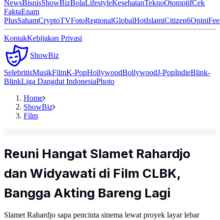
News
Bisnis
ShowBiz
Bola
Lifestyle
Kesehatan
Tekno
Otomotif
Cek
Fakta
Enam
Plus
Saham
Crypto
TV
Foto
Regional
Global
Hot
Islami
Citizen6
Opini
Fee
Kontak
Kebijakan Privasi
ShowBiz
Selebritis
Musik
Film
K-Pop
Hollywood
Bollywood
J-Pop
Indie
Blink-
Blink
Liga Dangdut Indonesia
Photo
Home
ShowBiz
Film
Reuni Hangat Slamet Rahardjo
dan Widyawati di Film CLBK,
Bangga Akting Bareng Lagi
Slamet Rahardjo sapa pencinta sinema lewat proyek layar lebar