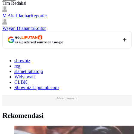
Tim Redaksi
M Altaf Jauhar
Reporter
Wayan Diananto
Editor
Add
as a preferred source on Google
showbiz
reg
slamet rahardjo
Widyawati
CLBK
Showbiz Liputan6.com
Advertisement
Rekomendasi