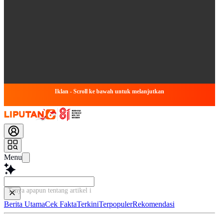
Iklan - Scroll ke bawah untuk melanjutkan
Menu
Tanya apapun tentang artikel ini...
Berita Utama
Cek Fakta
Terkini
Terpopuler
Rekomendasi