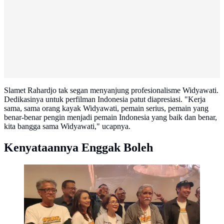
Slamet Rahardjo tak segan menyanjung profesionalisme Widyawati.
Dedikasinya untuk perfilman Indonesia patut diapresiasi. "Kerja
sama, sama orang kayak Widyawati, pemain serius, pemain yang
benar-benar pengin menjadi pemain Indonesia yang baik dan benar,
kita bangga sama Widyawati," ucapnya.
Kenyataannya Enggak Boleh
Slamet Rahardjo sapa pencinta sinema lewat proyek
layar lebar Cinta Lama Babak Kedua atau CLBK. Ia
beradu akting dengan rekan sejawat, Widyawati.