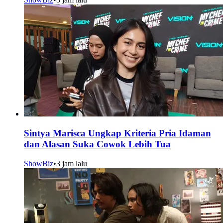
Sintya Marisca Ungkap Kriteria Pria Idaman
dan Alasan Suka Cowok Lebih Tua
ShowBiz
•
3 jam lalu