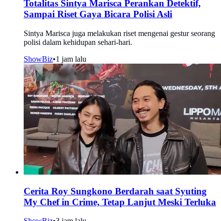
Totalitas Sintya Marisca Perankan Detektif,
Sampai Riset Gaya Bicara Polisi Asli
Sintya Marisca juga melakukan riset mengenai gestur seorang
polisi dalam kehidupan sehari-hari.
ShowBiz
•
1 jam lalu
Cerita Roy Sungkono Berdarah saat Syuting
My Chef in Crime, Tetap Lanjut Meski Terluka
ShowBiz
•
3 jam lalu