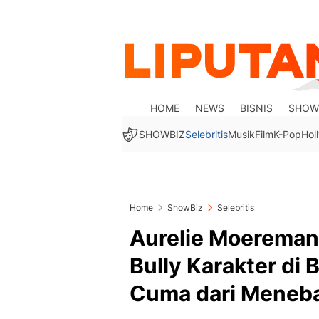
HOME
NEWS
BISNIS
SHOW
SHOWBIZ
Selebritis
Musik
Film
K-Pop
Hol
Home
ShowBiz
Selebritis
Aurelie Moereman
Bully Karakter di 
Cuma dari Meneb