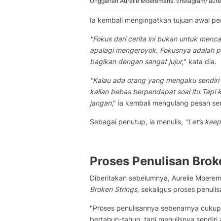
Unggahan Aurelie Moeremans. (Instagram/ aurel
Ia kembali mengingatkan tujuan awal pe
"Fokus dari cerita ini bukan untuk menc
apalagi mengeroyok. Fokusnya adalah 
bagikan dengan sangat jujur,
" kata dia.
"Kalau ada orang yang mengaku sendiri s
kalian bebas berpendapat soal itu.Tapi
jangan
," ia kembali mengulang pesan se
Sebagai penutup, ia menulis,
"Let’s kee
Proses Penulisan Brok
Diberitakan sebelumnya, Aurelie Moere
Broken Strings,
sekaligus proses penuli
"Proses penulisannya sebenarnya cukup 
bertahun-tahun, tapi menulisnya sendiri