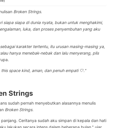
ie)
nulisan
Broken Strings.
ari siapa siapa di dunia nyata, bukan untuk menghakimi,
pengalaman, luka, dan proses penyembuhan yang aku
ebagai karakter tertentu, itu urusan masing-masing ya,
 kalau hanya menebak-nebak dan lalu menyerang, plis
rupa.
p this space kind, aman, dan penuh empati 🤍."
en Strings
mans sudah pernah menyebutkan alasannya menulis
san
Broken Strings.
panjang. Ceritanya sudah aku simpan di kepala dan hati
 aku lakukan secara intens dalam beberapa bulan," ujar