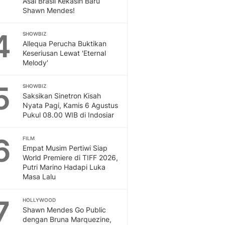
Asal Brasil Kekasih Baru
Sport
Shawn Mendes!
Berita Bola Terkini, Ja
Klasemen, Hasil Liga
4
SHOWBIZ
Allequa Perucha Buktikan
Keseriusan Lewat 'Eternal
Melody'
5
SHOWBIZ
Saksikan Sinetron Kisah
Nyata Pagi, Kamis 6 Agustus
Pukul 08.00 WIB di Indosiar
6
FILM
Empat Musim Pertiwi Siap
World Premiere di TIFF 2026,
Putri Marino Hadapi Luka
Masa Lalu
7
HOLLYWOOD
Shawn Mendes Go Public
dengan Bruna Marquezine,