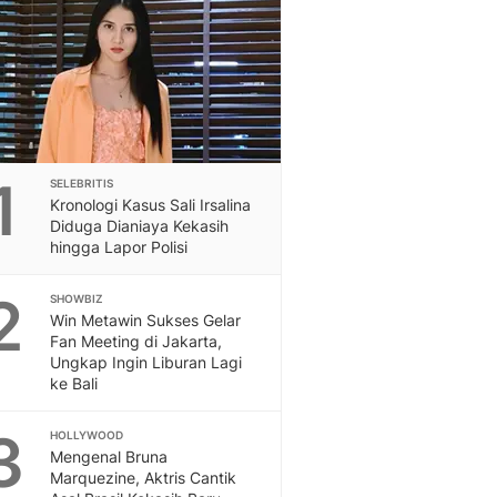
Feeds
Feeds Liputan6: Kumpul
Terbaru Harian
Otosia
Otosia
Spotlight
Berita Terkini, Kabar Te
1
SELEBRITIS
Dan Dunia - Liputan6.
Kronologi Kasus Sali Irsalina
English
Diduga Dianiaya Kekasih
Exploring Knowledge, T
hingga Lapor Polisi
En.Liputan6.com
2
Disabilitas
SHOWBIZ
Win Metawin Sukses Gelar
Disabilitas Berita Terkini
Fan Meeting di Jakarta,
Harian, Berita Terbaru,
Ungkap Ingin Liburan Lagi
Berita
ke Bali
Berita Hari Ini Politik,
Health
3
HOLLYWOOD
Kabar Berita Terbaru D
Mengenal Bruna
Diet, Herbal Terbaik
Marquezine, Aktris Cantik