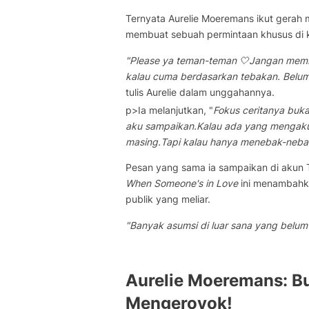
Ternyata Aurelie Moeremans ikut gerah m
membuat sebuah permintaan khusus di k
"Please ya teman-teman 🤍Jangan membul
kalau cuma berdasarkan tebakan. Belum 
tulis Aurelie dalam unggahannya.
p>Ia melanjutkan, "
Fokus ceritanya buka
aku sampaikan.Kalau ada yang mengaku s
masing.Tapi kalau hanya menebak-nebak 
Pesan yang sama ia sampaikan di akun Th
When Someone's in Love
ini menambahk
publik yang meliar.
"Banyak asumsi di luar sana yang belum 
Aurelie Moeremans: B
Mengeroyok!