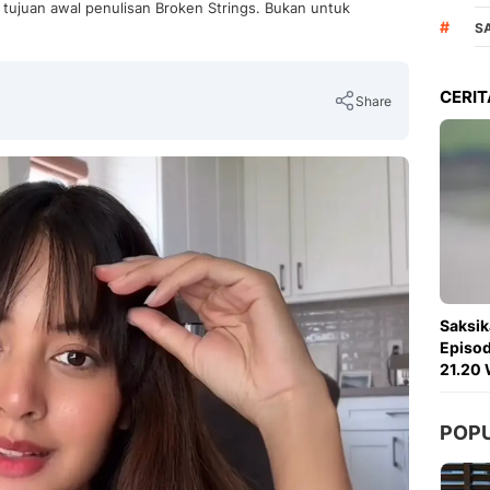
tujuan awal penulisan Broken Strings. Bukan untuk
#
S
CERIT
Share
Copy Link
Saksik
Episod
21.20 
POP