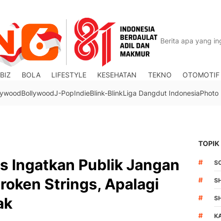
BIZ
BOLA
LIFESTYLE
KESEHATAN
TEKNO
OTOMOTIF
lywood
Bollywood
J-Pop
Indie
Blink-Blink
Liga Dangdut Indonesia
Photo
TOPIK
s Ingatkan Publik Jangan
#
S
Broken Strings, Apalagi
#
S
#
ak
S
#
K