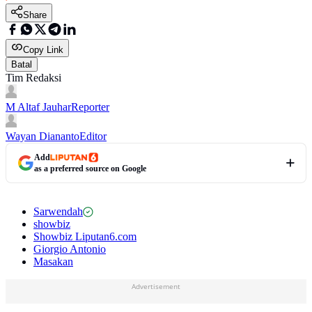
Share
Copy Link
Batal
Tim Redaksi
M Altaf Jauhar
Reporter
Wayan Diananto
Editor
Add
as a preferred source on Google
Sarwendah
showbiz
Showbiz Liputan6.com
Giorgio Antonio
Masakan
Advertisement