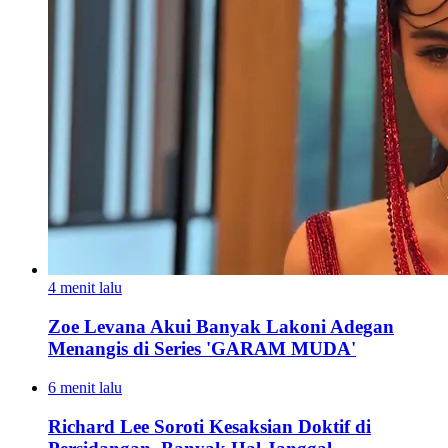
4 menit lalu
Zoe Levana Akui Banyak Lakoni Adegan
Menangis di Series 'GARAM MUDA'
6 menit lalu
Richard Lee Soroti Kesaksian Doktif di