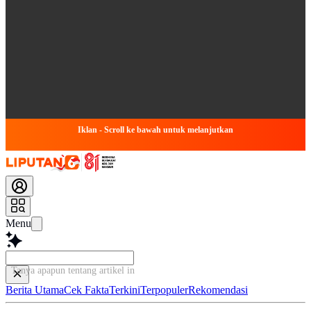
Iklan - Scroll ke bawah untuk melanjutkan
Menu
Tanya apapun tentang artikel ini...
Berita Utama
Cek Fakta
Terkini
Terpopuler
Rekomendasi