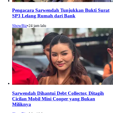
Pengacara Sarwendah Tunjukkan Bukti Surat
SP3 Lelang Rumah dari Bank
ShowBiz
•
24 jam lalu
Sarwendah Dihantui Debt Collector, Ditagih
Cicilan Mobil Mini Cooper yang Bukan
Miliknya