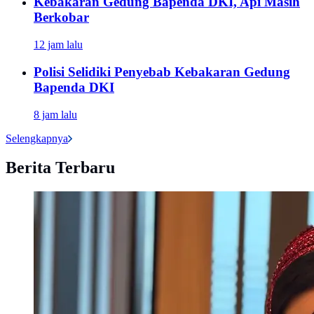
Kebakaran Gedung Bapenda DKI, Api Masih
Berkobar
12 jam lalu
Polisi Selidiki Penyebab Kebakaran Gedung
Bapenda DKI
8 jam lalu
Selengkapnya
Berita Terbaru