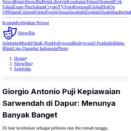
News
Bisnis
ShowBiz
Bola
Lifestyle
Kesehatan
Tekno
Otomotif
Cek
Fakta
Enam Plus
Saham
Crypto
TV
Foto
Regional
Global
Hot
On
Off
Islami
Citizen6
Opini
Feeds
Otosia
Spotlight
English
Disabilitas
Berita
Kontak
Kebijakan Privasi
ShowBiz
Selebritis
Musik
Film
K-Pop
Hollywood
Bollywood
J-Pop
Indie
Blink-
Blink
Liga Dangdut Indonesia
Photo
Home
ShowBiz
Selebritis
Giorgio Antonio Puji Kepiawaian
Sarwendah di Dapur: Menunya
Banyak Banget
Di luar kesibukan sebagai pebisnis dan ibu rumah tangga,