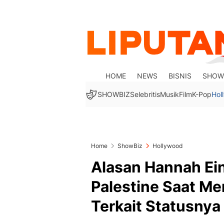
HOME
NEWS
BISNIS
SHOW
SHOWBIZ
Selebritis
Musik
Film
K-Pop
Hol
Home
ShowBiz
Hollywood
Alasan Hannah Ei
Palestine Saat M
Terkait Statusnya