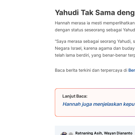
Yahudi Tak Sama denga
Hannah merasa ia mesti memperlihatkan
dengan status seseorang sebagai Yahud
“Saya merasa sebagai seorang Yahudi, 
Negara Israel, karena agama dan budaya
telah lama berdiri, yang benar-benar ter
Baca berita terkini dan terpercaya di
Ber
Lanjut Baca:
Hannah juga menjelaskan kep
pernyataan dengan seribu lebih 
memboikot pihak-pihak yang menduku
ikrar tersebut, seperti banyak 
yang efektif untuk menekan pen
tindakan para pekerja film unt
Ratnaning Asih, Wayan Diananto