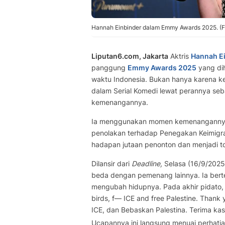
Hannah Einbinder dalam Emmy Awards 2025. (Fr
Liputan6.com, Jakarta
Aktris
Hannah E
panggung
Emmy Awards 2025
yang dih
waktu Indonesia. Bukan hanya karena k
dalam Serial Komedi lewat perannya seba
kemenangannya.
Ia menggunakan momen kemenangannya
penolakan terhadap Penegakan Keimigras
hadapan jutaan penonton dan menjadi to
Dilansir dari
Deadline,
Selasa (16/9/2025
beda dengan pemenang lainnya. Ia bert
mengubah hidupnya. Pada akhir pidato, 
birds, f— ICE and free Palestine. Thank
ICE, dan Bebaskan Palestina. Terima kasi
Ucapannya ini langsung menuai perhatia