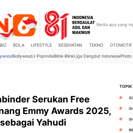
BIZ
BOLA
LIFESTYLE
KESEHATAN
TEKNO
OTOMOTIF
lywood
Bollywood
J-Pop
Indie
Blink-Blink
Liga Dangdut Indonesia
Photo
TOPIK
nbinder Serukan Free
#
S
enang Emmy Awards 2025,
#
S
#
 sebagai Yahudi
S
#
R