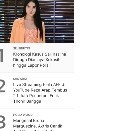
Feeds
Feeds Liputan6: Kumpul
Terbaru Harian
Otosia
Otosia
Spotlight
Berita Terkini, Kabar Te
1
SELEBRITIS
Dan Dunia - Liputan6.
Kronologi Kasus Sali Irsalina
English
Diduga Dianiaya Kekasih
Exploring Knowledge, T
hingga Lapor Polisi
En.Liputan6.com
2
Disabilitas
SHOWBIZ
Live Streaming Piala AFF di
Disabilitas Berita Terkini
YouTube Reza Arap Tembus
Harian, Berita Terbaru,
2,1 Juta Penonton, Erick
Berita
Thohir Bangga
Berita Hari Ini Politik,
Health
3
HOLLYWOOD
Kabar Berita Terbaru D
Mengenal Bruna
Diet, Herbal Terbaik
Marquezine, Aktris Cantik