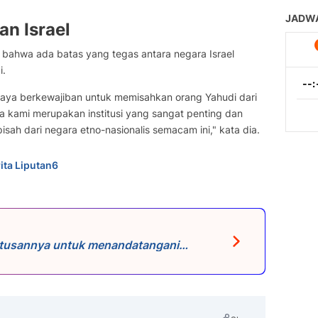
n Israel
 bahwa ada batas yang tegas antara negara Israel
i.
saya berkewajiban untuk memisahkan orang Yahudi dari
 kami merupakan institusi yang sangat penting dan
pisah dari negara etno-nasionalis semacam ini," kata dia.
ita Liputan6
utusannya untuk menandatangani
pelaku industri sinema lain, yang
ng genosida Israel. “Dalam hal
gerakan lainnya, memboikot adalah alat
guasa agar bertindak cepat. Jadi,
uk Palestina, bukan untuk memboikot