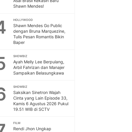
Asal Brasil Kekasih Baru
Sport
Shawn Mendes!
Berita Bola Terkini, Ja
Klasemen, Hasil Liga
4
HOLLYWOOD
Shawn Mendes Go Public
dengan Bruna Marquezine,
Tulis Pesan Romantis Bikin
Baper
5
SHOWBIZ
Ayah Melly Lee Berpulang,
Arbil Fahrizan dan Manajer
Sampaikan Belasungkawa
6
SHOWBIZ
Saksikan Sinetron Wajah
Cinta yang Lain Episode 33,
Kamis 6 Agustus 2026 Pukul
19.51 WIB di SCTV
7
FILM
Rendi Jhon Ungkap