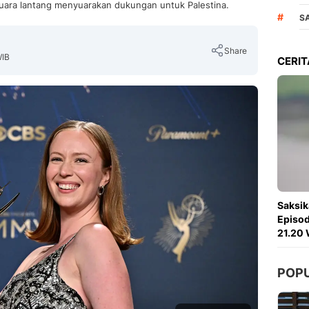
rsuara lantang menyuarakan dukungan untuk Palestina.
#
S
Share
WIB
CERIT
Copy Link
Saksik
Episod
21.20 
POP