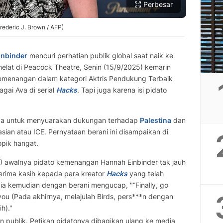
Perbesar
ederic J. Brown / AFP)
inbinder
mencuri perhatian publik global saat naik ke
elat di Peacock Theatre, Senin (15/9/2025) kemarin
emenangan dalam kategori Aktris Pendukung Terbaik
gai Ava di serial
Hacks
. Tapi juga karena isi pidato
 untuk menyuarakan dukungan terhadap
Palestina
dan
ian atau ICE. Pernyataan berani ini disampaikan di
pik hangat.
) awalnya pidato kemenangan Hannah Einbinder tak jauh
erima kasih kepada para kreator
Hacks
yang telah
ia kemudian dengan berani mengucap, "“Finally, go
 you (Pada akhirnya, melajulah Birds, pers***n dengan
h)."
n publik. Petikan pidatonya dibagikan ulang ke media