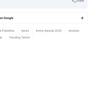
oikot institusi yang secara langsung
Share
ia.
 on Google
Copy Link
e Palestine
hacks
Emmy Awards 2025
showbiz
al
Trending Terkini