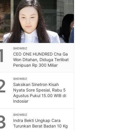
Otosia
Otosia
Feeds
Feeds Liputan6: Kumpul
Terbaru Harian
Spotlight
Berita Terkini, Kabar Te
1
SHOWBIZ
Dan Dunia - Liputan6.
CEO ONE HUNDRED Cha Ga
English
Won Ditahan, Diduga Terlibat
Exploring Knowledge, T
Penipuan Rp 300 Miliar
En.Liputan6.com
2
Disabilitas
SHOWBIZ
Saksikan Sinetron Kisah
Disabilitas Berita Terkini
Nyata Sore Spesial, Rabu 5
Harian, Berita Terbaru,
Agustus Pukul 15.00 WIB di
Berita
Indosiar
Berita Hari Ini Politik,
Health
3
SHOWBIZ
Kabar Berita Terbaru D
Indra Bekti Ungkap Cara
Diet, Herbal Terbaik
Turunkan Berat Badan 10 Kg