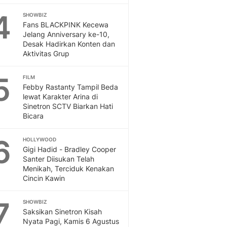
Sport
4
Berita Bola Terkini, Ja
SHOWBIZ
Fans BLACKPINK Kecewa
Klasemen, Hasil Liga
Jelang Anniversary ke-10,
Desak Hadirkan Konten dan
Aktivitas Grup
5
FILM
Febby Rastanty Tampil Beda
lewat Karakter Arina di
Sinetron SCTV Biarkan Hati
Bicara
6
HOLLYWOOD
Gigi Hadid - Bradley Cooper
Santer Diisukan Telah
Menikah, Terciduk Kenakan
Cincin Kawin
7
SHOWBIZ
Saksikan Sinetron Kisah
Nyata Pagi, Kamis 6 Agustus