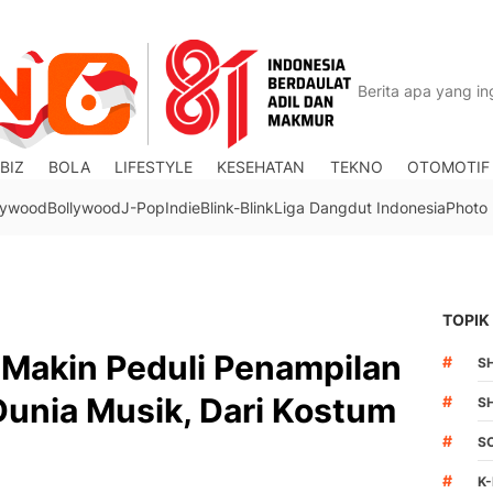
BIZ
BOLA
LIFESTYLE
KESEHATAN
TEKNO
OTOMOTIF
lywood
Bollywood
J-Pop
Indie
Blink-Blink
Liga Dangdut Indonesia
Photo
TOPIK
 Makin Peduli Penampilan
#
S
Dunia Musik, Dari Kostum
#
S
#
S
#
K