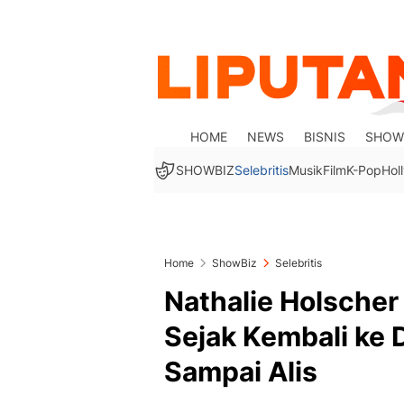
HOME
NEWS
BISNIS
SHOW
SHOWBIZ
Selebritis
Musik
Film
K-Pop
Hol
Home
ShowBiz
Selebritis
Nathalie Holscher
Sejak Kembali ke 
Sampai Alis