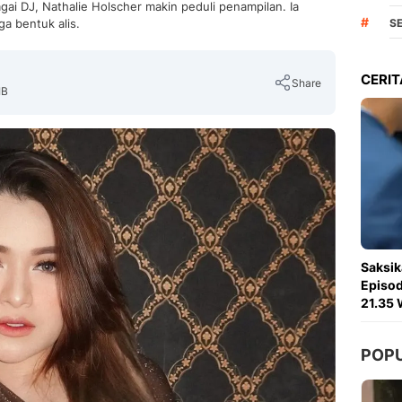
ai DJ, Nathalie Holscher makin peduli penampilan. Ia
#
ga bentuk alis.
S
CERIT
Share
IB
Copy Link
Saksik
Episod
21.35 
POP