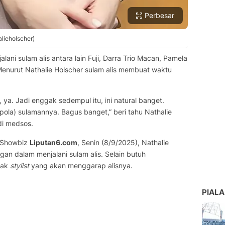
Perbesar
alieholscher)
lani sulam alis antara lain Fuji, Darra Trio Macan, Pamela
 Menurut Nathalie Holscher sulam alis membuat waktu
, ya. Jadi enggak sedempul itu, ini natural banget.
 (pola) sulamannya. Bagus banget,” beri tahu Nathalie
di medsos.
a Showbiz
Liputan6.com
, Senin (8/9/2025), Nathalie
n dalam menjalani sulam alis. Selain butuh
jak
stylist
yang akan menggarap alisnya.
PIALA