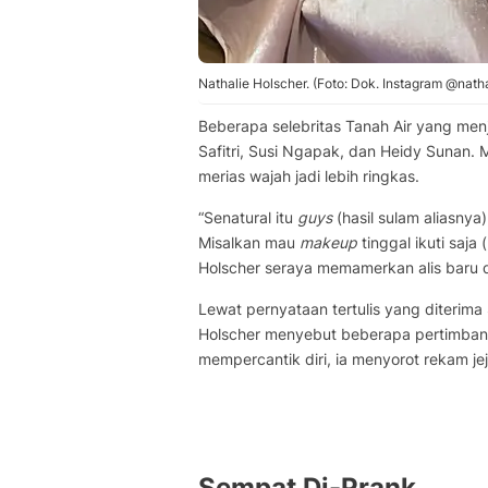
Nathalie Holscher. (Foto: Dok. Instagram @nath
Beberapa selebritas Tanah Air yang menja
Safitri, Susi Ngapak, dan Heidy Sunan.
merias wajah jadi lebih ringkas.
“Senatural itu
guys
(hasil sulam aliasnya)
Misalkan mau
makeup
tinggal ikuti saja
Holscher seraya memamerkan alis baru 
Lewat pernyataan tertulis yang diterim
Holscher menyebut beberapa pertimbanga
mempercantik diri, ia menyorot rekam je
Sempat Di-Prank