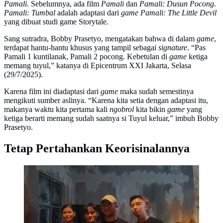
Pamali
. Sebelumnya, ada film
Pamali
dan
Pamali: Dusun Pocong
.
Pamali: Tumbal
adalah adaptasi dari
game
Pamali: The Little Devil
yang dibuat studi game Storytale.
Sang sutradra, Bobby Prasetyo, mengatakan bahwa di dalam
game
,
terdapat hantu-hantu khusus yang tampil sebagai
signature
. “Pas
Pamali 1 kuntilanak, Pamali 2 pocong. Kebetulan di
game
ketiga
memang tuyul,” katanya di Epicentrum XXI Jakarta, Selasa
(29/7/2025).
Karena film ini diadaptasi dari
game
maka sudah semestinya
mengikuti sumber aslinya. “Karena kita setia dengan adaptasi itu,
makanya waktu kita pertama kali
ngobrol
kita bikin
game
yang
ketiga berarti memang sudah saatnya si Tuyul keluar,” imbuh Bobby
Prasetyo.
Tetap Pertahankan Keorisinalannya