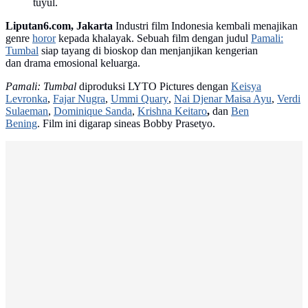
tuyul.
Liputan6.com, Jakarta
Industri film Indonesia kembali menajikan
genre
horor
kepada khalayak. Sebuah film dengan judul
Pamali:
Tumbal
siap tayang di bioskop dan menjanjikan kengerian
dan drama emosional keluarga.
Pamali: Tumbal
diproduksi LYTO Pictures dengan
Keisya
Levronka
,
Fajar Nugra
,
Ummi Quary
,
Nai Djenar Maisa Ayu
,
Verdi
Sulaeman
,
Dominique Sanda
,
Krishna Keitaro
,
dan
Ben
Bening
. Film ini digarap sineas Bobby Prasetyo.