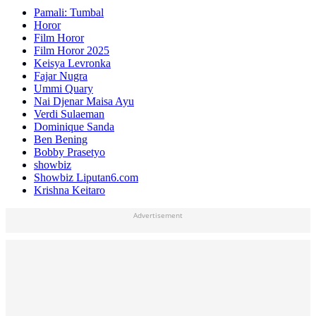
Pamali: Tumbal
Horor
Film Horor
Film Horor 2025
Keisya Levronka
Fajar Nugra
Ummi Quary
Nai Djenar Maisa Ayu
Verdi Sulaeman
Dominique Sanda
Ben Bening
Bobby Prasetyo
showbiz
Showbiz Liputan6.com
Krishna Keitaro
Advertisement