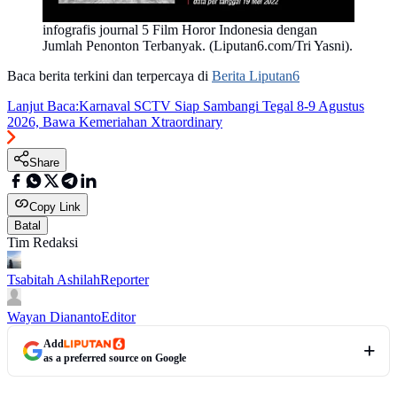
infografis journal 5 Film Horor Indonesia dengan
Jumlah Penonton Terbanyak. (Liputan6.com/Tri Yasni).
Baca berita terkini dan terpercaya di
Berita Liputan6
Lanjut Baca:
Karnaval SCTV Siap Sambangi Tegal 8-9 Agustus
2026, Bawa Kemeriahan Xtraordinary
Share
Copy Link
Batal
Tim Redaksi
Tsabitah Ashilah
Reporter
Wayan Diananto
Editor
Add
as a preferred source on Google