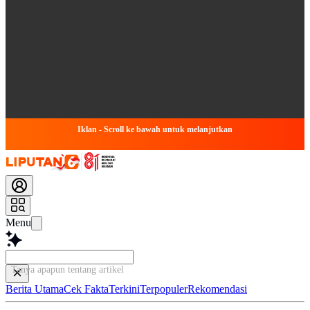
Iklan - Scroll ke bawah untuk melanjutkan
Menu
Tanya apapun tentang artikel ini...
Berita Utama
Cek Fakta
Terkini
Terpopuler
Rekomendasi