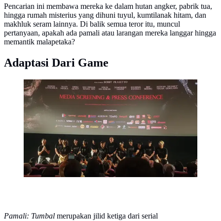
Pencarian ini membawa mereka ke dalam hutan angker, pabrik tua,
hingga rumah misterius yang dihuni tuyul, kumtilanak hitam, dan
makhluk seram lainnya. Di balik semua teror itu, muncul
pertanyaan, apakah ada pamali atau larangan mereka langgar hingga
memantik malapetaka?
Adaptasi Dari Game
Para cast dan kru film Pamali: Tumbal pada saat
konferensi pers di Jakarta, Selasa (29/7/2025).
(Liputan6 / Tsabitah Ashilah)
Pamali: Tumbal
merupakan jilid ketiga dari serial