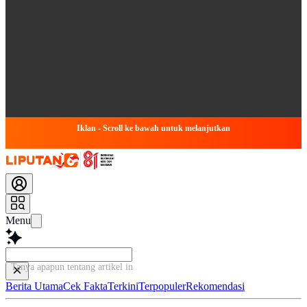
Iklan - Scroll ke bawah untuk melanjutkan
Menu
Tanya apapun tentang artikel ini...
Berita Utama
Cek Fakta
Terkini
Terpopuler
Rekomendasi