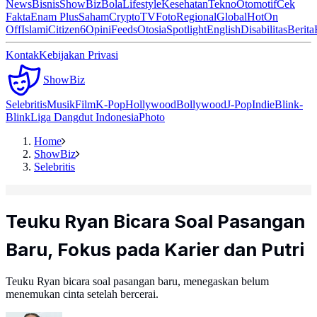
News
Bisnis
ShowBiz
Bola
Lifestyle
Kesehatan
Tekno
Otomotif
Cek
Fakta
Enam Plus
Saham
Crypto
TV
Foto
Regional
Global
Hot
On
Off
Islami
Citizen6
Opini
Feeds
Otosia
Spotlight
English
Disabilitas
Berita
Kontak
Kebijakan Privasi
ShowBiz
Selebritis
Musik
Film
K-Pop
Hollywood
Bollywood
J-Pop
Indie
Blink-
Blink
Liga Dangdut Indonesia
Photo
Home
ShowBiz
Selebritis
Teuku Ryan Bicara Soal Pasangan
Baru, Fokus pada Karier dan Putri
Teuku Ryan bicara soal pasangan baru, menegaskan belum
menemukan cinta setelah bercerai.