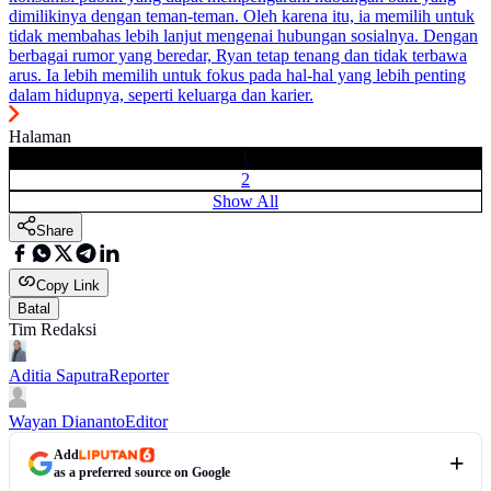
dimilikinya dengan teman-teman. Oleh karena itu, ia memilih untuk
tidak membahas lebih lanjut mengenai hubungan sosialnya. Dengan
berbagai rumor yang beredar, Ryan tetap tenang dan tidak terbawa
arus. Ia lebih memilih untuk fokus pada hal-hal yang lebih penting
dalam hidupnya, seperti keluarga dan karier.
Halaman
1
2
Show All
Share
Copy Link
Batal
Tim Redaksi
Aditia Saputra
Reporter
Wayan Diananto
Editor
Add
as a preferred source on Google