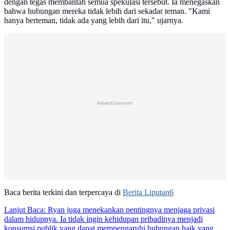
dengan tegas membantah semua spekulasi tersebut. Ia menegaskan
bahwa hubungan mereka tidak lebih dari sekadar teman. "Kami
hanya berteman, tidak ada yang lebih dari itu," ujarnya.
Advertisement
Baca berita terkini dan terpercaya di
Berita Liputan6
Lanjut Baca:
Ryan juga menekankan pentingnya menjaga privasi
dalam hidupnya. Ia tidak ingin kehidupan pribadinya menjadi
konsumsi publik yang dapat mempengaruhi hubungan baik yang