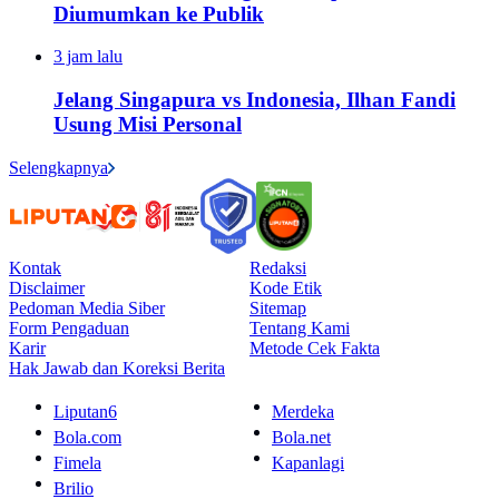
Diumumkan ke Publik
3 jam lalu
Jelang Singapura vs Indonesia, Ilhan Fandi
Usung Misi Personal
Selengkapnya
Kontak
Redaksi
Disclaimer
Kode Etik
Pedoman Media Siber
Sitemap
Form Pengaduan
Tentang Kami
Karir
Metode Cek Fakta
Hak Jawab dan Koreksi Berita
Liputan6
Merdeka
Bola.com
Bola.net
Fimela
Kapanlagi
Brilio