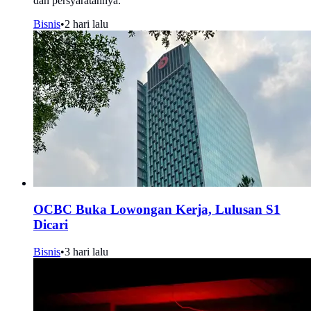
dan persyaratannya.
Bisnis
•
2 hari lalu
OCBC Buka Lowongan Kerja, Lulusan S1
Dicari
Bisnis
•
3 hari lalu