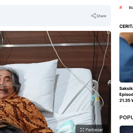
#
B
Share
CERIT
Copy Link
Saksik
Episod
21.35 
POP
Perbesar