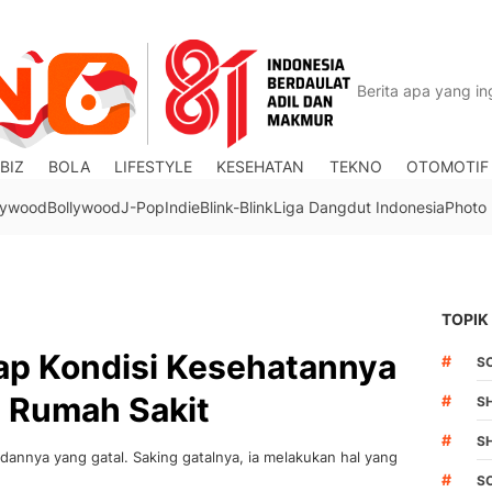
BIZ
BOLA
LIFESTYLE
KESEHATAN
TEKNO
OTOMOTIF
lywood
Bollywood
J-Pop
Indie
Blink-Blink
Liga Dangdut Indonesia
Photo
TOPIK
kap Kondisi Kesehatannya
#
S
i Rumah Sakit
#
S
#
S
adannya yang gatal. Saking gatalnya, ia melakukan hal yang
#
S