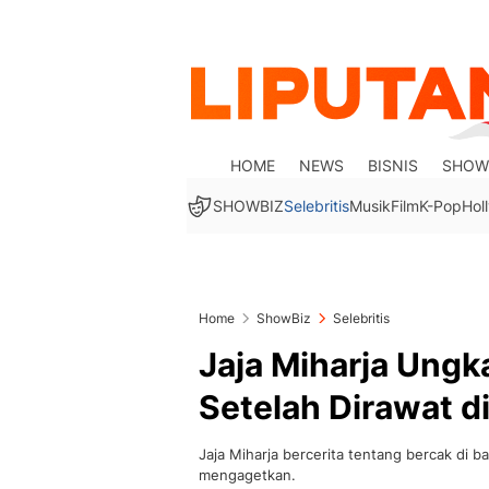
HOME
NEWS
BISNIS
SHOW
SHOWBIZ
Selebritis
Musik
Film
K-Pop
Hol
Home
ShowBiz
Selebritis
Jaja Miharja Ung
Setelah Dirawat d
Jaja Miharja bercerita tentang bercak di b
mengagetkan.