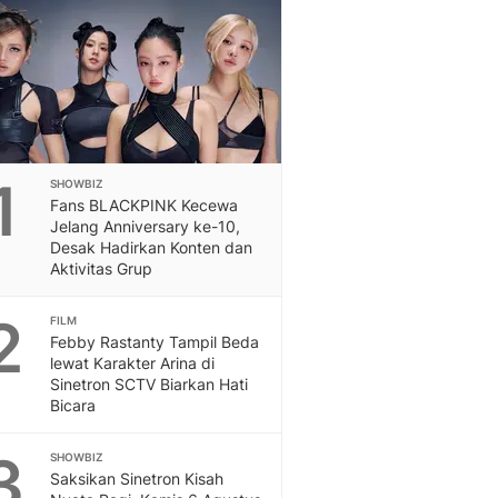
Otosia
Otosia
Spotlight
Berita Terkini, Kabar Te
Dan Dunia - Liputan6.
English
Exploring Knowledge, T
1
SHOWBIZ
En.Liputan6.com
Fans BLACKPINK Kecewa
Disabilitas
Jelang Anniversary ke-10,
Disabilitas Berita Terkini
Desak Hadirkan Konten dan
Aktivitas Grup
Harian, Berita Terbaru,
Berita
2
FILM
Berita Hari Ini Politik,
Febby Rastanty Tampil Beda
Health
lewat Karakter Arina di
Kabar Berita Terbaru D
Sinetron SCTV Biarkan Hati
Diet, Herbal Terbaik
Bicara
Sport
Berita Bola Terkini, Ja
3
SHOWBIZ
Klasemen, Hasil Liga
Saksikan Sinetron Kisah