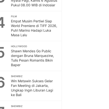
Nyata Pagi, Kamis 6 Agustus
Pukul 08.00 WIB di Indosiar
4
FILM
Empat Musim Pertiwi Siap
World Premiere di TIFF 2026,
Putri Marino Hadapi Luka
Masa Lalu
5
HOLLYWOOD
Shawn Mendes Go Public
dengan Bruna Marquezine,
Tulis Pesan Romantis Bikin
Baper
6
SHOWBIZ
Win Metawin Sukses Gelar
Fan Meeting di Jakarta,
Ungkap Ingin Liburan Lagi
ke Bali
SHOWBIZ