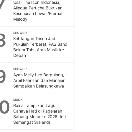
7
Usai The Icon Indonesia,
Allequa Perucha Buktikan
Keseriusan Lewat 'Eternal
Melody'
8
SHOWBIZ
Kehilangan Trisno Jadi
Pukulan Terberat, PAS Band
Belum Tahu Arah Musik ke
Depan
9
SHOWBIZ
Ayah Melly Lee Berpulang,
Arbil Fahrizan dan Manajer
Sampaikan Belasungkawa
10
MUSIK
Raisa Tampilkan Lagu
Cahaya Hati di Pagelaran
Sabang Merauke 2026, Inti
Semangat Srikandi