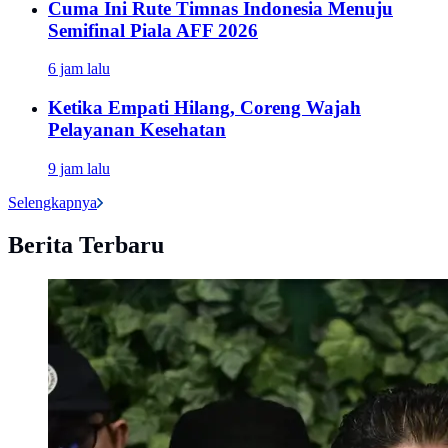
Cuma Ini Rute Timnas Indonesia Menuju
Semifinal Piala AFF 2026
6 jam lalu
Ketika Empati Hilang, Coreng Wajah
Pelayanan Kesehatan
9 jam lalu
Selengkapnya
Berita Terbaru