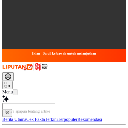
Iklan - Scroll ke bawah untuk melanjutkan
Menu
Tanya apapun tentang artikel ini...
Berita Utama
Cek Fakta
Terkini
Terpopuler
Rekomendasi