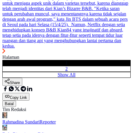
untuk menjaga aspek unik dalam varietas tersebut, karena dianggap
telah menjadi identitas dari Kian’s Bizarre B&B. "Ketika saran
untuk perubahan muncul, saya menentangnya karena tidak sejalan
dengan arah awal program," kata Jin BTS dalam sebuah acara pers
di Seoul pada hari Selasa (15/4/25). Namun, Netflix dengan setia
menghidupkan konsep B&B Kian84 yang imajinatif dan absurd,
tetap setia pada idenya dengan fitur-fitur seperti tempat tidur luar
ruangan dan tiang api yang menghubungkan lantai pertama dan
kedua.
Halaman
1
2
Show All
Share
Copy Link
Batal
Tim Redaksi
Rahmadina Sundari
Reporter