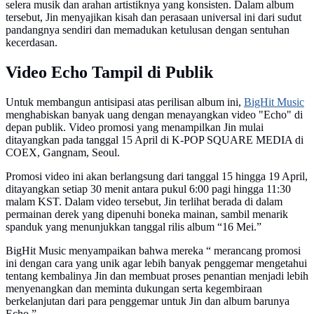
selera musik dan arahan artistiknya yang konsisten. Dalam album
tersebut, Jin menyajikan kisah dan perasaan universal ini dari sudut
pandangnya sendiri dan memadukan ketulusan dengan sentuhan
kecerdasan.
Video Echo Tampil di Publik
Untuk membangun antisipasi atas perilisan album ini,
BigHit Music
menghabiskan banyak uang dengan menayangkan video "Echo" di
depan publik. Video promosi yang menampilkan Jin mulai
ditayangkan pada tanggal 15 April di K-POP SQUARE MEDIA di
COEX, Gangnam, Seoul.
Promosi video ini akan berlangsung dari tanggal 15 hingga 19 April,
ditayangkan setiap 30 menit antara pukul 6:00 pagi hingga 11:30
malam KST. Dalam video tersebut, Jin terlihat berada di dalam
permainan derek yang dipenuhi boneka mainan, sambil menarik
spanduk yang menunjukkan tanggal rilis album “16 Mei.”
BigHit Music menyampaikan bahwa mereka “ merancang promosi
ini dengan cara yang unik agar lebih banyak penggemar mengetahui
tentang kembalinya Jin dan membuat proses penantian menjadi lebih
menyenangkan dan meminta dukungan serta kegembiraan
berkelanjutan dari para penggemar untuk Jin dan album barunya
Echo.”