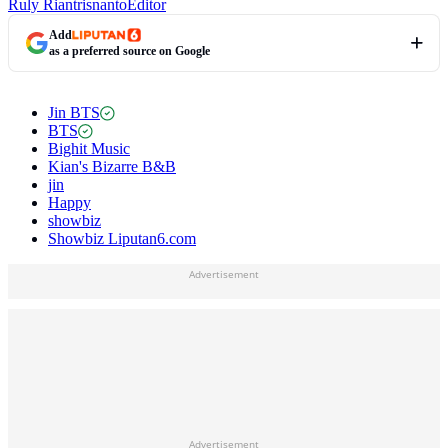
Ruly Riantrisnanto
Editor
Add
as a preferred source on Google
Jin BTS
BTS
Bighit Music
Kian's Bizarre B&B
jin
Happy
showbiz
Showbiz Liputan6.com
Advertisement
Advertisement