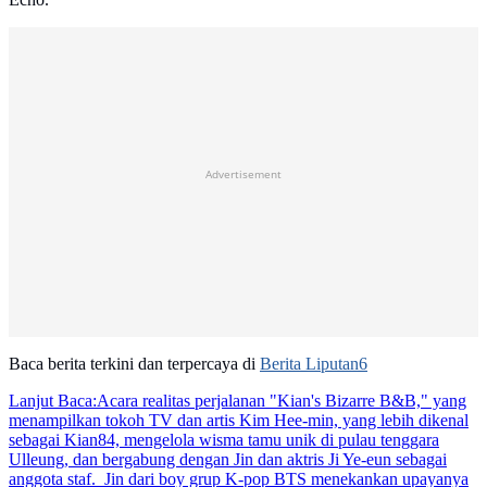
Advertisement
Baca berita terkini dan terpercaya di
Berita Liputan6
Lanjut Baca:
Acara realitas perjalanan "Kian's Bizarre B&B," yang
menampilkan tokoh TV dan artis Kim Hee-min, yang lebih dikenal
sebagai Kian84, mengelola wisma tamu unik di pulau tenggara
Ulleung, dan bergabung dengan Jin dan aktris Ji Ye-eun sebagai
anggota staf. Jin dari boy grup K-pop BTS menekankan upayanya