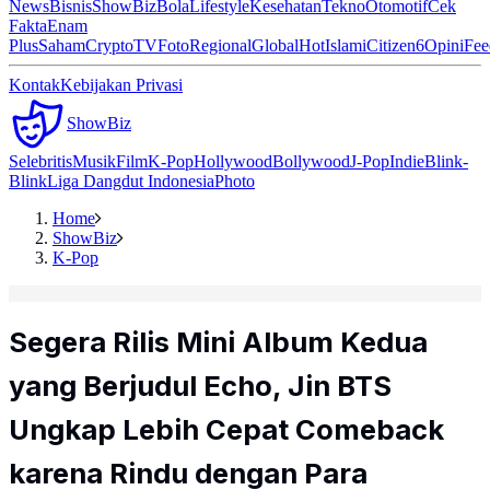
News
Bisnis
ShowBiz
Bola
Lifestyle
Kesehatan
Tekno
Otomotif
Cek
Fakta
Enam
Plus
Saham
Crypto
TV
Foto
Regional
Global
Hot
Islami
Citizen6
Opini
Fee
Kontak
Kebijakan Privasi
ShowBiz
Selebritis
Musik
Film
K-Pop
Hollywood
Bollywood
J-Pop
Indie
Blink-
Blink
Liga Dangdut Indonesia
Photo
Home
ShowBiz
K-Pop
Segera Rilis Mini Album Kedua
yang Berjudul Echo, Jin BTS
Ungkap Lebih Cepat Comeback
karena Rindu dengan Para