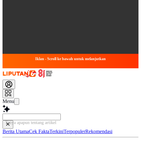
Iklan - Scroll ke bawah untuk melanjutkan
Menu
Tanya apapun tentang artikel ini...
Berita Utama
Cek Fakta
Terkini
Terpopuler
Rekomendasi