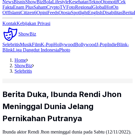
News
Bisnis
ShowBiz
Bola
Lifestyle
Kesehatan
Tekno
Otomotif
Cek
Fakta
Enam Plus
Saham
Crypto
TV
Foto
Regional
Global
Hot
On
Off
Islami
Citizen6
Opini
Feeds
Otosia
Spotlight
English
Disabilitas
Berita
Kontak
Kebijakan Privasi
ShowBiz
Selebritis
Musik
Film
K-Pop
Hollywood
Bollywood
J-Pop
Indie
Blink-
Blink
Liga Dangdut Indonesia
Photo
Home
ShowBiz
Selebritis
Berita Duka, Ibunda Rendi Jhon
Meninggal Dunia Jelang
Pernikahan Putranya
Ibunda aktor Rendi Jhon meninggal dunia pada Sabtu (12/11/2022).