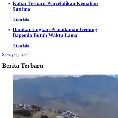
Kabar Terbaru Penyelidikan Kematian
Sutrimo
6 jam lalu
Damkar Ungkap Pemadaman Gedung
Bapenda Butuh Waktu Lama
9 jam lalu
Selengkapnya
Berita Terbaru