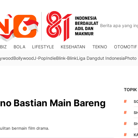
BIZ
BOLA
LIFESTYLE
KESEHATAN
TEKNO
OTOMOTIF
lywood
Bollywood
J-Pop
Indie
Blink-Blink
Liga Dangdut Indonesia
Photo
TOPIK
ino Bastian Main Bareng
#
S
#
S
#
S
litan bermain film drama.
#
K