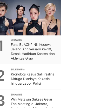
Feeds
Feeds Liputan6: Kumpul
Terbaru Harian
Otosia
Otosia
Spotlight
Berita Terkini, Kabar Te
1
SHOWBIZ
Dan Dunia - Liputan6.
Fans BLACKPINK Kecewa
English
Jelang Anniversary ke-10,
Exploring Knowledge, T
Desak Hadirkan Konten dan
Aktivitas Grup
En.Liputan6.com
Disabilitas
2
SELEBRITIS
Disabilitas Berita Terkini
Kronologi Kasus Sali Irsalina
Harian, Berita Terbaru,
Diduga Dianiaya Kekasih
Berita
hingga Lapor Polisi
Berita Hari Ini Politik,
Health
3
SHOWBIZ
Kabar Berita Terbaru D
Win Metawin Sukses Gelar
Diet, Herbal Terbaik
Fan Meeting di Jakarta,