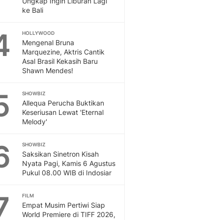
Ungkap Ingin Liburan Lagi
Sport
ke Bali
Berita Bola Terkini, Ja
Klasemen, Hasil Liga
4
HOLLYWOOD
Mengenal Bruna
Marquezine, Aktris Cantik
Asal Brasil Kekasih Baru
Shawn Mendes!
5
SHOWBIZ
Allequa Perucha Buktikan
Keseriusan Lewat 'Eternal
Melody'
6
SHOWBIZ
Saksikan Sinetron Kisah
Nyata Pagi, Kamis 6 Agustus
Pukul 08.00 WIB di Indosiar
7
FILM
Empat Musim Pertiwi Siap
World Premiere di TIFF 2026,