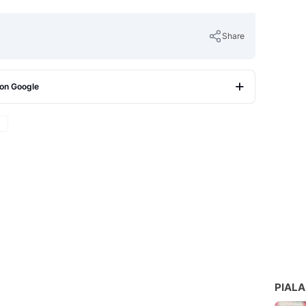
Share
 on Google
Copy Link
PIALA