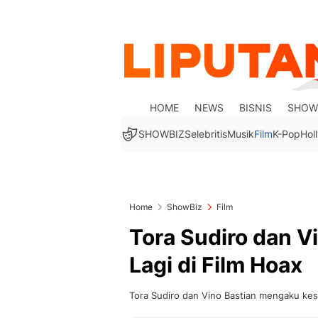
HOME
NEWS
BISNIS
SHOW
SHOWBIZ
Selebritis
Musik
Film
K-Pop
Hol
Home
ShowBiz
Film
Tora Sudiro dan V
Lagi di Film Hoax
Tora Sudiro dan Vino Bastian mengaku kesu