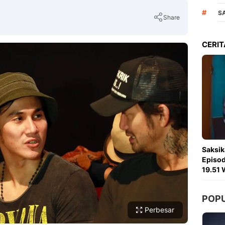
#
S
Share
CERIT
Copy Link
Saksik
Episod
19.51 
POP
Perbesar