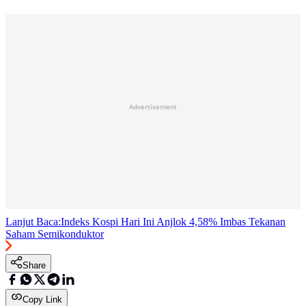
Advertisement
Lanjut Baca:
Indeks Kospi Hari Ini Anjlok 4,58% Imbas Tekanan
Saham Semikonduktor
Share
Copy Link