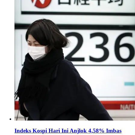
Indeks Kospi Hari Ini Anjlok 4,58% Imbas