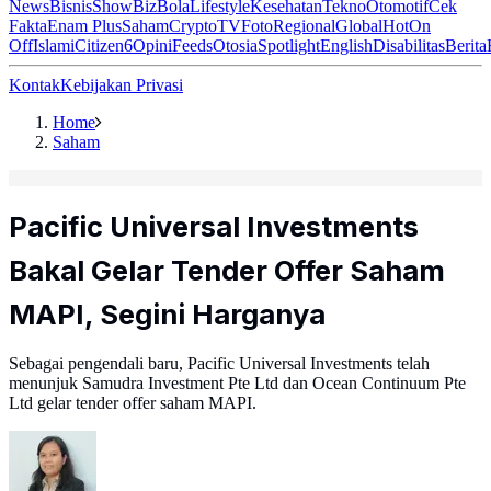
News
Bisnis
ShowBiz
Bola
Lifestyle
Kesehatan
Tekno
Otomotif
Cek
Fakta
Enam Plus
Saham
Crypto
TV
Foto
Regional
Global
Hot
On
Off
Islami
Citizen6
Opini
Feeds
Otosia
Spotlight
English
Disabilitas
Berita
Kontak
Kebijakan Privasi
Home
Saham
Pacific Universal Investments
Bakal Gelar Tender Offer Saham
MAPI, Segini Harganya
Sebagai pengendali baru, Pacific Universal Investments telah
menunjuk Samudra Investment Pte Ltd dan Ocean Continuum Pte
Ltd gelar tender offer saham MAPI.