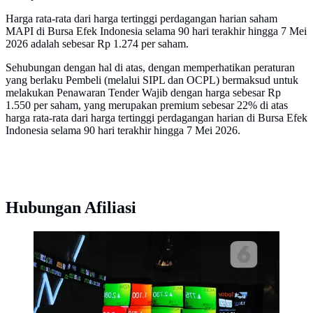
Harga rata-rata dari harga tertinggi perdagangan harian saham
MAPI di Bursa Efek Indonesia selama 90 hari terakhir hingga 7 Mei
2026 adalah sebesar Rp 1.274 per saham.
Sehubungan dengan hal di atas, dengan memperhatikan peraturan
yang berlaku Pembeli (melalui SIPL dan OCPL) bermaksud untuk
melakukan Penawaran Tender Wajib dengan harga sebesar Rp
1.550 per saham, yang merupakan premium sebesar 22% di atas
harga rata-rata dari harga tertinggi perdagangan harian di Bursa Efek
Indonesia selama 90 hari terakhir hingga 7 Mei 2026.
Hubungan Afiliasi
Pengunjung tengah melintasi layar pergerakan saham di
BEI, Jakarta, Senin (13/2). Pembukaan perdagangan
bursa hari ini, Indeks Harga Saham Gabungan (IHSG)
tercatat menguat 0,57% atau 30,45 poin ke level
5.402,44. (Liputan6.com/Angga Yuniar)