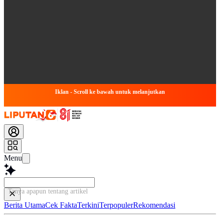
Iklan - Scroll ke bawah untuk melanjutkan
Menu
Tanya apapun tentang artikel ini...
Berita Utama
Cek Fakta
Terkini
Terpopuler
Rekomendasi