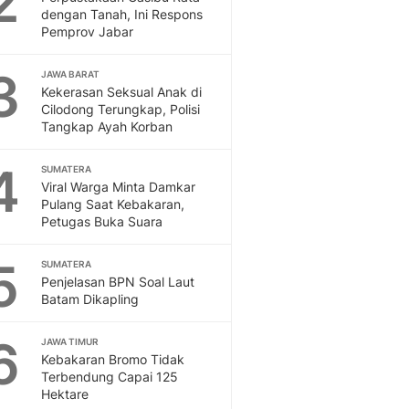
2
Feeds
dengan Tanah, Ini Respons
Pemprov Jabar
Feeds Liputan6: Kumpul
Terbaru Harian
3
JAWA BARAT
Otosia
Kekerasan Seksual Anak di
Otosia
Cilodong Terungkap, Polisi
Spotlight
Tangkap Ayah Korban
Berita Terkini, Kabar Te
Dan Dunia - Liputan6.
4
SUMATERA
English
Viral Warga Minta Damkar
Exploring Knowledge, T
Pulang Saat Kebakaran,
Petugas Buka Suara
En.Liputan6.com
Disabilitas
5
Disabilitas Berita Terkini
SUMATERA
Penjelasan BPN Soal Laut
Harian, Berita Terbaru,
Batam Dikapling
Berita
Berita Hari Ini Politik,
6
JAWA TIMUR
Health
Kebakaran Bromo Tidak
Kabar Berita Terbaru D
Terbendung Capai 125
Diet, Herbal Terbaik
Hektare