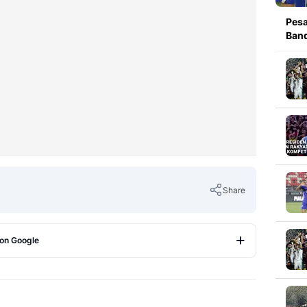
Pesa
Band
Share
 on Google
Copy Link