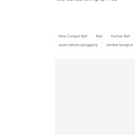
Nasi Campur Bali
Bali
Kuliner Bali
ayam betutu panggang
sambal bongkot