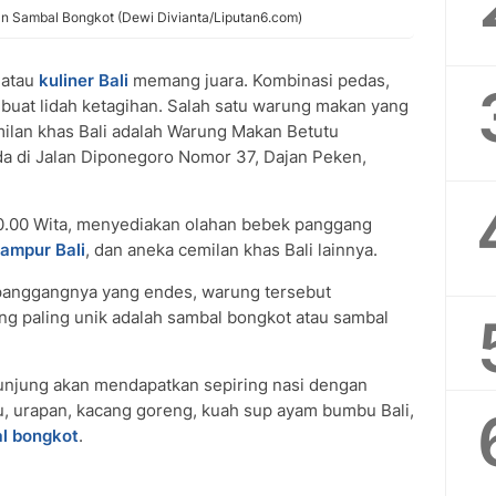
gan Sambal Bongkot (Dewi Divianta/Liputan6.com)
atau
kuliner Bali
memang juara. Kombinasi pedas,
uat lidah ketagihan. Salah satu warung makan yang
lan khas Bali adalah Warung Makan Betutu
a di Jalan Diponegoro Nomor 37, Dajan Peken,
20.00 Wita, menyediakan olahan bebek panggang
campur Bali
, dan aneka cemilan khas Bali lainnya.
 panggangnya yang endes, warung tersebut
g paling unik adalah sambal bongkot atau sambal
unjung akan mendapatkan sepiring nasi dengan
, urapan, kacang goreng, kuah sup ayam bumbu Bali,
l bongkot
.