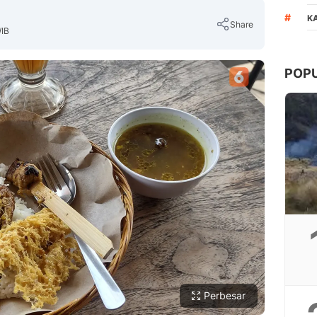
#
K
Share
WIB
POP
Copy Link
Perbesar