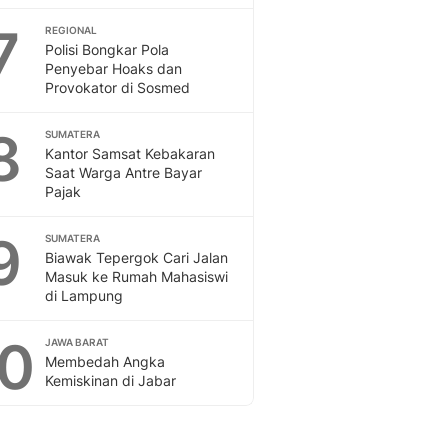
Sport
Berita Bola Terkini, Ja
7
REGIONAL
Polisi Bongkar Pola
Klasemen, Hasil Liga
Penyebar Hoaks dan
Provokator di Sosmed
8
SUMATERA
Kantor Samsat Kebakaran
Saat Warga Antre Bayar
Pajak
9
SUMATERA
Biawak Tepergok Cari Jalan
Masuk ke Rumah Mahasiswi
di Lampung
10
JAWA BARAT
Membedah Angka
Kemiskinan di Jabar