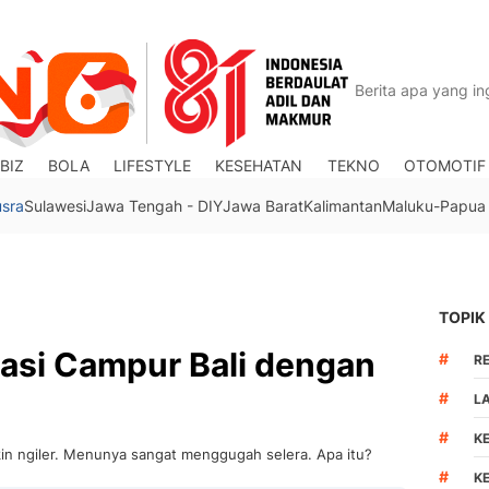
BIZ
BOLA
LIFESTYLE
KESEHATAN
TEKNO
OTOMOTIF
usra
Sulawesi
Jawa Tengah - DIY
Jawa Barat
Kalimantan
Maluku-Papua
TOPIK
 Nasi Campur Bali dengan
#
R
#
L
#
K
ikin ngiler. Menunya sangat menggugah selera. Apa itu?
#
K