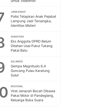
untuk Videotron
7
JAWA BARAT
Polisi Tetapkan Anak Pejabat
Lampung Jadi Tersangka,
Identitas Misteri
8
SUMATERA
Eks Anggota DPRD Belum
Ditahan Usai Pukul Tukang
Pakai Batu
9
SULAWESI
Gempa Magnitudo 6,4
Guncang Pulau Karatung
Sulut
10
REGIONAL
Viral Jenazah Bocah Dibawa
Pakai Motor di Pandeglang,
Keluarga Buka Suara