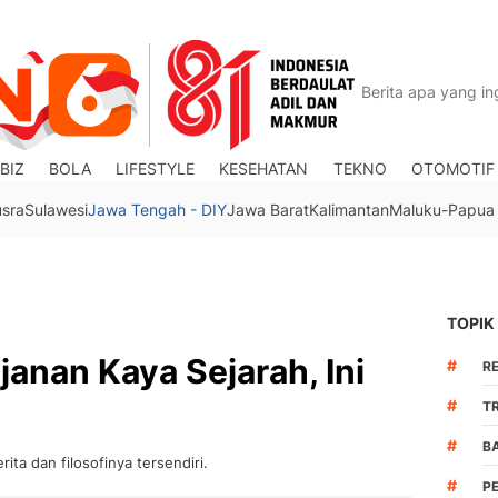
BIZ
BOLA
LIFESTYLE
KESEHATAN
TEKNO
OTOMOTIF
usra
Sulawesi
Jawa Tengah - DIY
Jawa Barat
Kalimantan
Maluku-Papua
TOPIK
janan Kaya Sejarah, Ini
#
R
#
TR
#
B
rita dan filosofinya tersendiri.
#
P