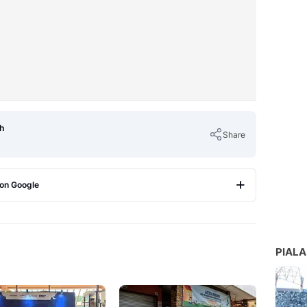
h
Share
 on Google
Copy Link
PIALA