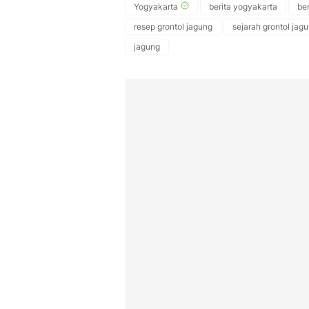
Yogyakarta
berita yogyakarta
ber
resep grontol jagung
sejarah grontol jag
jagung