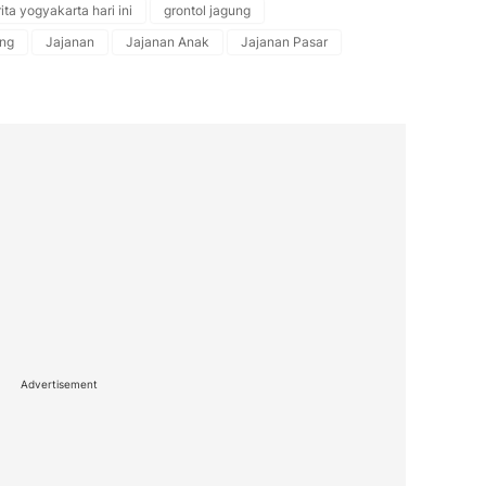
ita yogyakarta hari ini
grontol jagung
ung
Jajanan
Jajanan Anak
Jajanan Pasar
Advertisement