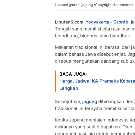
Ilustrasi grontol jagung./Copyright shutterstock
Grontol j
Liputan6.com,
Yogyakarta
-
Tengah yang memiliki cita rasa manis
blendhung, bledhus, atau blendhuk.
Makanan tradisional ini berasal dari j
dalam bahasa Jawa disebut enjet. Jagu
direbus mengunakan dandang subluk
BACA JUGA:
Harga, Jadwal KA Prameks Kebera
Lengkap
Selanjutnya,
jagung
dihidangkan den
tradisional ini ternyata memiliki cerita
Ketika Jepang menjajah Indonesia, te
makanan yang sulit didapatkan. Oleh 
pengganti nasi lain untuk memenuhi