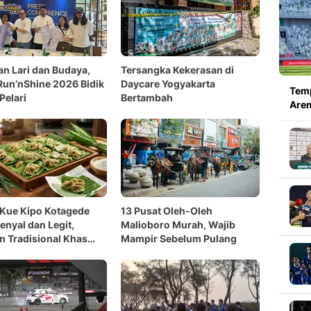
n Lari dan Budaya,
Tersangka Kekerasan di
Run’nShine 2026 Bidik
Daycare Yogyakarta
Temp
Pelari
Bertambah
Arem
Kue Kipo Kotagede
13 Pusat Oleh-Oleh
enyal dan Legit,
Malioboro Murah, Wajib
n Tradisional Khas
Mampir Sebelum Pulang
yang Mudah Dibuat