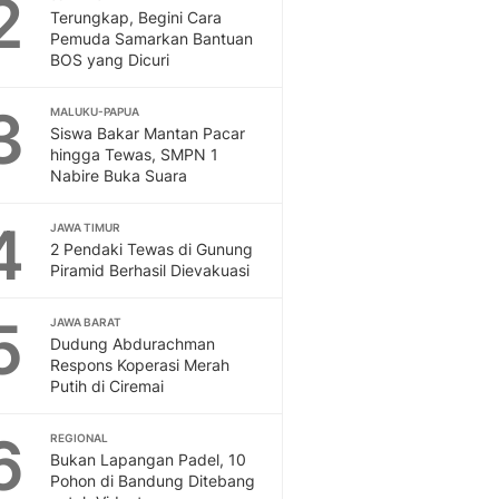
2
Otosia
Terungkap, Begini Cara
Pemuda Samarkan Bantuan
Otosia
BOS yang Dicuri
Spotlight
Berita Terkini, Kabar Te
3
MALUKU-PAPUA
Dan Dunia - Liputan6.
Siswa Bakar Mantan Pacar
English
hingga Tewas, SMPN 1
Exploring Knowledge, T
Nabire Buka Suara
En.Liputan6.com
Disabilitas
4
JAWA TIMUR
Disabilitas Berita Terkini
2 Pendaki Tewas di Gunung
Piramid Berhasil Dievakuasi
Harian, Berita Terbaru,
Berita
5
Berita Hari Ini Politik,
JAWA BARAT
Dudung Abdurachman
Health
Respons Koperasi Merah
Kabar Berita Terbaru D
Putih di Ciremai
Diet, Herbal Terbaik
Sport
6
REGIONAL
Berita Bola Terkini, Ja
Bukan Lapangan Padel, 10
Klasemen, Hasil Liga
Pohon di Bandung Ditebang