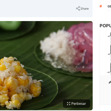
#
G
Share
POP
Copy Link
Perbesar