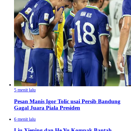
5 menit lalu
Pesan Manis Igor Tolic usai Persib Bandung
Gagal Juara Piala Presiden
6 menit lalu
Liu Xiening dan He Yu Kompak Bantah