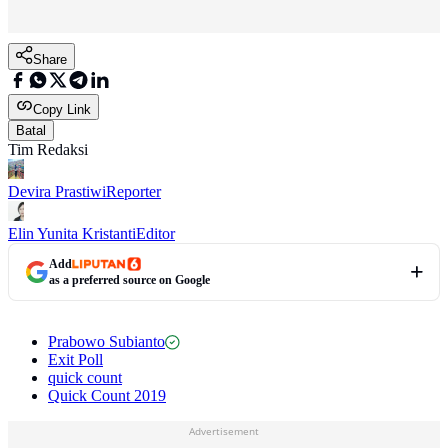
Share
Copy Link
Batal
Tim Redaksi
Devira Prastiwi
Reporter
Elin Yunita Kristanti
Editor
Add
as a preferred source on Google
Prabowo Subianto
Exit Poll
quick count
Quick Count 2019
Advertisement