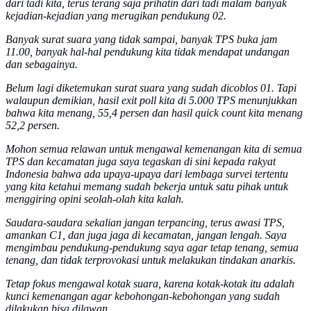
dari tadi kita, terus terang saja prihatin dari tadi malam banyak
kejadian-kejadian yang merugikan pendukung 02.
Banyak surat suara yang tidak sampai, banyak TPS buka jam
11.00, banyak hal-hal pendukung kita tidak mendapat undangan
dan sebagainya.
Belum lagi diketemukan surat suara yang sudah dicoblos 01. Tapi
walaupun demikian, hasil exit poll kita di 5.000 TPS menunjukkan
bahwa kita menang, 55,4 persen dan hasil quick count kita menang
52,2 persen.
Mohon semua relawan untuk mengawal kemenangan kita di semua
TPS dan kecamatan juga saya tegaskan di sini kepada rakyat
Indonesia bahwa ada upaya-upaya dari lembaga survei tertentu
yang kita ketahui memang sudah bekerja untuk satu pihak untuk
menggiring opini seolah-olah kita kalah.
Saudara-saudara sekalian jangan terpancing, terus awasi TPS,
amankan C1, dan juga jaga di kecamatan, jangan lengah. Saya
mengimbau pendukung-pendukung saya agar tetap tenang, semua
tenang, dan tidak terprovokasi untuk melakukan tindakan anarkis.
Tetap fokus mengawal kotak suara, karena kotak-kotak itu adalah
kunci kemenangan agar kebohongan-kebohongan yang sudah
dilakukan bisa dilawan.