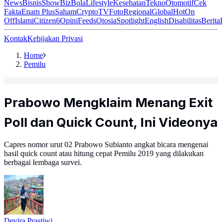
News
Bisnis
ShowBiz
Bola
Lifestyle
Kesehatan
Tekno
Otomotif
Cek
Fakta
Enam Plus
Saham
Crypto
TV
Foto
Regional
Global
Hot
On
Off
Islami
Citizen6
Opini
Feeds
Otosia
Spotlight
English
Disabilitas
Berita
Kontak
Kebijakan Privasi
Home
Pemilu
Prabowo Mengklaim Menang Exit
Poll dan Quick Count, Ini Videonya
Capres nomor urut 02 Prabowo Subianto angkat bicara mengenai
hasil quick count atau hitung cepat Pemilu 2019 yang dilakukan
berbagai lembaga survei.
Devira Prastiwi