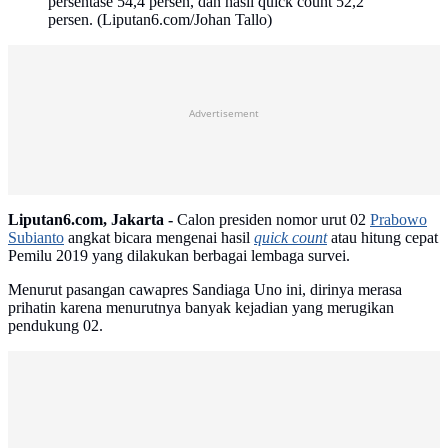
persentase 54,4 persen, dan hasil quick count 52,2
persen. (Liputan6.com/Johan Tallo)
Advertisement
Liputan6.com, Jakarta -
Calon presiden nomor urut 02
Prabowo
Subianto
angkat bicara mengenai hasil
quick count
atau hitung cepat
Pemilu 2019 yang dilakukan berbagai lembaga survei.
Menurut pasangan cawapres Sandiaga Uno ini, dirinya merasa
prihatin karena menurutnya banyak kejadian yang merugikan
pendukung 02.