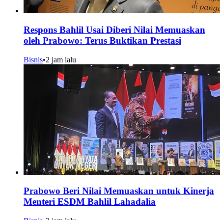
Respons Bahlil Usai Diberi Nilai Memuaskan
oleh Prabowo: Terus Buktikan Prestasi
Bisnis
•
2 jam lalu
Prabowo Beri Nilai Memuaskan untuk Kinerja
Menteri ESDM Bahlil Lahadalia