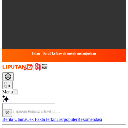
Iklan - Scroll ke bawah untuk melanjutkan
Menu
Tanya apapun tentang artikel ini...
Berita Utama
Cek Fakta
Terkini
Terpopuler
Rekomendasi