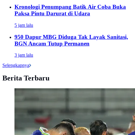
Kronologi Penumpang Batik Air Coba Buka
Paksa Pintu Darurat di Udara
5 jam lalu
950 Dapur MBG Diduga Tak Layak Sanitasi,
BGN Ancam Tutup Permanen
3 jam lalu
Selengkapnya
Berita Terbaru