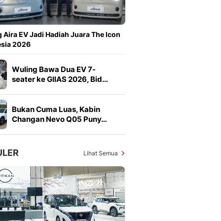
Sport
Berita Bola Terkini, Ja
Klasemen, Hasil Liga
 Aira EV Jadi Hadiah Juara The Icon
esia 2026
Wuling Bawa Dua EV 7-
seater ke GIIAS 2026, Bid…
Bukan Cuma Luas, Kabin
Changan Nevo Q05 Puny…
ULER
Lihat Semua