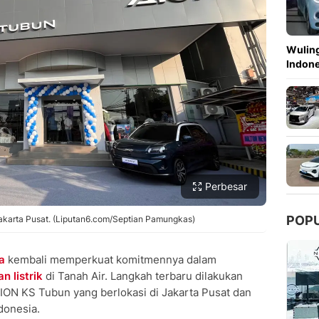
Wuling
Indon
Perbesar
POP
akarta Pusat. (Liputan6.com/Septian Pamungkas)
a
kembali memperkuat komitmennya dalam
n listrik
di Tanah Air. Langkah terbaru dilakukan
ION KS Tubun yang berlokasi di Jakarta Pusat dan
donesia.