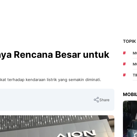
TOPIK
ya Rencana Besar untuk
#
MO
#
M
#
T
t terhadap kendaraan listrik yang semakin diminati.
MOBIL
Share
Copy Link