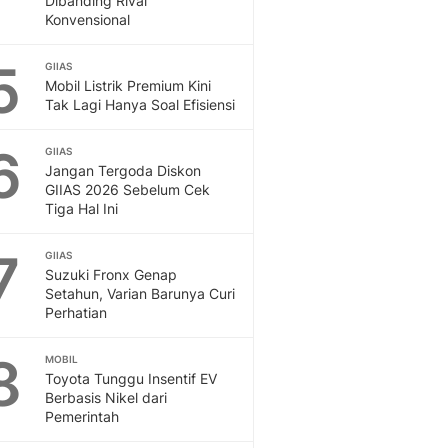
Dibanding Rival
Konvensional
5
GIIAS
Mobil Listrik Premium Kini
Tak Lagi Hanya Soal Efisiensi
6
GIIAS
Jangan Tergoda Diskon
GIIAS 2026 Sebelum Cek
Tiga Hal Ini
7
GIIAS
Suzuki Fronx Genap
Setahun, Varian Barunya Curi
Perhatian
8
MOBIL
Toyota Tunggu Insentif EV
Berbasis Nikel dari
Pemerintah