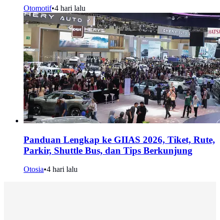
Otomotif
•
4 hari lalu
Panduan Lengkap ke GIIAS 2026, Tiket, Rute,
Parkir, Shuttle Bus, dan Tips Berkunjung
Otosia
•
4 hari lalu