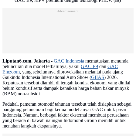
GAC E9, MPV premium dengan teknologi PHEV. (ist)
Advertisement
Liputan6.com, Jakarta -
GAC Indonesia
memutuskan menunda
peluncuran dua model terbarunya, yakni
GAC E9
dan
GAC
Emzoom
, yang sebelumnya diproyeksikan melantai pada ajang
Gaikindo Indonesia International Auto Show (
GIIAS
) 2026.
Keputusan tersebut diambil di tengah kondisi ekonomi yang dinilai
belum kondusif serta dampak kenaikan harga bahan bakar minyak
(BBM) non-subsidi.
Padahal, pameran otomotif tahunan tersebut telah disiapkan sebagai
panggung peluncuran bagi kedua model anyar GAC untuk pasar
Indonesia. Namun, berbagai faktor eksternal membuat perusahaan
yang berada di bawah naungan Indomobil Group memilih untuk
menahan langkah ekspansinya.