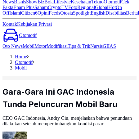
News
Bisnis
ShowBiz
Bola
Lifestyle
Kesehatan
Tekno
Otomotif
Cek
Fakta
Enam Plus
Saham
Crypto
TV
Foto
Regional
Global
Hot
On
Off
Islami
Citizen6
Opini
Feeds
Otosia
Spotlight
English
Disabilitas
Berita
Kontak
Kebijakan Privasi
Otomotif
Oto News
Mobil
Motor
Modifikasi
Tips & Trik
Narsis
GIIAS
Home
Otomotif
Mobil
Gara-Gara Ini GAC Indonesia
Tunda Peluncuran Mobil Baru
CEO GAC Indonesia, Andry Ciu, menjelaskan bahwa penundaan
dilakukan setelah mempertimbangkan kondisi pasar