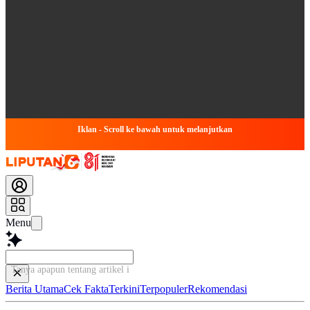
Iklan - Scroll ke bawah untuk melanjutkan
Menu
Tanya apapun tentang artikel ini...
Berita Utama
Cek Fakta
Terkini
Terpopuler
Rekomendasi