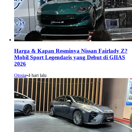
Harga & Kapan Resminya Nissan Fairlady Z?
Mobil Sport Legendaris yang Debut di GIIAS
2026
Otosia
•
4 hari lalu