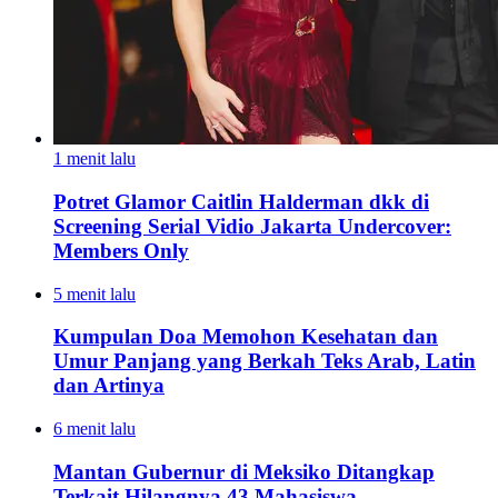
1 menit lalu
Potret Glamor Caitlin Halderman dkk di
Screening Serial Vidio Jakarta Undercover:
Members Only
5 menit lalu
Kumpulan Doa Memohon Kesehatan dan
Umur Panjang yang Berkah Teks Arab, Latin
dan Artinya
6 menit lalu
Mantan Gubernur di Meksiko Ditangkap
Terkait Hilangnya 43 Mahasiswa