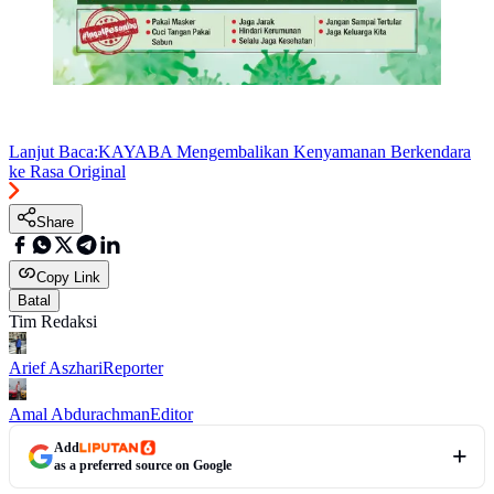
Lanjut Baca:
KAYABA Mengembalikan Kenyamanan Berkendara
ke Rasa Original
Share
Copy Link
Batal
Tim Redaksi
Arief Aszhari
Reporter
Amal Abdurachman
Editor
Add
as a preferred source on Google