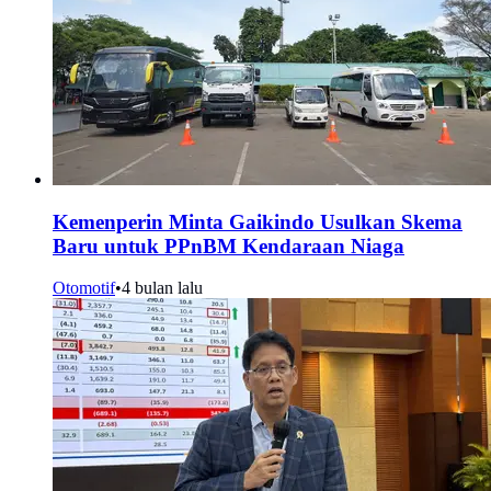
Kemenperin Minta Gaikindo Usulkan Skema
Baru untuk PPnBM Kendaraan Niaga
Otomotif
•
4 bulan lalu