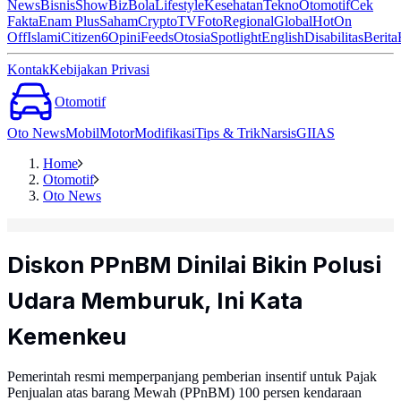
News
Bisnis
ShowBiz
Bola
Lifestyle
Kesehatan
Tekno
Otomotif
Cek
Fakta
Enam Plus
Saham
Crypto
TV
Foto
Regional
Global
Hot
On
Off
Islami
Citizen6
Opini
Feeds
Otosia
Spotlight
English
Disabilitas
Berita
Kontak
Kebijakan Privasi
Otomotif
Oto News
Mobil
Motor
Modifikasi
Tips & Trik
Narsis
GIIAS
Home
Otomotif
Oto News
Diskon PPnBM Dinilai Bikin Polusi
Udara Memburuk, Ini Kata
Kemenkeu
Pemerintah resmi memperpanjang pemberian insentif untuk Pajak
Penjualan atas barang Mewah (PPnBM) 100 persen kendaraan