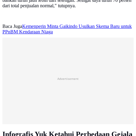
bahkan turun jauh lebih dari setengah. Seingat saya turun 70 persen
dari total penjualan normal," tutupnya.
Baca Juga
Kemenperin Minta Gaikindo Usulkan Skema Baru untuk
PPnBM Kendaraan Niaga
Advertisement
Infografis Yuk Ketahui Perbedaan Gejala