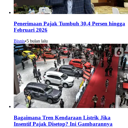
Penerimaan Pajak Tumbuh 30,4 Persen hingga
Februari 2026
Bisnis
•
5 bulan lalu
Bagaimana Tren Kendaraan Listrik Jika
Insentif Pajak Disetop? Ini Gambarannya