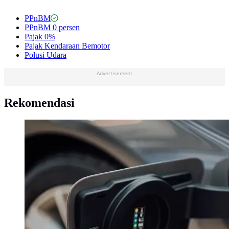
PPnBM
PPnBM 0 persen
Pajak 0%
Pajak Kendaraan Bemotor
Polusi Udara
Advertisement
Rekomendasi