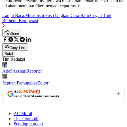
Debu-debu tersebut bisa terbawa masuk dan keluar filter AC dan hal
ini akan membuat filter menjadi cepat rusak.
Lanjut Baca:
Mitsubishi Fuso Ungkap Cara Baru Cegah Truk
Berhenti Beroperasi
Share
Copy Link
Batal
Tim Redaksi
Arief Aszhari
Reporter
Septian Pamungkas
Editor
Add
as a preferred source on Google
AC Mobil
Tips Otomotif
Pendingin udara