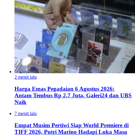
2 menit lalu
Harga Emas Pegadaian 6 Agustus 2026:
Antam Tembus Rp 2,7 Juta, Galeri24 dan UBS
Naik
7 menit lalu
Empat Musim Pertiwi Siap World Premiere di
TIFF 2026, Putri Marino Hadapi Luka Masa