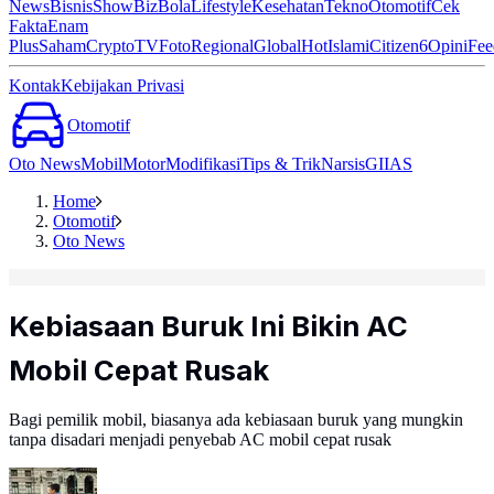
News
Bisnis
ShowBiz
Bola
Lifestyle
Kesehatan
Tekno
Otomotif
Cek
Fakta
Enam
Plus
Saham
Crypto
TV
Foto
Regional
Global
Hot
Islami
Citizen6
Opini
Fee
Kontak
Kebijakan Privasi
Otomotif
Oto News
Mobil
Motor
Modifikasi
Tips & Trik
Narsis
GIIAS
Home
Otomotif
Oto News
Kebiasaan Buruk Ini Bikin AC
Mobil Cepat Rusak
Bagi pemilik mobil, biasanya ada kebiasaan buruk yang mungkin
tanpa disadari menjadi penyebab AC mobil cepat rusak