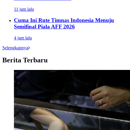
11 jam lalu
Cuma Ini Rute Timnas Indonesia Menuju
Semifinal Piala AFF 2026
4 jam lalu
Selengkapnya
Berita Terbaru