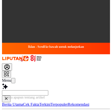
Iklan - Scroll ke bawah untuk melanjutkan
Menu
Tanya apapun tentang artikel ini...
Berita Utama
Cek Fakta
Terkini
Terpopuler
Rekomendasi