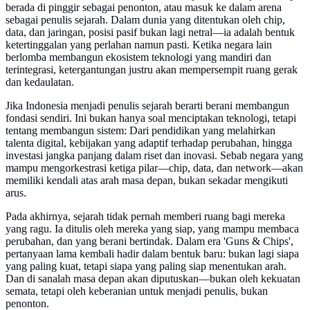
berada di pinggir sebagai penonton, atau masuk ke dalam arena
sebagai penulis sejarah. Dalam dunia yang ditentukan oleh chip,
data, dan jaringan, posisi pasif bukan lagi netral—ia adalah bentuk
ketertinggalan yang perlahan namun pasti. Ketika negara lain
berlomba membangun ekosistem teknologi yang mandiri dan
terintegrasi, ketergantungan justru akan mempersempit ruang gerak
dan kedaulatan.
Jika Indonesia menjadi penulis sejarah berarti berani membangun
fondasi sendiri. Ini bukan hanya soal menciptakan teknologi, tetapi
tentang membangun sistem: Dari pendidikan yang melahirkan
talenta digital, kebijakan yang adaptif terhadap perubahan, hingga
investasi jangka panjang dalam riset dan inovasi. Sebab negara yang
mampu mengorkestrasi ketiga pilar—chip, data, dan network—akan
memiliki kendali atas arah masa depan, bukan sekadar mengikuti
arus.
Pada akhirnya, sejarah tidak pernah memberi ruang bagi mereka
yang ragu. Ia ditulis oleh mereka yang siap, yang mampu membaca
perubahan, dan yang berani bertindak. Dalam era 'Guns & Chips',
pertanyaan lama kembali hadir dalam bentuk baru: bukan lagi siapa
yang paling kuat, tetapi siapa yang paling siap menentukan arah.
Dan di sanalah masa depan akan diputuskan—bukan oleh kekuatan
semata, tetapi oleh keberanian untuk menjadi penulis, bukan
penonton.