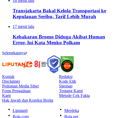
16 menit lalu
Transjakarta Bakal Kelola Transportasi ke
Kepulauan Seribu, Tarif Lebih Murah
17 menit lalu
Kebakaran Bromo Diduga Akibat Human
Error, Ini Kata Menko Polkam
Selengkapnya
Kontak
Redaksi
Disclaimer
Kode Etik
Pedoman Media Siber
Sitemap
Form Pengaduan
Tentang Kami
Karir
Metode Cek Fakta
Hak Jawab dan Koreksi Berita
Liputan6
Merdeka
Bola.com
Bola.net