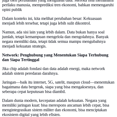
juga oleh perusahaan yang menguasai data. Mereka bisa memahami
perilaku manusia, memprediksi tren ekonomi, bahkan memengaruhi
opini publik
Dalam konteks ini, kita melihat perubahan besar: Kekuasaan
menjadi lebih tersebar, tetapi juga lebih sulit dikontrol.
Namun, ada sisi lain yang lebih dalam. Data bukan hanya soal
jumlah, tetapi kemampuan mengelola dan mengolahnya. Banyak
negara memiliki data, tetapi tidak semua mampu mengubahnya
menjadi kekuatan strategis.
Network: Penghubung yang Menentukan Siapa Terhubung
dan Siapa Tertinggal
Jika chip adalah fondasi dan data adalah energi, maka network
adalah sistem peredaran darahnya.
Jaringan—baik itu internet, 5G, satelit, maupun cloud—menentukan
bagaimana data bergerak, siapa yang bisa mengaksesnya, dan
seberapa cepat keputusan bisa diambil.
Dalam dunia modern, kecepatan adalah kekuatan. Negara yang
memiliki jaringan kuat: bisa merespons ancaman lebih cepat, bisa
mengintegrasikan sistem militer dan ekonomi, bisa menciptakan
ekosistem digital yang lebih efisien.