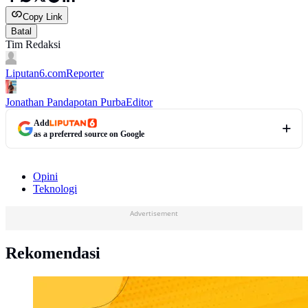
Copy Link
Batal
Tim Redaksi
Liputan6.com
Reporter
Jonathan Pandapotan Purba
Editor
Add
as a preferred source on Google
Opini
Teknologi
Advertisement
Rekomendasi