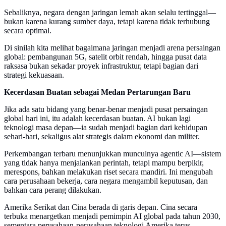
Sebaliknya, negara dengan jaringan lemah akan selalu tertinggal—
bukan karena kurang sumber daya, tetapi karena tidak terhubung
secara optimal.
Di sinilah kita melihat bagaimana jaringan menjadi arena persaingan
global: pembangunan 5G, satelit orbit rendah, hingga pusat data
raksasa bukan sekadar proyek infrastruktur, tetapi bagian dari
strategi kekuasaan.
Kecerdasan Buatan sebagai Medan Pertarungan Baru
Jika ada satu bidang yang benar-benar menjadi pusat persaingan
global hari ini, itu adalah kecerdasan buatan. AI bukan lagi
teknologi masa depan—ia sudah menjadi bagian dari kehidupan
sehari-hari, sekaligus alat strategis dalam ekonomi dan militer.
Perkembangan terbaru menunjukkan munculnya agentic AI—sistem
yang tidak hanya menjalankan perintah, tetapi mampu berpikir,
merespons, bahkan melakukan riset secara mandiri. Ini mengubah
cara perusahaan bekerja, cara negara mengambil keputusan, dan
bahkan cara perang dilakukan.
Amerika Serikat dan Cina berada di garis depan. Cina secara
terbuka menargetkan menjadi pemimpin AI global pada tahun 2030,
sementara perusahaan-perusahaan teknologi Amerika terus