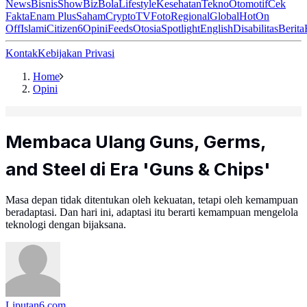
News
Bisnis
ShowBiz
Bola
Lifestyle
Kesehatan
Tekno
Otomotif
Cek
Fakta
Enam Plus
Saham
Crypto
TV
Foto
Regional
Global
Hot
On
Off
Islami
Citizen6
Opini
Feeds
Otosia
Spotlight
English
Disabilitas
Berita
Kontak
Kebijakan Privasi
Home
Opini
Membaca Ulang Guns, Germs,
and Steel di Era 'Guns & Chips'
Masa depan tidak ditentukan oleh kekuatan, tetapi oleh kemampuan
beradaptasi. Dan hari ini, adaptasi itu berarti kemampuan mengelola
teknologi dengan bijaksana.
Liputan6.com