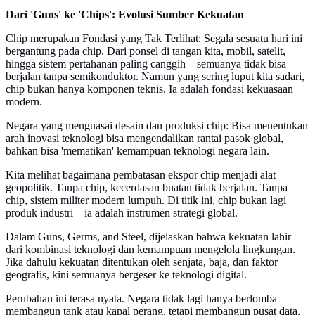
Dari 'Guns' ke 'Chips': Evolusi Sumber Kekuatan
Chip merupakan Fondasi yang Tak Terlihat: Segala sesuatu hari ini
bergantung pada chip. Dari ponsel di tangan kita, mobil, satelit,
hingga sistem pertahanan paling canggih—semuanya tidak bisa
berjalan tanpa semikonduktor. Namun yang sering luput kita sadari,
chip bukan hanya komponen teknis. Ia adalah fondasi kekuasaan
modern.
Negara yang menguasai desain dan produksi chip: Bisa menentukan
arah inovasi teknologi bisa mengendalikan rantai pasok global,
bahkan bisa 'mematikan' kemampuan teknologi negara lain.
Kita melihat bagaimana pembatasan ekspor chip menjadi alat
geopolitik. Tanpa chip, kecerdasan buatan tidak berjalan. Tanpa
chip, sistem militer modern lumpuh. Di titik ini, chip bukan lagi
produk industri—ia adalah instrumen strategi global.
Dalam Guns, Germs, and Steel, dijelaskan bahwa kekuatan lahir
dari kombinasi teknologi dan kemampuan mengelola lingkungan.
Jika dahulu kekuatan ditentukan oleh senjata, baja, dan faktor
geografis, kini semuanya bergeser ke teknologi digital.
Perubahan ini terasa nyata. Negara tidak lagi hanya berlomba
membangun tank atau kapal perang, tetapi membangun pusat data,