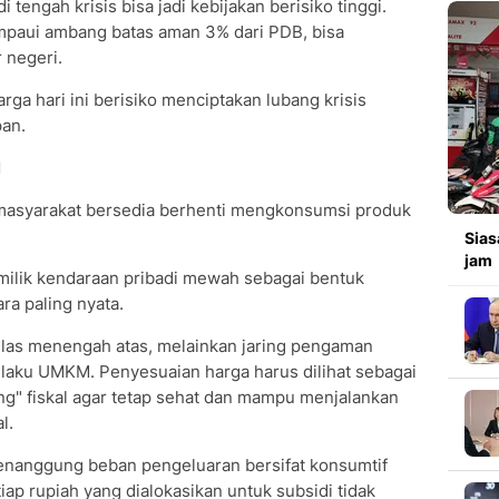
tengah krisis bisa jadi kebijakan berisiko tinggi.
mpaui ambang batas aman 3% dari PDB, bisa
 negeri.
ga hari ini berisiko menciptakan lubang krisis
pan.
N
 masyarakat bersedia berhenti mengkonsumsi produk
Sias
jam
ilik kendaraan pribadi mewah sebagai bentuk
ra paling nyata.
elas menengah atas, melainkan jaring pengaman
elaku UMKM. Penyesuaian harga harus dilihat sebagai
g" fiskal agar tetap sehat dan mampu menjalankan
l.
enanggung beban pengeluaran bersifat konsumtif
etiap rupiah yang dialokasikan untuk subsidi tidak