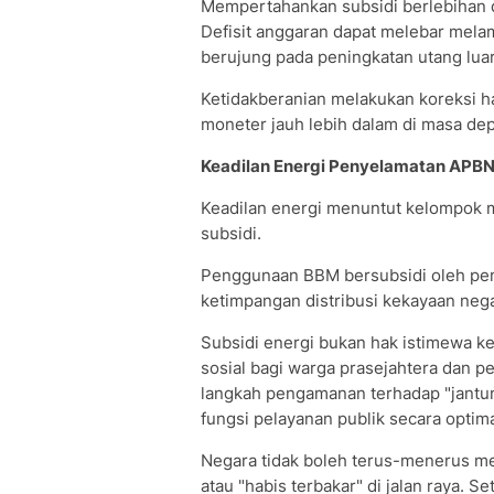
Mempertahankan subsidi berlebihan di 
Defisit anggaran dapat melebar mela
berujung pada peningkatan utang luar
Ketidakberanian melakukan koreksi har
moneter jauh lebih dalam di masa de
​Keadilan Energi Penyelamatan APB
​Keadilan energi menuntut kelompok
subsidi.
Penggunaan BBM bersubsidi oleh pem
ketimpangan distribusi kekayaan nega
Subsidi energi bukan hak istimewa k
sosial bagi warga prasejahtera dan p
langkah pengamanan terhadap "jantun
fungsi pelayanan publik secara optima
​Negara tidak boleh terus-menerus m
atau "habis terbakar" di jalan raya. S