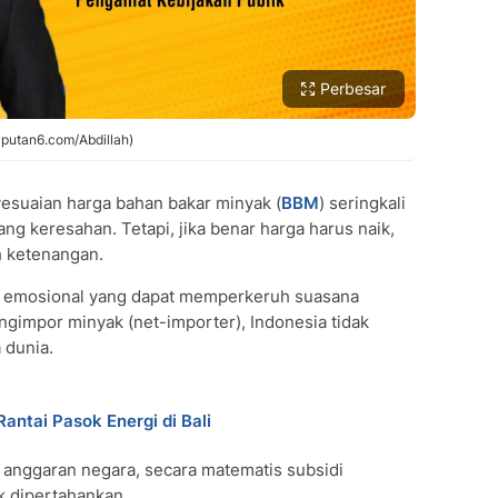
Perbesar
iputan6.com/Abdillah)
esuaian harga bahan bakar minyak (
BBM
) seringkali
g keresahan. Tetapi, jika benar harga harus naik,
h ketenangan.
ksi emosional yang dapat memperkeruh suasana
gimpor minyak (net-importer), Indonesia tidak
 dunia.
antai Pasok Energi di Bali
 anggaran negara, secara matematis subsidi
k dipertahankan.