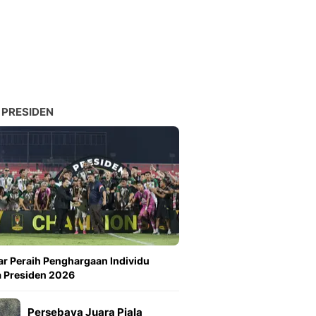
Sport
Berita Bola Terkini, Ja
Klasemen, Hasil Liga
 PRESIDEN
ar Peraih Penghargaan Individu
a Presiden 2026
Persebaya Juara Piala