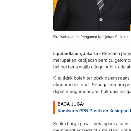
Eko Wahyuanto, Pengamat Kebijakan Publik. (L
​Rencana peny
Liputan6.com, Jakarta -
merupakan kebijakan pemicu gelomban
hal pertama wajib dijaga publik adala
Kita tidak boleh terjebak dalam rea
ekonomi nasional. Sebagai negara pen
dapat menghindar dari fluktuasi harga
BACA JUGA:
Komisaris PPN Pastikan Kesiapan R
Ketika harga pasar melampaui asumsi
membengkak pada titik mustahil untu