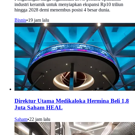
industri keramik untuk menyiapkan ekspansi Rp10 triliun
hingga 2028 demi menembus posisi 4 besar dunia.
Bisnis
•
19 jam lalu
Direktur Utama Medikaloka Hermina Beli 1,8
Juta Saham HEAL
Saham
•
22 jam lalu