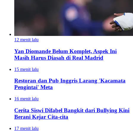
12 menit lalu
Yan Diomande Belum Komplet, Aspek Ini
Masih Harus Diasah di Real Madrid
15 menit lalu
Restoran dan Pub Inggris Larang 'Kacamata
Pengintai' Meta
16 menit lalu
Cerita Siswi Difabel Bangkit dari Bullying Kini
Berani Kejar Cita-cita
17 menit lalu