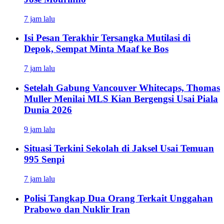
7 jam lalu
Isi Pesan Terakhir Tersangka Mutilasi di
Depok, Sempat Minta Maaf ke Bos
7 jam lalu
Setelah Gabung Vancouver Whitecaps, Thomas
Muller Menilai MLS Kian Bergengsi Usai Piala
Dunia 2026
9 jam lalu
Situasi Terkini Sekolah di Jaksel Usai Temuan
995 Senpi
7 jam lalu
Polisi Tangkap Dua Orang Terkait Unggahan
Prabowo dan Nuklir Iran