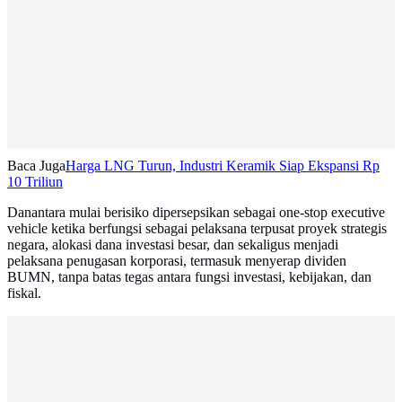
Baca Juga
Harga LNG Turun, Industri Keramik Siap Ekspansi Rp
10 Triliun
Danantara mulai berisiko dipersepsikan sebagai one-stop executive
vehicle ketika berfungsi sebagai pelaksana terpusat proyek strategis
negara, alokasi dana investasi besar, dan sekaligus menjadi
pelaksana penugasan korporasi, termasuk menyerap dividen
BUMN, tanpa batas tegas antara fungsi investasi, kebijakan, dan
fiskal.