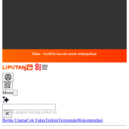
Iklan - Scroll ke bawah untuk melanjutkan
Menu
Tanya apapun tentang artikel ini...
Berita Utama
Cek Fakta
Terkini
Terpopuler
Rekomendasi