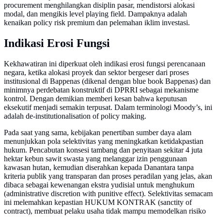
procurement menghilangkan disiplin pasar, mendistorsi alokasi
modal, dan mengikis level playing field. Dampaknya adalah
kenaikan policy risk premium dan pelemahan iklim investasi.
Indikasi Erosi Fungsi
Kekhawatiran ini diperkuat oleh indikasi erosi fungsi perencanaan
negara, ketika alokasi proyek dan sektor bergeser dari proses
institusional di Bappenas (dikenal dengan blue book Bappenas) dan
minimnya perdebatan konstruktif di DPRRI sebagai mekanisme
kontrol. Dengan demikian memberi kesan bahwa keputusan
eksekutif menjadi semakin terpusat. Dalam terminologi Moody’s, ini
adalah de-institutionalisation of policy making.
Pada saat yang sama, kebijakan penertiban sumber daya alam
menunjukkan pola selektivitas yang meningkatkan ketidakpastian
hukum. Pencabutan konsesi tambang dan penyitaan sekitar 4 juta
hektar kebun sawit swasta yang melanggar izin penggunaan
kawasan hutan, kemudian diserahkan kepada Danantara tanpa
kriteria publik yang transparan dan proses peradilan yang jelas, akan
dibaca sebagai kewenangan ekstra yudisial untuk menghukum
(administrative discretion with punitive effect). Selektivitas semacam
ini melemahkan kepastian HUKUM KONTRAK (sanctity of
contract), membuat pelaku usaha tidak mampu memodelkan risiko