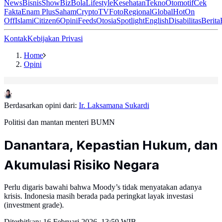
News
Bisnis
ShowBiz
Bola
Lifestyle
Kesehatan
Tekno
Otomotif
Cek
Fakta
Enam Plus
Saham
Crypto
TV
Foto
Regional
Global
Hot
On
Off
Islami
Citizen6
Opini
Feeds
Otosia
Spotlight
English
Disabilitas
Berita
Kontak
Kebijakan Privasi
Home
Opini
Berdasarkan opini dari:
Ir. Laksamana Sukardi
Politisi dan mantan menteri BUMN
Danantara, Kepastian Hukum, dan
Akumulasi Risiko Negara
Perlu digaris bawahi bahwa Moody’s tidak menyatakan adanya
krisis. Indonesia masih berada pada peringkat layak investasi
(investment grade).
Diterbitkan:
16 Februari 2026, 13:59 WIB