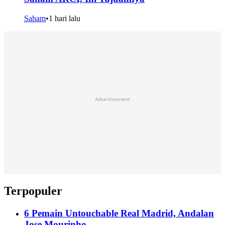
Saham
•
1 hari lalu
Advertisement
Terpopuler
6 Pemain Untouchable Real Madrid, Andalan
Jose Mourinho