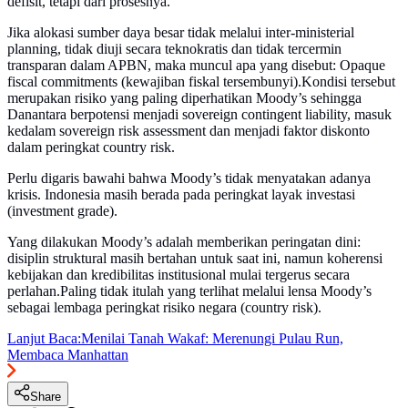
defisit, tetapi dari prosesnya.
Jika alokasi sumber daya besar tidak melalui inter-ministerial
planning, tidak diuji secara teknokratis dan tidak tercermin
transparan dalam APBN, maka muncul apa yang disebut: Opaque
fiscal commitments (kewajiban fiskal tersembunyi).Kondisi tersebut
merupakan risiko yang paling diperhatikan Moody’s sehingga
Danantara berpotensi menjadi sovereign contingent liability, masuk
kedalam sovereign risk assessment dan menjadi faktor diskonto
dalam peringkat country risk.
Perlu digaris bawahi bahwa Moody’s tidak menyatakan adanya
krisis. Indonesia masih berada pada peringkat layak investasi
(investment grade).
Yang dilakukan Moody’s adalah memberikan peringatan dini:
disiplin struktural masih bertahan untuk saat ini, namun koherensi
kebijakan dan kredibilitas institusional mulai tergerus secara
perlahan.Paling tidak itulah yang terlihat melalui lensa Moody’s
sebagai lembaga peringkat risiko negara (country risk).
Lanjut Baca:
Menilai Tanah Wakaf: Merenungi Pulau Run,
Membaca Manhattan
Share