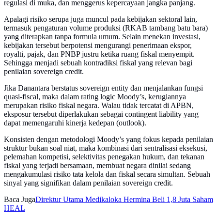
regulasi di muka, dan menggerus kepercayaan jangka panjang.
Apalagi risiko serupa juga muncul pada kebijakan sektoral lain,
termasuk pengaturan volume produksi (RKAB tambang batu bara)
yang diterapkan tanpa formula umum. Selain menekan investasi,
kebijakan tersebut berpotensi mengurangi penerimaan ekspor,
royalti, pajak, dan PNBP justru ketika ruang fiskal menyempit.
Sehingga menjadi sebuah kontradiksi fiskal yang relevan bagi
penilaian sovereign credit.
Jika Danantara berstatus sovereign entity dan menjalankan fungsi
quasi-fiscal, maka dalam rating logic Moody’s, kerugiannya
merupakan risiko fiskal negara. Walau tidak tercatat di APBN,
eksposur tersebut diperlakukan sebagai contingent liability yang
dapat memengaruhi kinerja kedepan (outlook).
Konsisten dengan metodologi Moody’s yang fokus kepada penilaian
struktur bukan soal niat, maka kombinasi dari sentralisasi eksekusi,
pelemahan kompetisi, selektivitas penegakan hukum, dan tekanan
fiskal yang terjadi bersamaan, membuat negara dinilai sedang
mengakumulasi risiko tata kelola dan fiskal secara simultan. Sebuah
sinyal yang signifikan dalam penilaian sovereign credit.
Baca Juga
Direktur Utama Medikaloka Hermina Beli 1,8 Juta Saham
HEAL