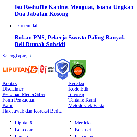
Isu Reshuffle Kabinet Menguat, Istana Ungkap
Dua Jabatan Kosong
17 menit lalu
Bukan PNS, Pekerja Swasta Paling Banyak
Beli Rumah Subsidi
Selengkapnya
Kontak
Redaksi
Disclaimer
Kode Etik
Pedoman Media Siber
Sitemap
Form Pengaduan
Tentang Kami
Karir
Metode Cek Fakta
Hak Jawab dan Koreksi Berita
Liputan6
Merdeka
Bola.com
Bola.net
Fimela
Kapanlagi