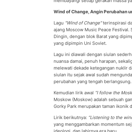
membayangi setiap gerakan massa ya
Wind of Change, Angin Perubahan 
Lagu
"Wind of Change"
terinspirasi d
ajang Moscow Music Peace Festival. Sa
Dingin, dengan blok Barat yang dipi
yang dipimpin Uni Soviet.
Lagu ini diawali dengan siulan seder
nuansa damai, penuh harapan, sekalig
melewati dekade ketegangan nuklir da
siulan itu sejak awal sudah mengun
perubahan yang tengah berlangsung.
Kemudian lirik awal
“I follow the Mos
Moskow (Moskow) adalah sebuah gam
Gorky Park merupakan taman ikonik 
Lirik berikutnya:
“Listening to the win
yang menggambarkan momentum sejar
ideologi, dan lahirnya era baru.