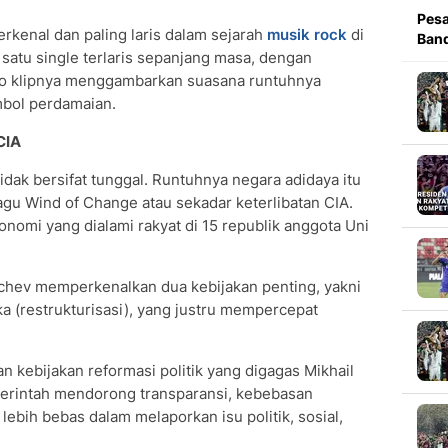
Pesa
terkenal dan paling laris dalam sejarah
musik rock
di
Band
h satu single terlaris sepanjang masa, dengan
ideo klipnya menggambarkan suasana runtuhnya
mbol perdamaian.
CIA
dak bersifat tunggal. Runtuhnya negara adidaya itu
lagu Wind of Change atau sekadar keterlibatan CIA.
onomi yang dialami rakyat di 15 republik anggota Uni
achev memperkenalkan dua kebijakan penting, yakni
ka (restrukturisasi), yang justru mempercepat
n kebijakan reformasi politik yang digagas Mikhail
emerintah mendorong transparansi, kebebasan
ebih bebas dalam melaporkan isu politik, sosial,