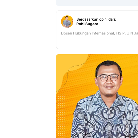
Berdasarkan opini dari:
Robi Sugara
Dosen Hubungan Internasional, FISIP, UIN J