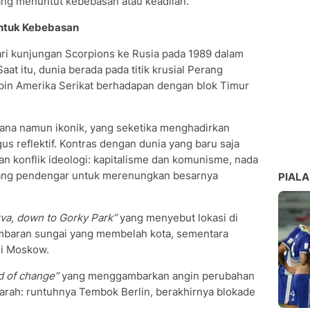
ng menuntut kebebasan atau keadilan.
untuk Kebebasan
ari kunjungan Scorpions ke Rusia pada 1989 dalam
at itu, dunia berada pada titik krusial Perang
mpin Amerika Serikat berhadapan dengan blok Timur
hana namun ikonik, yang seketika menghadirkan
us reflektif. Kontras dengan dunia yang baru saja
n konflik ideologi: kapitalisme dan komunisme, nada
dang pendengar untuk merenungkan besarnya
PIALA
kva, down to Gorky Park”
yang menyebut lokasi di
baran sungai yang membelah kota, sementara
di Moskow.
d of change”
yang menggambarkan angin perubahan
ah: runtuhnya Tembok Berlin, berakhirnya blokade