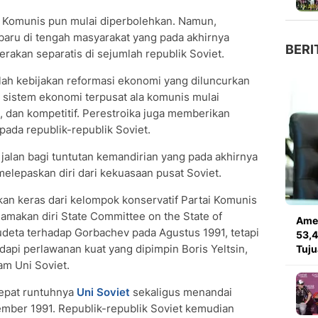
ai Komunis pun mulai diperbolehkan. Namun,
baru di tengah masyarakat yang pada akhirnya
BERI
rakan separatis di sejumlah republik Soviet.
alah kebijakan reformasi ekonomi yang diluncurkan
, sistem ekonomi terpusat ala komunis mulai
en, dan kompetitif. Perestroika juga memberikan
ada republik-republik Soviet.
jalan bagi tuntutan kemandirian yang pada akhirnya
elepaskan diri dari kekuasaan pusat Soviet.
an keras dari kelompok konservatif Partai Komunis
amakan diri State Committee on the State of
Amer
eta terhadap Gorbachev pada Agustus 1991, tetapi
53,4
api perlawanan kuat yang dipimpin Boris Yeltsin,
Tuj
am Uni Soviet.
cepat runtuhnya
Uni Soviet
sekaligus menandai
mber 1991. Republik-republik Soviet kemudian