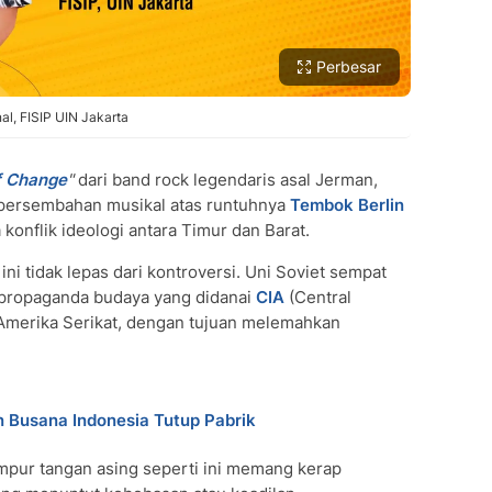
Perbesar
al, FISIP UIN Jakarta
f Change
"
dari band rock legendaris asal Jerman,
 persembahan musikal atas runtuhnya
Tembok Berlin
konflik ideologi antara Timur dan Barat.
ini tidak lepas dari kontroversi. Uni Soviet sempat
propaganda budaya yang didanai
CIA
(Central
n Amerika Serikat, dengan tujuan melemahkan
n Busana Indonesia Tutup Pabrik
ampur tangan asing seperti ini memang kerap