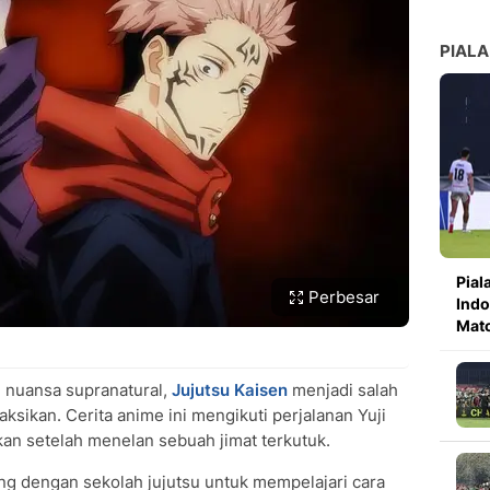
PIALA
Pial
Perbesar
Indo
Mat
 nuansa supranatural,
Jujutsu Kaisen
menjadi salah
ksikan. Cerita anime ini mengikuti perjalanan Yuji
ukan setelah menelan sebuah jimat terkutuk.
ung dengan sekolah jujutsu untuk mempelajari cara