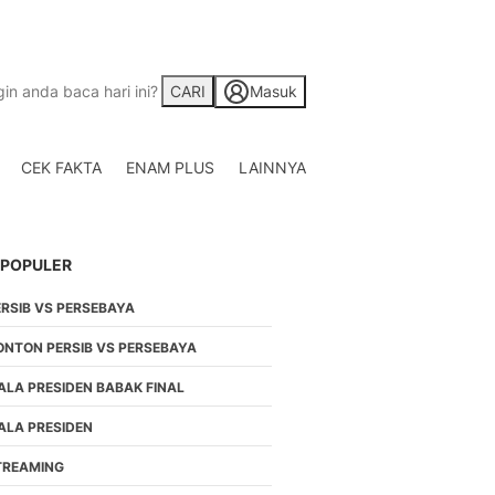
CARI
Masuk
CEK FAKTA
ENAM PLUS
LAINNYA
Saham
Berita Saham, Investas
Indonesia
 POPULER
Crypto
Berita Crypto Hari Ini
ERSIB VS PERSEBAYA
TV
Kumpulan Video Berita
ONTON PERSIB VS PERSEBAYA
Liputan Berita Terkini
ALA PRESIDEN BABAK FINAL
Foto
Galeri Photo Menarik B
ALA PRESIDEN
Di Liputan6.com
TREAMING
Regional