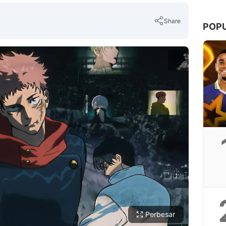
Share
POP
Copy Link
Perbesar