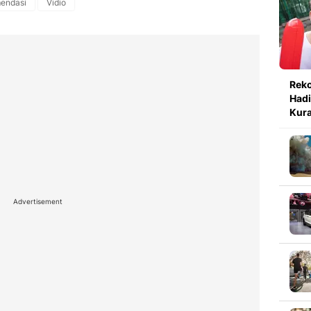
endasi
Vidio
Reko
Hadi
Kura
Advertisement