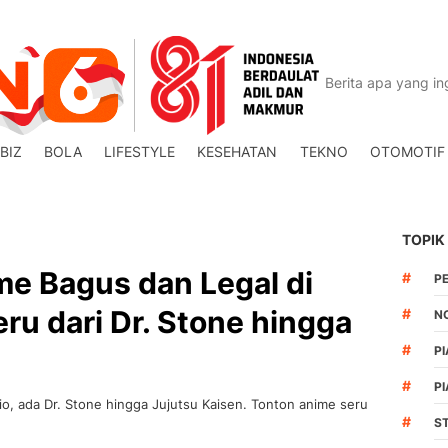
BIZ
BOLA
LIFESTYLE
KESEHATAN
TEKNO
OTOMOTIF
TOPIK
e Bagus dan Legal di
#
P
ru dari Dr. Stone hingga
#
N
#
PI
#
PI
o, ada Dr. Stone hingga Jujutsu Kaisen. Tonton anime seru
#
S