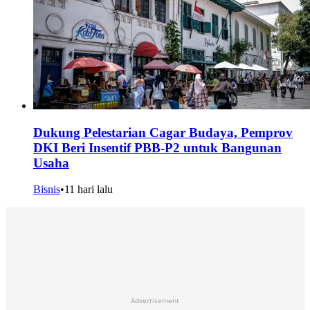
Dukung Pelestarian Cagar Budaya, Pemprov
DKI Beri Insentif PBB-P2 untuk Bangunan
Usaha
Bisnis
•
11 hari lalu
Advertisement