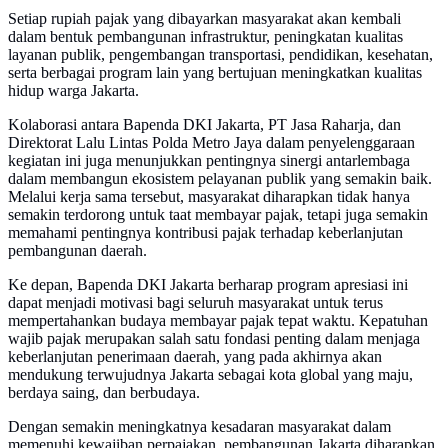
Setiap rupiah pajak yang dibayarkan masyarakat akan kembali
dalam bentuk pembangunan infrastruktur, peningkatan kualitas
layanan publik, pengembangan transportasi, pendidikan, kesehatan,
serta berbagai program lain yang bertujuan meningkatkan kualitas
hidup warga Jakarta.
Kolaborasi antara Bapenda DKI Jakarta, PT Jasa Raharja, dan
Direktorat Lalu Lintas Polda Metro Jaya dalam penyelenggaraan
kegiatan ini juga menunjukkan pentingnya sinergi antarlembaga
dalam membangun ekosistem pelayanan publik yang semakin baik.
Melalui kerja sama tersebut, masyarakat diharapkan tidak hanya
semakin terdorong untuk taat membayar pajak, tetapi juga semakin
memahami pentingnya kontribusi pajak terhadap keberlanjutan
pembangunan daerah.
Ke depan, Bapenda DKI Jakarta berharap program apresiasi ini
dapat menjadi motivasi bagi seluruh masyarakat untuk terus
mempertahankan budaya membayar pajak tepat waktu. Kepatuhan
wajib pajak merupakan salah satu fondasi penting dalam menjaga
keberlanjutan penerimaan daerah, yang pada akhirnya akan
mendukung terwujudnya Jakarta sebagai kota global yang maju,
berdaya saing, dan berbudaya.
Dengan semakin meningkatnya kesadaran masyarakat dalam
memenuhi kewajiban perpajakan, pembangunan Jakarta diharapkan