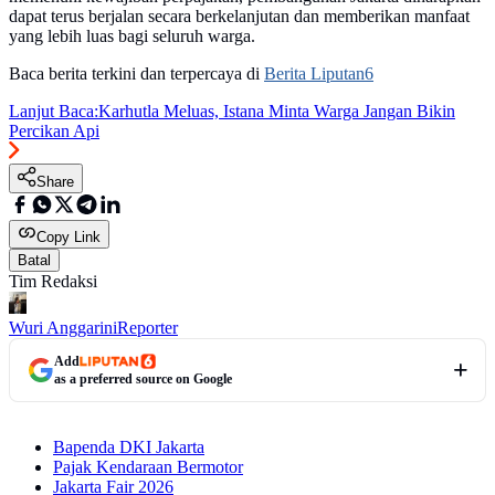
dapat terus berjalan secara berkelanjutan dan memberikan manfaat
yang lebih luas bagi seluruh warga.
Baca berita terkini dan terpercaya di
Berita Liputan6
Lanjut Baca:
Karhutla Meluas, Istana Minta Warga Jangan Bikin
Percikan Api
Share
Copy Link
Batal
Tim Redaksi
Wuri Anggarini
Reporter
Add
as a preferred source on Google
Bapenda DKI Jakarta
Pajak Kendaraan Bermotor
Jakarta Fair 2026