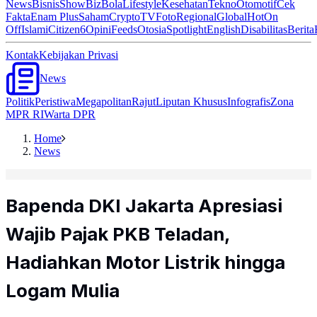
News
Bisnis
ShowBiz
Bola
Lifestyle
Kesehatan
Tekno
Otomotif
Cek
Fakta
Enam Plus
Saham
Crypto
TV
Foto
Regional
Global
Hot
On
Off
Islami
Citizen6
Opini
Feeds
Otosia
Spotlight
English
Disabilitas
Berita
Kontak
Kebijakan Privasi
News
Politik
Peristiwa
Megapolitan
Rajut
Liputan Khusus
Infografis
Zona
MPR RI
Warta DPR
Home
News
Bapenda DKI Jakarta Apresiasi
Wajib Pajak PKB Teladan,
Hadiahkan Motor Listrik hingga
Logam Mulia