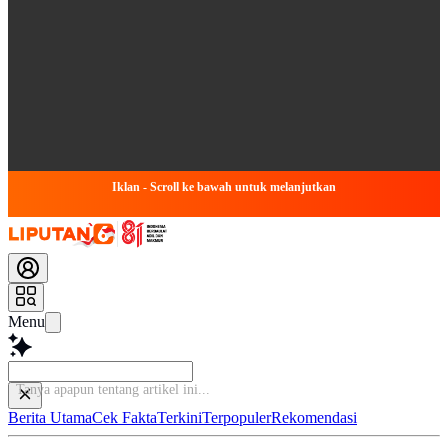
Iklan - Scroll ke bawah untuk melanjutkan
Menu
Tanya apapun t
Berita Utama
Cek Fakta
Terkini
Terpopuler
Rekomendasi