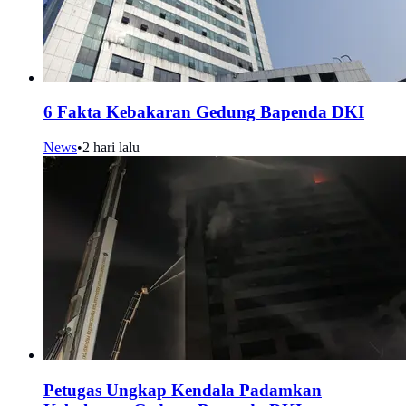
6 Fakta Kebakaran Gedung Bapenda DKI
News
•
2 hari lalu
Petugas Ungkap Kendala Padamkan