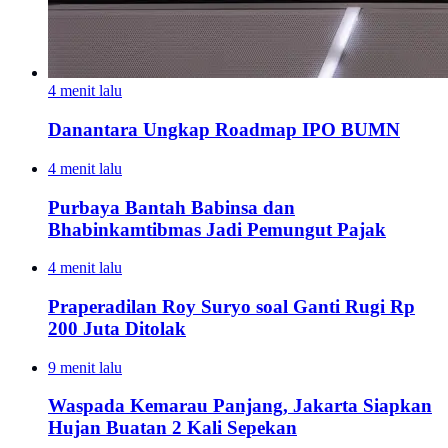
4 menit lalu
Danantara Ungkap Roadmap IPO BUMN
4 menit lalu
Purbaya Bantah Babinsa dan
Bhabinkamtibmas Jadi Pemungut Pajak
4 menit lalu
Praperadilan Roy Suryo soal Ganti Rugi Rp
200 Juta Ditolak
9 menit lalu
Waspada Kemarau Panjang, Jakarta Siapkan
Hujan Buatan 2 Kali Sepekan