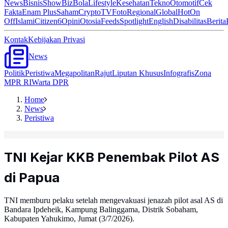
News
Bisnis
ShowBiz
Bola
Lifestyle
Kesehatan
Tekno
Otomotif
Cek
Fakta
Enam Plus
Saham
Crypto
TV
Foto
Regional
Global
Hot
On
Off
Islami
Citizen6
Opini
Otosia
Feeds
Spotlight
English
Disabilitas
Berita
Kontak
Kebijakan Privasi
News
Politik
Peristiwa
Megapolitan
Rajut
Liputan Khusus
Infografis
Zona
MPR RI
Warta DPR
Home
News
Peristiwa
TNI Kejar KKB Penembak Pilot AS
di Papua
TNI memburu pelaku setelah mengevakuasi jenazah pilot asal AS di
Bandara Ipdeheik, Kampung Balinggama, Distrik Sobaham,
Kabupaten Yahukimo, Jumat (3/7/2026).