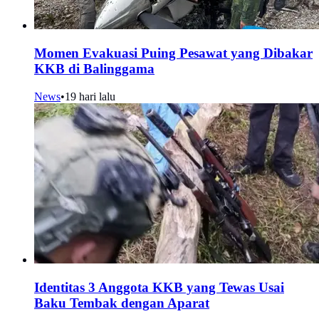
Momen Evakuasi Puing Pesawat yang Dibakar
KKB di Balinggama
News
•
19 hari lalu
Identitas 3 Anggota KKB yang Tewas Usai
Baku Tembak dengan Aparat