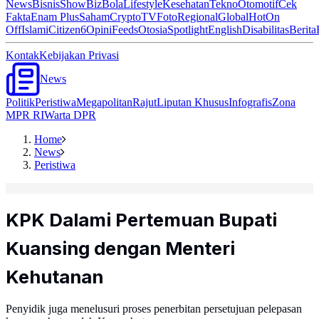
News
Bisnis
ShowBiz
Bola
Lifestyle
Kesehatan
Tekno
Otomotif
Cek
Fakta
Enam Plus
Saham
Crypto
TV
Foto
Regional
Global
Hot
On
Off
Islami
Citizen6
Opini
Feeds
Otosia
Spotlight
English
Disabilitas
Berita
Kontak
Kebijakan Privasi
News
Politik
Peristiwa
Megapolitan
Rajut
Liputan Khusus
Infografis
Zona
MPR RI
Warta DPR
Home
News
Peristiwa
KPK Dalami Pertemuan Bupati
Kuansing dengan Menteri
Kehutanan
Penyidik juga menelusuri proses penerbitan persetujuan pelepasan