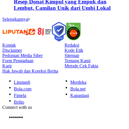
Resep Donat Kimpul yang Empuk dan
Lembut, Camilan Unik dari Umbi Lokal
Selengkapnya
Kontak
Redaksi
Disclaimer
Kode Etik
Pedoman Media Siber
Sitemap
Form Pengaduan
Tentang Kami
Karir
Metode Cek Fakta
Hak Jawab dan Koreksi Berita
Liputan6
Merdeka
Bola.com
Bola.net
Fimela
Kapanlagi
Brilio
Connect with us