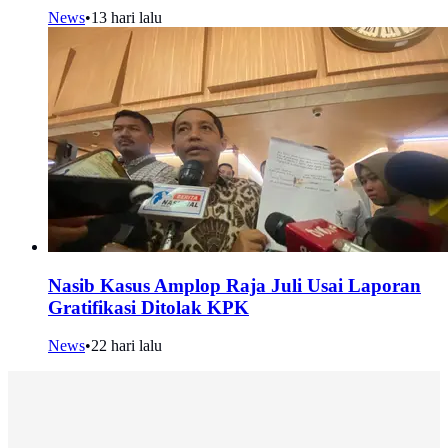
News
•
13 hari lalu
Nasib Kasus Amplop Raja Juli Usai Laporan
Gratifikasi Ditolak KPK
News
•
22 hari lalu