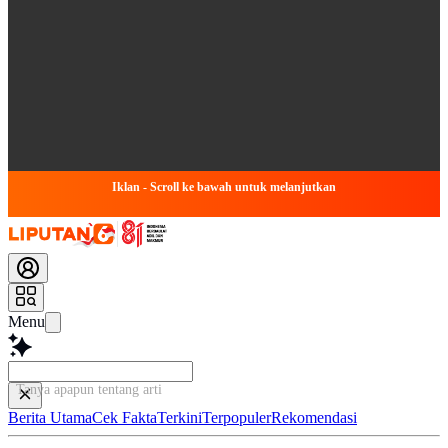
Iklan - Scroll ke bawah untuk melanjutkan
Menu
Tanya apapun tentang artikel ini...
Berita Utama
Cek Fakta
Terkini
Terpopuler
Rekomendasi