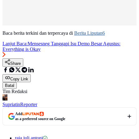
Baca berita terkini dan terpercaya di
Berita Liputan6
Lanjut Baca:
Mensesneg Tanggapi Isu Demo Besar Agustus:
Everything is Okay
Share
Copy Link
Batal
Tim Redaksi
Supriatin
Reporter
Add
as a preferred source on Google
raja juli antoni