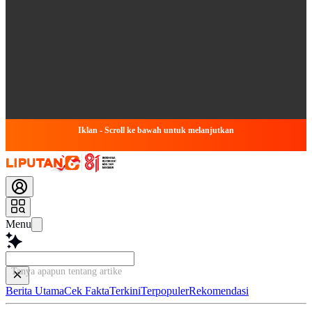
Iklan - Scroll ke bawah untuk melanjutkan
Menu
Tanya apapun tentang artikel ini...
Berita Utama
Cek Fakta
Terkini
Terpopuler
Rekomendasi