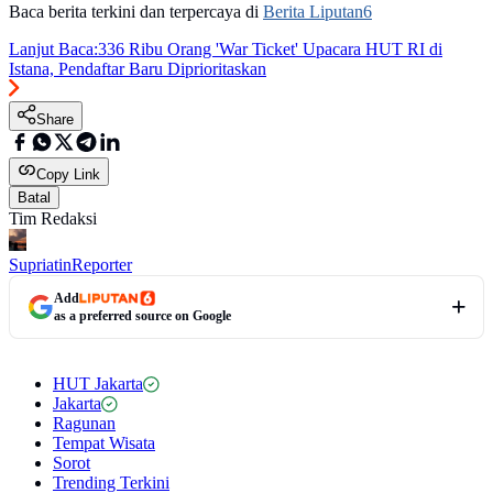
Baca berita terkini dan terpercaya di
Berita Liputan6
Lanjut Baca:
336 Ribu Orang 'War Ticket' Upacara HUT RI di
Istana, Pendaftar Baru Diprioritaskan
Share
Copy Link
Batal
Tim Redaksi
Supriatin
Reporter
Add
as a preferred source on Google
HUT Jakarta
Jakarta
Ragunan
Tempat Wisata
Sorot
Trending Terkini