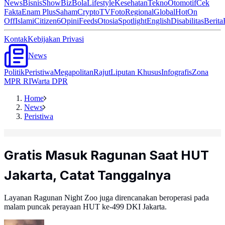
News
Bisnis
ShowBiz
Bola
Lifestyle
Kesehatan
Tekno
Otomotif
Cek
Fakta
Enam Plus
Saham
Crypto
TV
Foto
Regional
Global
Hot
On
Off
Islami
Citizen6
Opini
Feeds
Otosia
Spotlight
English
Disabilitas
Berita
Kontak
Kebijakan Privasi
News
Politik
Peristiwa
Megapolitan
Rajut
Liputan Khusus
Infografis
Zona
MPR RI
Warta DPR
Home
News
Peristiwa
Gratis Masuk Ragunan Saat HUT
Jakarta, Catat Tanggalnya
Layanan Ragunan Night Zoo juga direncanakan beroperasi pada
malam puncak perayaan HUT ke-499 DKI Jakarta.