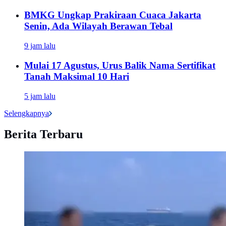
BMKG Ungkap Prakiraan Cuaca Jakarta
Senin, Ada Wilayah Berawan Tebal
9 jam lalu
Mulai 17 Agustus, Urus Balik Nama Sertifikat
Tanah Maksimal 10 Hari
5 jam lalu
Selengkapnya
Berita Terbaru