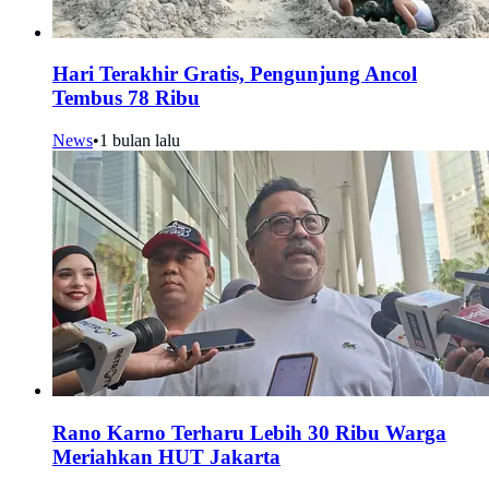
Hari Terakhir Gratis, Pengunjung Ancol
Tembus 78 Ribu
News
•
1 bulan lalu
Rano Karno Terharu Lebih 30 Ribu Warga
Meriahkan HUT Jakarta