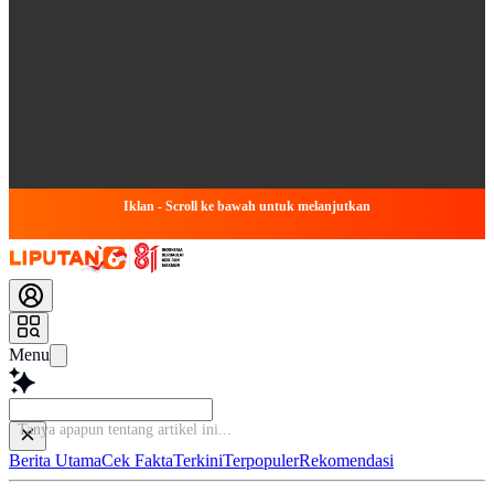
Iklan - Scroll ke bawah untuk melanjutkan
Menu
Tanya ap
Berita Utama
Cek Fakta
Terkini
Terpopuler
Rekomendasi