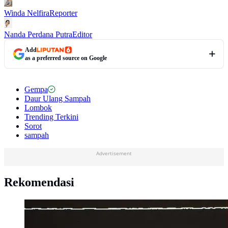
Winda Nelfira
Reporter
Nanda Perdana Putra
Editor
Add
as a preferred source on Google
Gempa
Daur Ulang Sampah
Lombok
Trending Terkini
Sorot
sampah
Advertisement
Rekomendasi