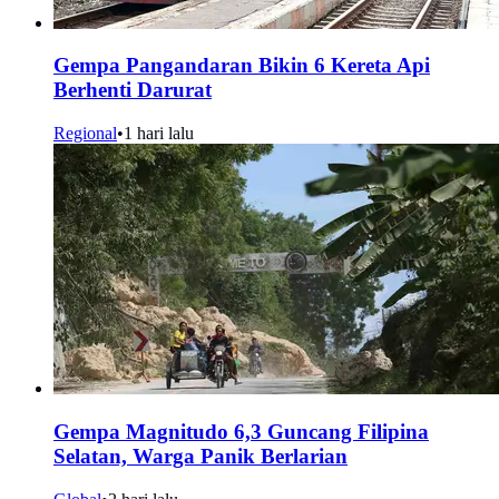
Gempa Pangandaran Bikin 6 Kereta Api
Berhenti Darurat
Regional
•
1 hari lalu
Gempa Magnitudo 6,3 Guncang Filipina
Selatan, Warga Panik Berlarian