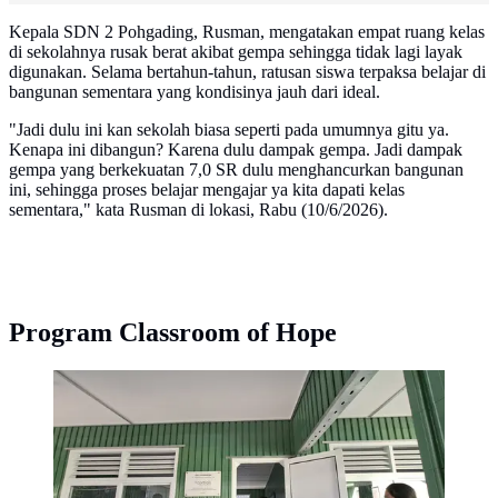
Kepala SDN 2 Pohgading, Rusman, mengatakan empat ruang kelas
di sekolahnya rusak berat akibat gempa sehingga tidak lagi layak
digunakan. Selama bertahun-tahun, ratusan siswa terpaksa belajar di
bangunan sementara yang kondisinya jauh dari ideal.
"Jadi dulu ini kan sekolah biasa seperti pada umumnya gitu ya.
Kenapa ini dibangun? Karena dulu dampak gempa. Jadi dampak
gempa yang berkekuatan 7,0 SR dulu menghancurkan bangunan
ini, sehingga proses belajar mengajar ya kita dapati kelas
sementara," kata Rusman di lokasi, Rabu (10/6/2026).
Program Classroom of Hope
Empat ruang kelas dibangun melalui program
Classroom of Hope, organisasi nirlaba asal Australia
yang berfokus pada penyediaan fasilitas pendidikan
bagi komunitas terdampak bencana.
(Liputan6.com/Winda Nelfira)