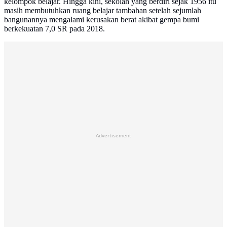
kelompok belajar. Hingga kini, sekolah yang berdiri sejak 1956 itu
masih membutuhkan ruang belajar tambahan setelah sejumlah
bangunannya mengalami kerusakan berat akibat gempa bumi
berkekuatan 7,0 SR pada 2018.
Advertisement