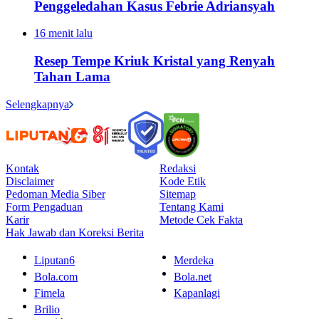
Penggeledahan Kasus Febrie Adriansyah
16 menit lalu
Resep Tempe Kriuk Kristal yang Renyah
Tahan Lama
Selengkapnya
Kontak
Redaksi
Disclaimer
Kode Etik
Pedoman Media Siber
Sitemap
Form Pengaduan
Tentang Kami
Karir
Metode Cek Fakta
Hak Jawab dan Koreksi Berita
Liputan6
Merdeka
Bola.com
Bola.net
Fimela
Kapanlagi
Brilio