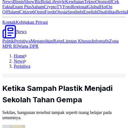
News
Bisnis
ShowBiz
Bola
Lifestyle
Kesehatan
Tekno
Otomotif
Cek
Fakta
Enam Plus
Saham
Crypto
TV
Foto
Regional
Global
Hot
On
Off
Islami
Citizen6
Opini
Feeds
Otosia
Spotlight
English
Disabilitas
Berita
Kontak
Kebijakan Privasi
News
Politik
Peristiwa
Megapolitan
Rajut
Liputan Khusus
Infografis
Zona
MPR RI
Warta DPR
Home
News
Peristiwa
Ketika Sampah Plastik Menjadi
Sekolah Tahan Gempa
Sekilas, bangunan tersebut tampak seperti ruang belajar pada
umumnya.