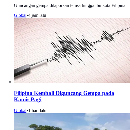
Guncangan gempa dilaporkan terasa hingga ibu kota Filipina.
Global
•
4 jam lalu
Filipina Kembali Diguncang Gempa pada
Kamis Pagi
Global
•
1 hari lalu