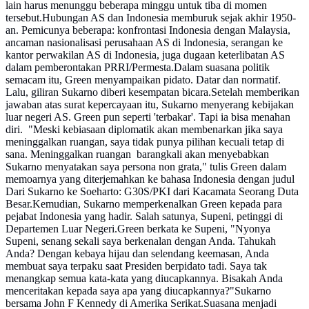
lain harus menunggu beberapa minggu untuk tiba di momen
tersebut.Hubungan AS dan Indonesia memburuk sejak akhir 1950-
an. Pemicunya beberapa: konfrontasi Indonesia dengan Malaysia,
ancaman nasionalisasi perusahaan AS di Indonesia, serangan ke
kantor perwakilan AS di Indonesia, juga dugaan keterlibatan AS
dalam pemberontakan PRRI/Permesta.Dalam suasana politik
semacam itu, Green menyampaikan pidato. Datar dan normatif.
Lalu, giliran Sukarno diberi kesempatan bicara.Setelah memberikan
jawaban atas surat kepercayaan itu, Sukarno menyerang kebijakan
luar negeri AS. Green pun seperti 'terbakar'. Tapi ia bisa menahan
diri. "Meski kebiasaan diplomatik akan membenarkan jika saya
meninggalkan ruangan, saya tidak punya pilihan kecuali tetap di
sana. Meninggalkan ruangan barangkali akan menyebabkan
Sukarno menyatakan saya persona non grata," tulis Green dalam
memoarnya yang diterjemahkan ke bahasa Indonesia dengan judul
Dari Sukarno ke Soeharto: G30S/PKI dari Kacamata Seorang Duta
Besar.Kemudian, Sukarno memperkenalkan Green kepada para
pejabat Indonesia yang hadir. Salah satunya, Supeni, petinggi di
Departemen Luar Negeri.Green berkata ke Supeni, "Nyonya
Supeni, senang sekali saya berkenalan dengan Anda. Tahukah
Anda? Dengan kebaya hijau dan selendang keemasan, Anda
membuat saya terpaku saat Presiden berpidato tadi. Saya tak
menangkap semua kata-kata yang diucapkannya. Bisakah Anda
menceritakan kepada saya apa yang diucapkannya?"Sukarno
bersama John F Kennedy di Amerika Serikat.Suasana menjadi