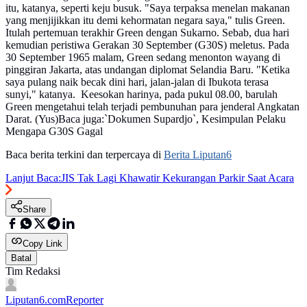
itu, katanya, seperti keju busuk. "Saya terpaksa menelan makanan
yang menjijikkan itu demi kehormatan negara saya," tulis Green.
Itulah pertemuan terakhir Green dengan Sukarno. Sebab, dua hari
kemudian peristiwa Gerakan 30 September (G30S) meletus. Pada
30 September 1965 malam, Green sedang menonton wayang di
pinggiran Jakarta, atas undangan diplomat Selandia Baru. "Ketika
saya pulang naik becak dini hari, jalan-jalan di Ibukota terasa
sunyi," katanya. Keesokan harinya, pada pukul 08.00, barulah
Green mengetahui telah terjadi pembunuhan para jenderal Angkatan
Darat. (Yus)Baca juga:`Dokumen Supardjo`, Kesimpulan Pelaku
Mengapa G30S Gagal
Baca berita terkini dan terpercaya di
Berita Liputan6
Lanjut Baca:
JIS Tak Lagi Khawatir Kekurangan Parkir Saat Acara
Share
Copy Link
Batal
Tim Redaksi
Liputan6.com
Reporter