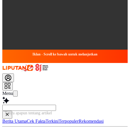
Iklan - Scroll ke bawah untuk melanjutkan
Menu
Tanya apapun tentang artikel ini...
Berita Utama
Cek Fakta
Terkini
Terpopuler
Rekomendasi