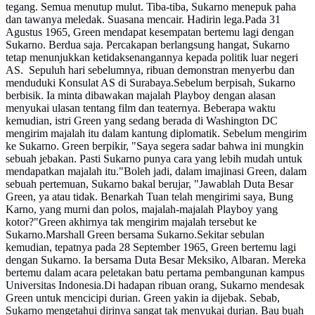
tegang. Semua menutup mulut. Tiba-tiba, Sukarno menepuk paha
dan tawanya meledak. Suasana mencair. Hadirin lega.Pada 31
Agustus 1965, Green mendapat kesempatan bertemu lagi dengan
Sukarno. Berdua saja. Percakapan berlangsung hangat, Sukarno
tetap menunjukkan ketidaksenangannya kepada politik luar negeri
AS. Sepuluh hari sebelumnya, ribuan demonstran menyerbu dan
menduduki Konsulat AS di Surabaya.Sebelum berpisah, Sukarno
berbisik. Ia minta dibawakan majalah Playboy dengan alasan
menyukai ulasan tentang film dan teaternya. Beberapa waktu
kemudian, istri Green yang sedang berada di Washington DC
mengirim majalah itu dalam kantung diplomatik. Sebelum mengirim
ke Sukarno. Green berpikir, "Saya segera sadar bahwa ini mungkin
sebuah jebakan. Pasti Sukarno punya cara yang lebih mudah untuk
mendapatkan majalah itu."Boleh jadi, dalam imajinasi Green, dalam
sebuah pertemuan, Sukarno bakal berujar, "Jawablah Duta Besar
Green, ya atau tidak. Benarkah Tuan telah mengirimi saya, Bung
Karno, yang murni dan polos, majalah-majalah Playboy yang
kotor?"Green akhirnya tak mengirim majalah tersebut ke
Sukarno.Marshall Green bersama Sukarno.Sekitar sebulan
kemudian, tepatnya pada 28 September 1965, Green bertemu lagi
dengan Sukarno. Ia bersama Duta Besar Meksiko, Albaran. Mereka
bertemu dalam acara peletakan batu pertama pembangunan kampus
Universitas Indonesia.Di hadapan ribuan orang, Sukarno mendesak
Green untuk mencicipi durian. Green yakin ia dijebak. Sebab,
Sukarno mengetahui dirinya sangat tak menyukai durian. Bau buah