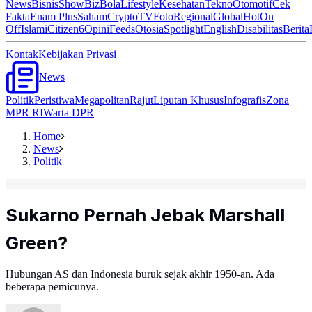
News
Bisnis
ShowBiz
Bola
Lifestyle
Kesehatan
Tekno
Otomotif
Cek
Fakta
Enam Plus
Saham
Crypto
TV
Foto
Regional
Global
Hot
On
Off
Islami
Citizen6
Opini
Feeds
Otosia
Spotlight
English
Disabilitas
Berita
Kontak
Kebijakan Privasi
News
Politik
Peristiwa
Megapolitan
Rajut
Liputan Khusus
Infografis
Zona
MPR RI
Warta DPR
Home
News
Politik
Sukarno Pernah Jebak Marshall
Green?
Hubungan AS dan Indonesia buruk sejak akhir 1950-an. Ada
beberapa pemicunya.