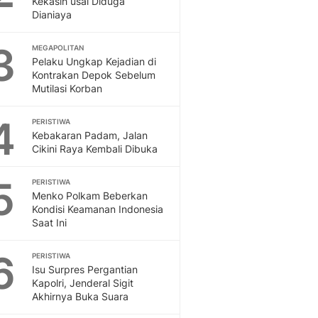
Kekasih usai Diduga
Dianiaya
3
MEGAPOLITAN
Pelaku Ungkap Kejadian di
Kontrakan Depok Sebelum
Mutilasi Korban
4
PERISTIWA
Kebakaran Padam, Jalan
Cikini Raya Kembali Dibuka
5
PERISTIWA
Menko Polkam Beberkan
Kondisi Keamanan Indonesia
Saat Ini
6
PERISTIWA
Isu Surpres Pergantian
Kapolri, Jenderal Sigit
Akhirnya Buka Suara