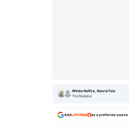
Winda Nelfira, Nasrul Faiz
Tim Redaksi
Add
as a preferred source