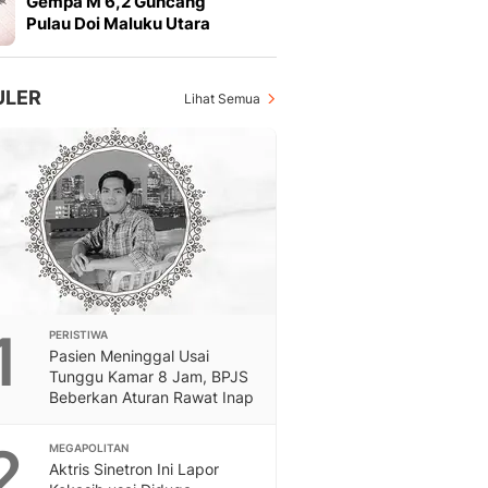
Gempa M 6,2 Guncang
Otosia
Pulau Doi Maluku Utara
Otosia
Spotlight
Berita Terkini, Kabar Te
ULER
Lihat Semua
Dan Dunia - Liputan6.
English
Exploring Knowledge, T
En.Liputan6.com
Disabilitas
Disabilitas Berita Terkini
Harian, Berita Terbaru,
Berita
Berita Hari Ini Politik,
1
PERISTIWA
Health
Pasien Meninggal Usai
Kabar Berita Terbaru D
Tunggu Kamar 8 Jam, BPJS
Diet, Herbal Terbaik
Beberkan Aturan Rawat Inap
Sport
Berita Bola Terkini, Ja
2
MEGAPOLITAN
Klasemen, Hasil Liga
Aktris Sinetron Ini Lapor