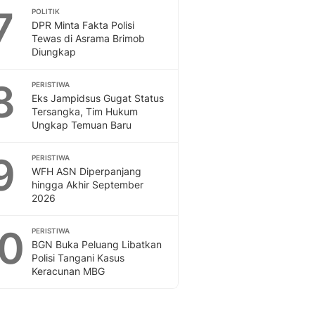
7
POLITIK
DPR Minta Fakta Polisi
Tewas di Asrama Brimob
Diungkap
8
PERISTIWA
Eks Jampidsus Gugat Status
Tersangka, Tim Hukum
Ungkap Temuan Baru
9
PERISTIWA
WFH ASN Diperpanjang
hingga Akhir September
2026
10
PERISTIWA
BGN Buka Peluang Libatkan
Polisi Tangani Kasus
Keracunan MBG