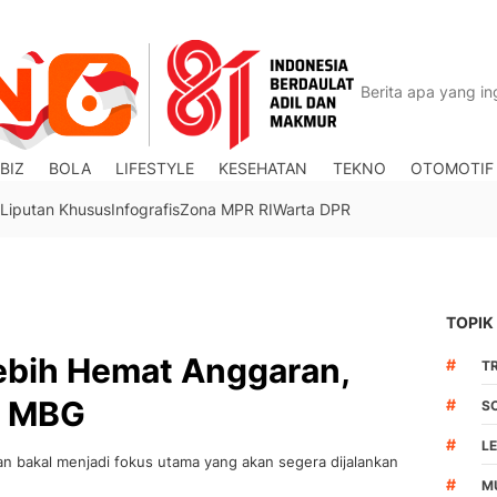
BIZ
BOLA
LIFESTYLE
KESEHATAN
TEKNO
OTOMOTIF
Liputan Khusus
Infografis
Zona MPR RI
Warta DPR
TOPIK
Lebih Hemat Anggaran,
#
TR
r MBG
#
S
#
L
n bakal menjadi fokus utama yang akan segera dijalankan
#
M