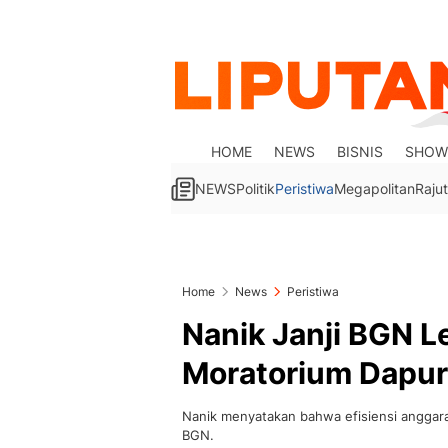
HOME
NEWS
BISNIS
SHOW
NEWS
Politik
Peristiwa
Megapolitan
Rajut
Home
News
Peristiwa
Nanik Janji BGN 
Moratorium Dapu
Nanik menyatakan bahwa efisiensi anggara
BGN.