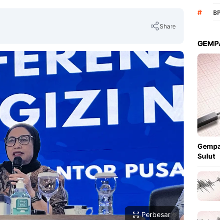
#
B
Share
GEMPA
Copy Link
Gempa
Sulut
Perbesar