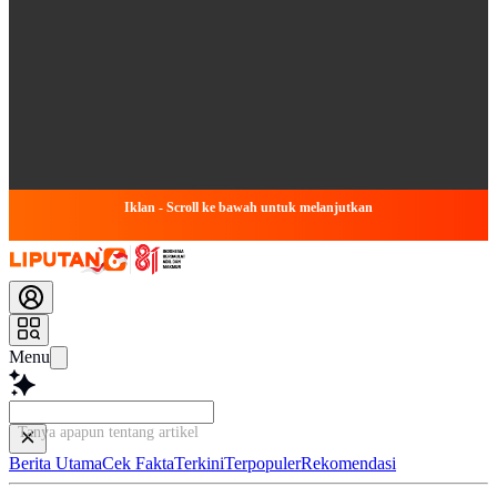
Iklan - Scroll ke bawah untuk melanjutkan
Menu
Tanya apapun tentang artikel ini...
Berita Utama
Cek Fakta
Terkini
Terpopuler
Rekomendasi