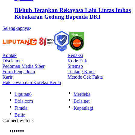
Dishub Terapkan Rekayasa Lalu Lintas Imbas
Kebakaran Gedung Bapenda DKI
Selengkapnya
Kontak
Redaksi
Disclaimer
Kode Etik
Pedoman Media Siber
Sitemap
Form Pengaduan
Tentang Kami
Karir
Metode Cek Fakta
Hak Jawab dan Koreksi Berita
Liputan6
Merdeka
Bola.com
Bola.net
Fimela
Kapanlagi
Brilio
Connect with us