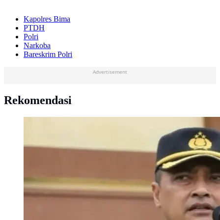
Kapolres Bima
PTDH
Polri
Narkoba
Bareskrim Polri
Advertisement
Rekomendasi