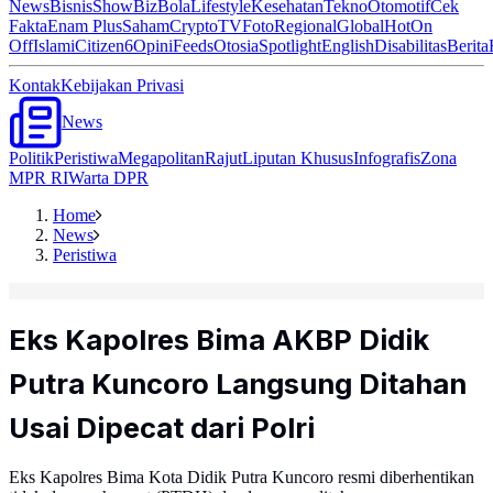
News
Bisnis
ShowBiz
Bola
Lifestyle
Kesehatan
Tekno
Otomotif
Cek
Fakta
Enam Plus
Saham
Crypto
TV
Foto
Regional
Global
Hot
On
Off
Islami
Citizen6
Opini
Feeds
Otosia
Spotlight
English
Disabilitas
Berita
Kontak
Kebijakan Privasi
News
Politik
Peristiwa
Megapolitan
Rajut
Liputan Khusus
Infografis
Zona
MPR RI
Warta DPR
Home
News
Peristiwa
Eks Kapolres Bima AKBP Didik
Putra Kuncoro Langsung Ditahan
Usai Dipecat dari Polri
Eks Kapolres Bima Kota Didik Putra Kuncoro resmi diberhentikan