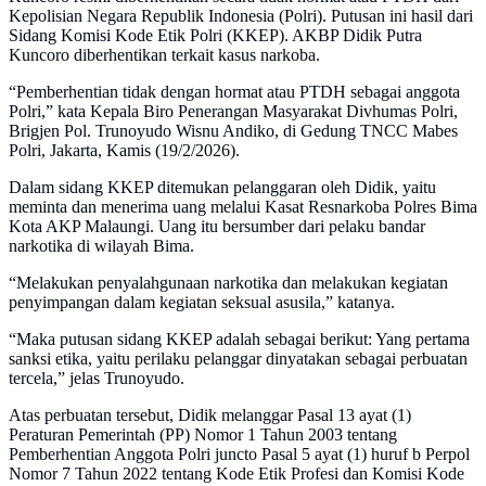
Kepolisian Negara Republik Indonesia (Polri). Putusan ini hasil dari
Sidang Komisi Kode Etik Polri (KKEP). AKBP Didik Putra
Kuncoro diberhentikan terkait kasus narkoba.
“Pemberhentian tidak dengan hormat atau PTDH sebagai anggota
Polri,” kata Kepala Biro Penerangan Masyarakat Divhumas Polri,
Brigjen Pol. Trunoyudo Wisnu Andiko, di Gedung TNCC Mabes
Polri, Jakarta, Kamis (19/2/2026).
Dalam sidang KKEP ditemukan pelanggaran oleh Didik, yaitu
meminta dan menerima uang melalui Kasat Resnarkoba Polres Bima
Kota AKP Malaungi. Uang itu bersumber dari pelaku bandar
narkotika di wilayah Bima.
“Melakukan penyalahgunaan narkotika dan melakukan kegiatan
penyimpangan dalam kegiatan seksual asusila,” katanya.
“Maka putusan sidang KKEP adalah sebagai berikut: Yang pertama
sanksi etika, yaitu perilaku pelanggar dinyatakan sebagai perbuatan
tercela,” jelas Trunoyudo.
Atas perbuatan tersebut, Didik melanggar Pasal 13 ayat (1)
Peraturan Pemerintah (PP) Nomor 1 Tahun 2003 tentang
Pemberhentian Anggota Polri juncto Pasal 5 ayat (1) huruf b Perpol
Nomor 7 Tahun 2022 tentang Kode Etik Profesi dan Komisi Kode