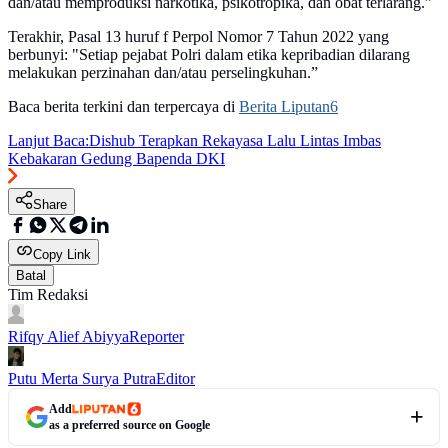
dan/atau memproduksi narkotika, psikotropika, dan obat terlarang.”
Terakhir, Pasal 13 huruf f Perpol Nomor 7 Tahun 2022 yang
berbunyi: "Setiap pejabat Polri dalam etika kepribadian dilarang
melakukan perzinahan dan/atau perselingkuhan.”
Baca berita terkini dan terpercaya di
Berita Liputan6
Lanjut Baca:
Dishub Terapkan Rekayasa Lalu Lintas Imbas
Kebakaran Gedung Bapenda DKI
Share
Copy Link
Batal
Tim Redaksi
Rifqy Alief Abiyya
Reporter
Putu Merta Surya Putra
Editor
Add
as a preferred source on Google