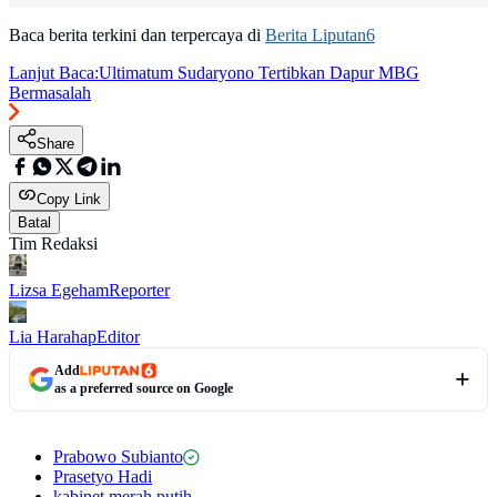
Baca berita terkini dan terpercaya di
Berita Liputan6
Lanjut Baca:
Ultimatum Sudaryono Tertibkan Dapur MBG
Bermasalah
Share
Copy Link
Batal
Tim Redaksi
Lizsa Egeham
Reporter
Lia Harahap
Editor
Add
as a preferred source on Google
Prabowo Subianto
Prasetyo Hadi
kabinet merah putih