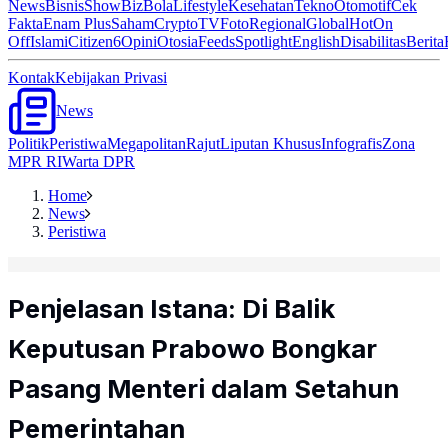
News
Bisnis
ShowBiz
Bola
Lifestyle
Kesehatan
Tekno
Otomotif
Cek
Fakta
Enam Plus
Saham
Crypto
TV
Foto
Regional
Global
Hot
On
Off
Islami
Citizen6
Opini
Otosia
Feeds
Spotlight
English
Disabilitas
Berita
Kontak
Kebijakan Privasi
News
Politik
Peristiwa
Megapolitan
Rajut
Liputan Khusus
Infografis
Zona
MPR RI
Warta DPR
Home
News
Peristiwa
Penjelasan Istana: Di Balik
Keputusan Prabowo Bongkar
Pasang Menteri dalam Setahun
Pemerintahan