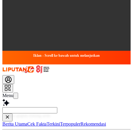
Iklan - Scroll ke bawah untuk melanjutkan
Menu
Baca
Berita Utama
Cek Fakta
Terkini
Terpopuler
Rekomendasi