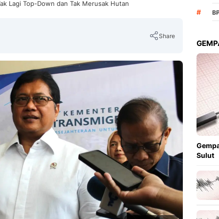
 Tak Lagi Top-Down dan Tak Merusak Hutan
#
B
Share
GEMPA
Copy Link
Gempa
Sulut