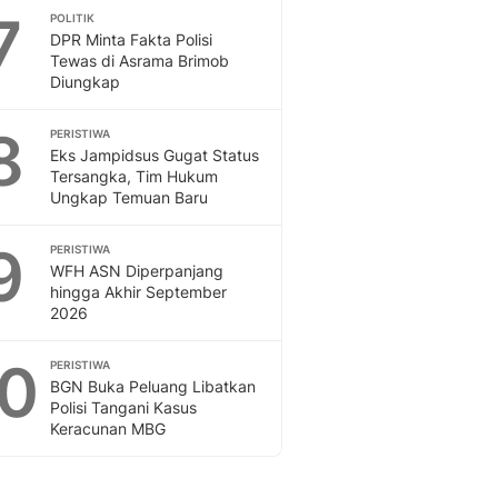
7
POLITIK
DPR Minta Fakta Polisi
Tewas di Asrama Brimob
Diungkap
8
PERISTIWA
Eks Jampidsus Gugat Status
Tersangka, Tim Hukum
Ungkap Temuan Baru
9
PERISTIWA
WFH ASN Diperpanjang
hingga Akhir September
2026
10
PERISTIWA
BGN Buka Peluang Libatkan
Polisi Tangani Kasus
Keracunan MBG