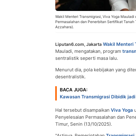
Wakil Menteri Transmigrasi, Viva Yoga Mauladi
Permasalahan dan Penerbitan Sertifikat Tanah 
Azzahara).
Wakil Menteri 
Liputan6.com, Jakarta
Mauladi, mengatakan, program
trans
sentralistik seperti masa lalu.
Menurut dia, pola kebijakan yang dite
desentralistik.
BACA JUGA:
Kawasan Transmigrasi Dibidik jad
Hal tersebut disampaikan
Viva Yoga
u
Penyelesaian Permasalahan dan Pener
Timur, Senin (13/10/2025).
"Artinya, Pemerintahan
Transmigrasi