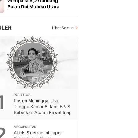
Gempa M 6,2 Guncang
Otosia
Pulau Doi Maluku Utara
Otosia
Spotlight
Berita Terkini, Kabar Te
ULER
Lihat Semua
Dan Dunia - Liputan6.
English
Exploring Knowledge, T
En.Liputan6.com
Disabilitas
Disabilitas Berita Terkini
Harian, Berita Terbaru,
Berita
Berita Hari Ini Politik,
1
PERISTIWA
Health
Pasien Meninggal Usai
Kabar Berita Terbaru D
Tunggu Kamar 8 Jam, BPJS
Diet, Herbal Terbaik
Beberkan Aturan Rawat Inap
Sport
Berita Bola Terkini, Ja
2
MEGAPOLITAN
Klasemen, Hasil Liga
Aktris Sinetron Ini Lapor