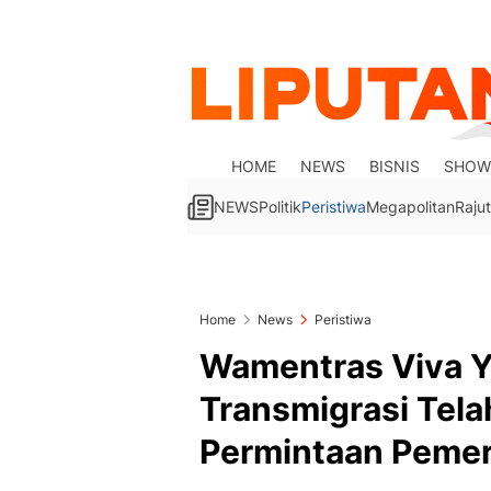
HOME
NEWS
BISNIS
SHOW
NEWS
Politik
Peristiwa
Megapolitan
Rajut
Home
News
Peristiwa
Wamentras Viva Y
Transmigrasi Tela
Permintaan Pemer