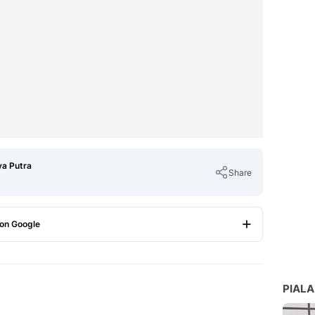
ya Putra
Share
 on Google
Copy Link
PIALA