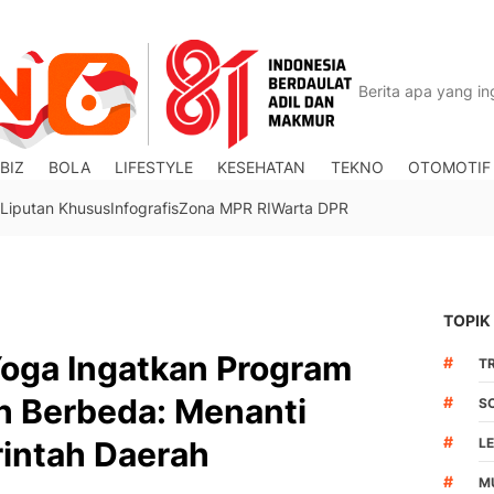
BIZ
BOLA
LIFESTYLE
KESEHATAN
TEKNO
OTOMOTIF
Liputan Khusus
Infografis
Zona MPR RI
Warta DPR
TOPIK
oga Ingatkan Program
#
TR
h Berbeda: Menanti
#
S
#
intah Daerah
L
#
M