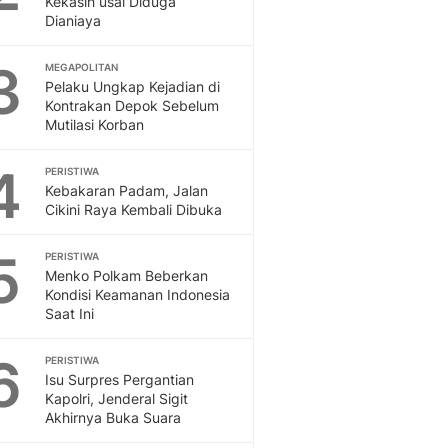
Kekasih usai Diduga
Dianiaya
3
MEGAPOLITAN
Pelaku Ungkap Kejadian di
Kontrakan Depok Sebelum
Mutilasi Korban
4
PERISTIWA
Kebakaran Padam, Jalan
Cikini Raya Kembali Dibuka
5
PERISTIWA
Menko Polkam Beberkan
Kondisi Keamanan Indonesia
Saat Ini
6
PERISTIWA
Isu Surpres Pergantian
Kapolri, Jenderal Sigit
Akhirnya Buka Suara