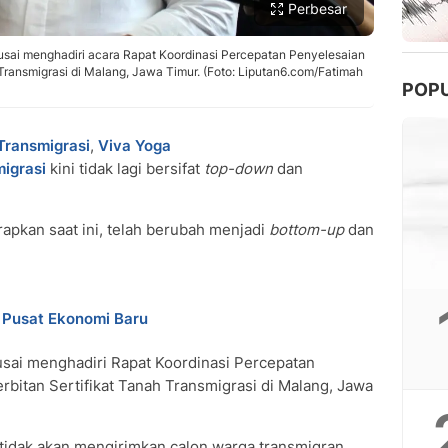
Perbesar
 usai menghadiri acara Rapat Koordinasi Percepatan Penyelesaian
Transmigrasi di Malang, Jawa Timur. (Foto: Liputan6.com/Fatimah
POP
Transmigrasi
,
Viva Yoga
migrasi
kini tidak lagi bersifat
top-down
dan
rapkan saat ini, telah berubah menjadi
bottom-up
dan
i Pusat Ekonomi Baru
sai menghadiri Rapat Koordinasi Percepatan
bitan Sertifikat Tanah Transmigrasi di Malang, Jawa
tidak akan mengirimkan calon warga transmigran