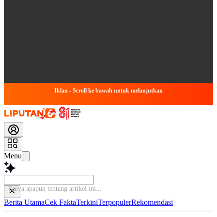
Iklan - Scroll ke bawah untuk melanjutkan
Menu
Tanya
Berita Utama
Cek Fakta
Terkini
Terpopuler
Rekomendasi