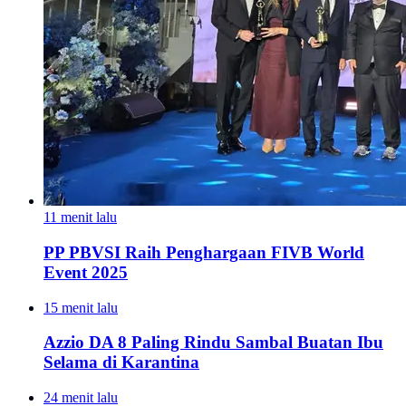
11 menit lalu
PP PBVSI Raih Penghargaan FIVB World
Event 2025
15 menit lalu
Azzio DA 8 Paling Rindu Sambal Buatan Ibu
Selama di Karantina
24 menit lalu