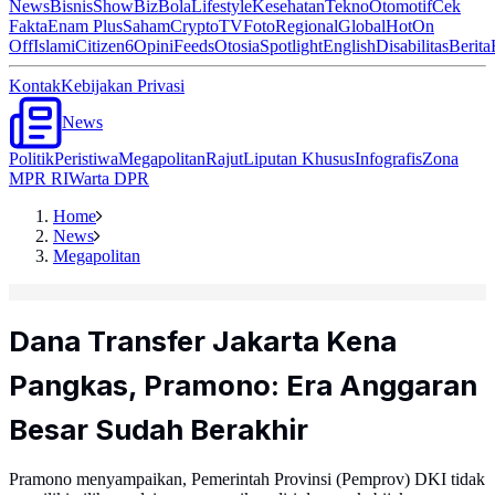
News
Bisnis
ShowBiz
Bola
Lifestyle
Kesehatan
Tekno
Otomotif
Cek
Fakta
Enam Plus
Saham
Crypto
TV
Foto
Regional
Global
Hot
On
Off
Islami
Citizen6
Opini
Feeds
Otosia
Spotlight
English
Disabilitas
Berita
Kontak
Kebijakan Privasi
News
Politik
Peristiwa
Megapolitan
Rajut
Liputan Khusus
Infografis
Zona
MPR RI
Warta DPR
Home
News
Megapolitan
Dana Transfer Jakarta Kena
Pangkas, Pramono: Era Anggaran
Besar Sudah Berakhir
Pramono menyampaikan, Pemerintah Provinsi (Pemprov) DKI tidak