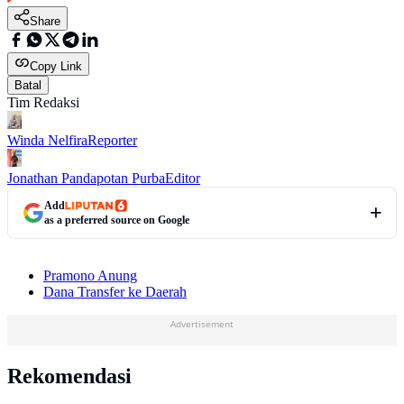
Share
Copy Link
Batal
Tim Redaksi
Winda Nelfira
Reporter
Jonathan Pandapotan Purba
Editor
Add
as a preferred source on Google
Pramono Anung
Dana Transfer ke Daerah
Advertisement
Rekomendasi