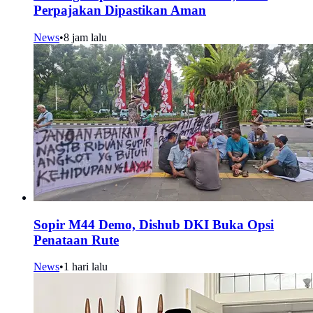
Perpajakan Dipastikan Aman
News
•
8 jam lalu
Sopir M44 Demo, Dishub DKI Buka Opsi
Penataan Rute
News
•
1 hari lalu