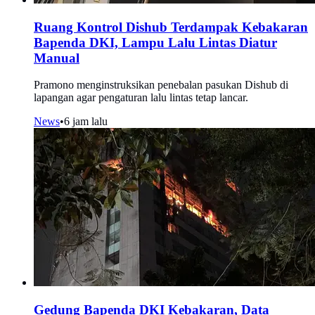
Ruang Kontrol Dishub Terdampak Kebakaran
Bapenda DKI, Lampu Lalu Lintas Diatur
Manual
Pramono menginstruksikan penebalan pasukan Dishub di
lapangan agar pengaturan lalu lintas tetap lancar.
News
•
6 jam lalu
Gedung Bapenda DKI Kebakaran, Data