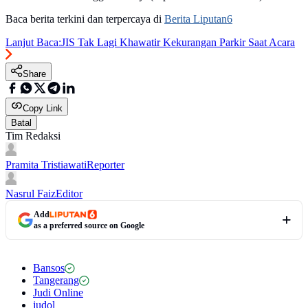
Baca berita terkini dan terpercaya di
Berita Liputan6
Lanjut Baca:
JIS Tak Lagi Khawatir Kekurangan Parkir Saat Acara
Share
Copy Link
Batal
Tim Redaksi
Pramita Tristiawati
Reporter
Nasrul Faiz
Editor
Add
as a preferred source on Google
Bansos
Tangerang
Judi Online
judol