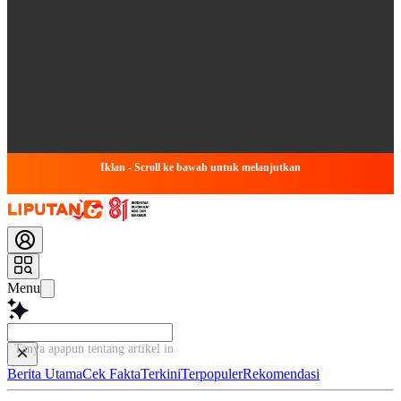
Iklan - Scroll ke bawah untuk melanjutkan
Menu
Tanya apapun tentang artikel ini...
Berita Utama
Cek Fakta
Terkini
Terpopuler
Rekomendasi