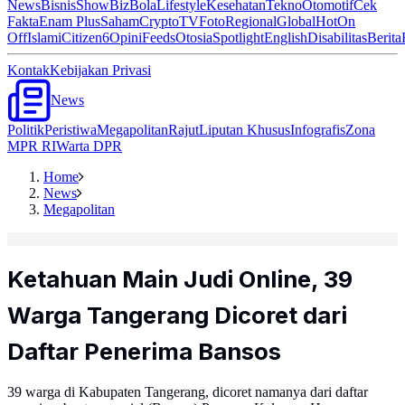
News
Bisnis
ShowBiz
Bola
Lifestyle
Kesehatan
Tekno
Otomotif
Cek
Fakta
Enam Plus
Saham
Crypto
TV
Foto
Regional
Global
Hot
On
Off
Islami
Citizen6
Opini
Feeds
Otosia
Spotlight
English
Disabilitas
Berita
Kontak
Kebijakan Privasi
News
Politik
Peristiwa
Megapolitan
Rajut
Liputan Khusus
Infografis
Zona
MPR RI
Warta DPR
Home
News
Megapolitan
Ketahuan Main Judi Online, 39
Warga Tangerang Dicoret dari
Daftar Penerima Bansos
39 warga di Kabupaten Tangerang, dicoret namanya dari daftar