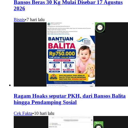
Bansos Beras 30 Kg Mulai Disebar 17 Agustus
2026
Bisnis
•
7 hari lalu
Ragam Hoaks seputar PKH, dari Bansos Balita
hingga Pendamping Sosial
Cek Fakta
•
10 hari lalu