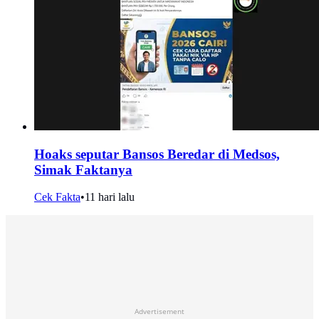
Hoaks seputar Bansos Beredar di Medsos,
Simak Faktanya
Cek Fakta
•
11 hari lalu
Advertisement