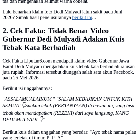
tua dan mengenakan selimut warna cokelat.
Lalu benarkah klaim foto Dedi Mulyadi jatuh sakit pada Juni
2026? Simak hasil penelusurannya
berikut ini
...
2. Cek Fakta: Tidak Benar Video
Gubernur Dedi Mulyadi Adakan Kuis
Tebak Kata Berhadiah
Cek Fakta Liputan6.com mendapati klaim video Gubernur Jawa
Barat Dedi Mulyadi mengadakan kuis tebak kata berhadiah ratusan
juta rupiah. Informasi tersebut diunggah salah satu akun Facebook,
pada 25 Mei 2026.
Berikut isi unggahannya:
"
ASSALAMUALAIKUM " "SALAM KEBAJIKAN UNTUK KITA
SEMUA"👇Silakan tebak (PERTANYAAN) di bawah ini, yang bisa
tebak akan mendapatkan (REZEKI) dari saya langsung, KANG
DEDI MULYADI 👇
"
Berikut kuis dalam unggahan yang beredar: "Ayo tebak nama pulau
yang terletak di timur. P_P_A"