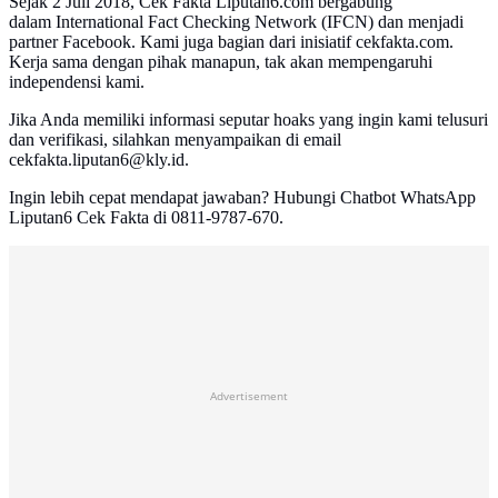
Sejak 2 Juli 2018, Cek Fakta Liputan6.com bergabung
dalam International Fact Checking Network (IFCN) dan menjadi
partner Facebook. Kami juga bagian dari inisiatif cekfakta.com.
Kerja sama dengan pihak manapun, tak akan mempengaruhi
independensi kami.
Jika Anda memiliki informasi seputar hoaks yang ingin kami telusuri
dan verifikasi, silahkan menyampaikan di email
cekfakta.liputan6@kly.id.
Ingin lebih cepat mendapat jawaban? Hubungi Chatbot WhatsApp
Liputan6 Cek Fakta di 0811-9787-670.
Advertisement