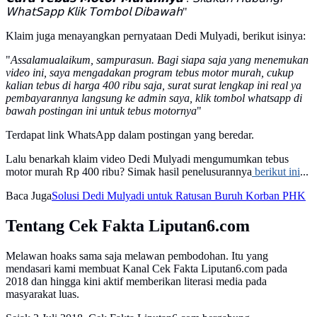
𝖶𝗁𝖺𝗍𝖲𝖺𝗉𝗉 𝖪𝗅𝗂𝗄 𝖳𝗈𝗆𝖻𝗈𝗅 𝖣𝗂𝖻𝖺𝗐𝖺𝗁
"
Klaim juga menayangkan pernyataan Dedi Mulyadi, berikut isinya:
"
Assalamualaikum, sampurasun. Bagi siapa saja yang menemukan
video ini, saya mengadakan program tebus motor murah, cukup
kalian tebus di harga 400 ribu saja, surat surat lengkap ini real ya
pembayarannya langsung ke admin saya, klik tombol whatsapp di
bawah postingan ini untuk tebus motornya
"
Terdapat link WhatsApp dalam postingan yang beredar.
Lalu benarkah klaim video Dedi Mulyadi mengumumkan tebus
motor murah Rp 400 ribu? Simak hasil penelusurannya
berikut ini
...
Baca Juga
Solusi Dedi Mulyadi untuk Ratusan Buruh Korban PHK
Tentang Cek Fakta Liputan6.com
Melawan hoaks sama saja melawan pembodohan. Itu yang
mendasari kami membuat Kanal Cek Fakta Liputan6.com pada
2018 dan hingga kini aktif memberikan literasi media pada
masyarakat luas.