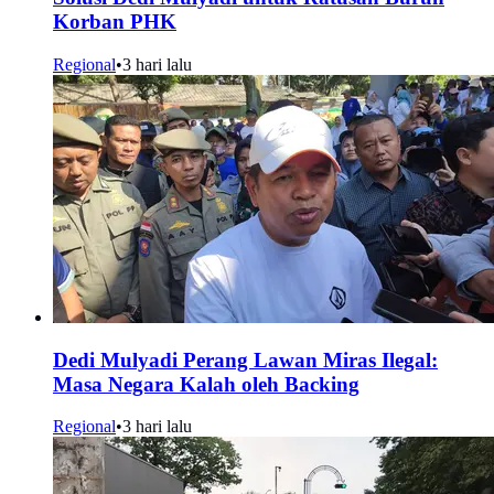
Korban PHK
Regional
•
3 hari lalu
Dedi Mulyadi Perang Lawan Miras Ilegal:
Masa Negara Kalah oleh Backing
Regional
•
3 hari lalu