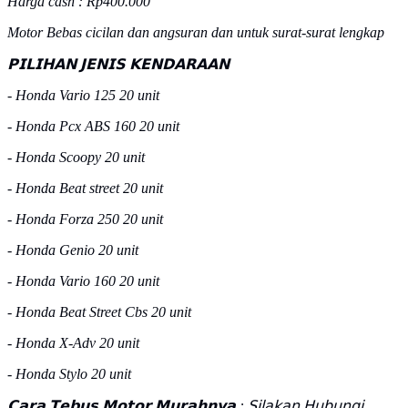
Harga cash : Rp400.000
Motor Bebas cicilan dan angsuran dan untuk surat-surat lengkap
𝗣𝗜𝗟𝗜𝗛𝗔𝗡 𝗝𝗘𝗡𝗜𝗦 𝗞𝗘𝗡𝗗𝗔𝗥𝗔𝗔𝗡
- Honda Vario 125 20 unit
- Honda Pcx ABS 160 20 unit
- Honda Scoopy 20 unit
- Honda Beat street 20 unit
- Honda Forza 250 20 unit
- Honda Genio 20 unit
- Honda Vario 160 20 unit
- Honda Beat Street Cbs 20 unit
- Honda X-Adv 20 unit
- Honda Stylo 20 unit
𝗖𝗮𝗿𝗮 𝗧𝗲𝗯𝘂𝘀 𝗠𝗼𝘁𝗼𝗿 𝗠𝘂𝗿𝗮𝗵𝗻𝘆𝗮 : 𝖲𝗂𝗅𝖺𝗄𝖺𝗇 𝖧𝗎𝖻𝗎𝗇𝗀𝗂