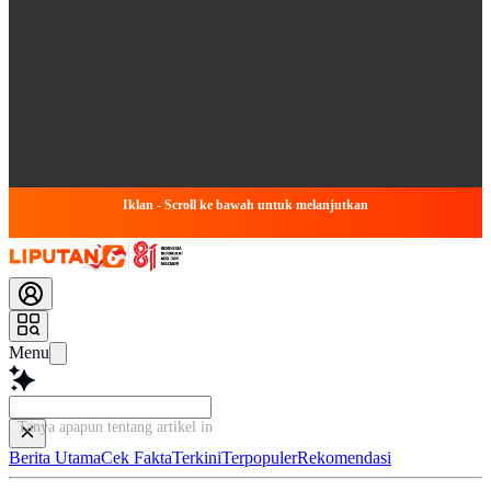
Iklan - Scroll ke bawah untuk melanjutkan
Menu
Tanya apapun tentang artikel ini...
Berita Utama
Cek Fakta
Terkini
Terpopuler
Rekomendasi