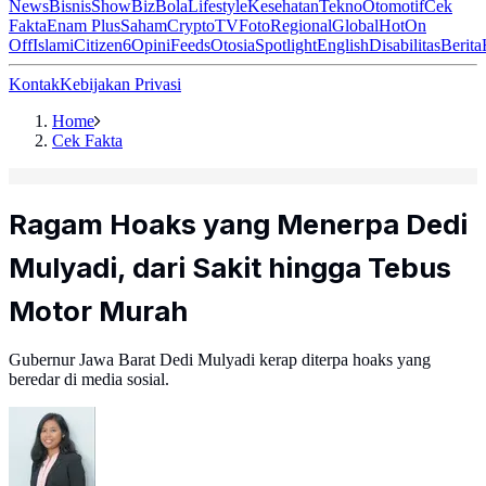
News
Bisnis
ShowBiz
Bola
Lifestyle
Kesehatan
Tekno
Otomotif
Cek
Fakta
Enam Plus
Saham
Crypto
TV
Foto
Regional
Global
Hot
On
Off
Islami
Citizen6
Opini
Feeds
Otosia
Spotlight
English
Disabilitas
Berita
Kontak
Kebijakan Privasi
Home
Cek Fakta
Ragam Hoaks yang Menerpa Dedi
Mulyadi, dari Sakit hingga Tebus
Motor Murah
Gubernur Jawa Barat Dedi Mulyadi kerap diterpa hoaks yang
beredar di media sosial.