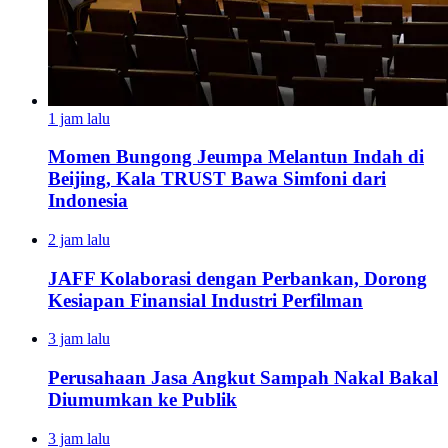
1 jam lalu
Momen Bungong Jeumpa Melantun Indah di
Beijing, Kala TRUST Bawa Simfoni dari
Indonesia
2 jam lalu
JAFF Kolaborasi dengan Perbankan, Dorong
Kesiapan Finansial Industri Perfilman
3 jam lalu
Perusahaan Jasa Angkut Sampah Nakal Bakal
Diumumkan ke Publik
3 jam lalu