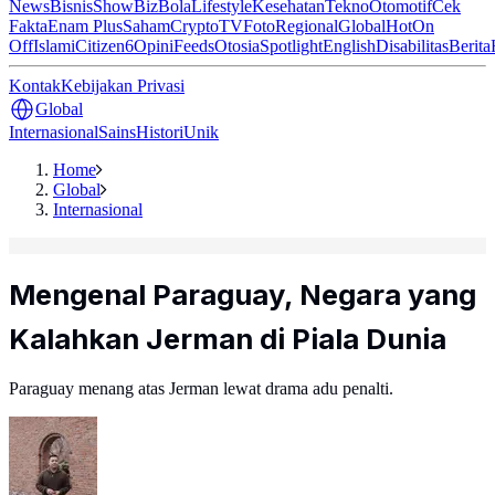
News
Bisnis
ShowBiz
Bola
Lifestyle
Kesehatan
Tekno
Otomotif
Cek
Fakta
Enam Plus
Saham
Crypto
TV
Foto
Regional
Global
Hot
On
Off
Islami
Citizen6
Opini
Feeds
Otosia
Spotlight
English
Disabilitas
Berita
Kontak
Kebijakan Privasi
Global
Internasional
Sains
Histori
Unik
Home
Global
Internasional
Mengenal Paraguay, Negara yang
Kalahkan Jerman di Piala Dunia
Paraguay menang atas Jerman lewat drama adu penalti.