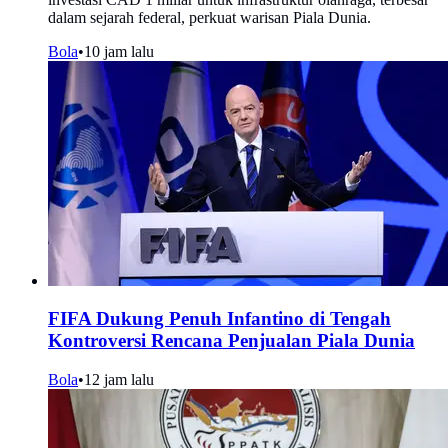
dalam sejarah federal, perkuat warisan Piala Dunia.
Bola
•
10 jam lalu
FIFA Dukung Penuh Infantino di Tengah
Kontroversi Rencana Penjualan Piala Dunia
Bola
•
12 jam lalu