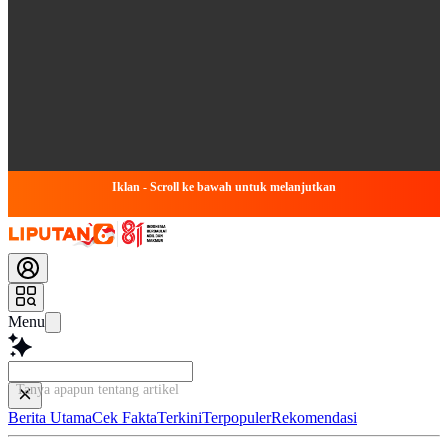
Iklan - Scroll ke bawah untuk melanjutkan
Menu
Tanya apapun tentang artikel ini...
Berita Utama
Cek Fakta
Terkini
Terpopuler
Rekomendasi