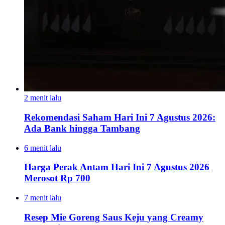
2 menit lalu
Rekomendasi Saham Hari Ini 7 Agustus 2026:
Ada Bank hingga Tambang
6 menit lalu
Harga Perak Antam Hari Ini 7 Agustus 2026
Merosot Rp 700
7 menit lalu
Resep Mie Goreng Saus Keju yang Creamy