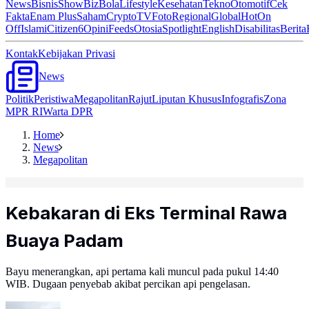
News
Bisnis
ShowBiz
Bola
Lifestyle
Kesehatan
Tekno
Otomotif
Cek
Fakta
Enam Plus
Saham
Crypto
TV
Foto
Regional
Global
Hot
On
Off
Islami
Citizen6
Opini
Feeds
Otosia
Spotlight
English
Disabilitas
Berita
Kontak
Kebijakan Privasi
News
Politik
Peristiwa
Megapolitan
Rajut
Liputan Khusus
Infografis
Zona
MPR RI
Warta DPR
Home
News
Megapolitan
Kebakaran di Eks Terminal Rawa
Buaya Padam
Bayu menerangkan, api pertama kali muncul pada pukul 14:40
WIB. Dugaan penyebab akibat percikan api pengelasan.