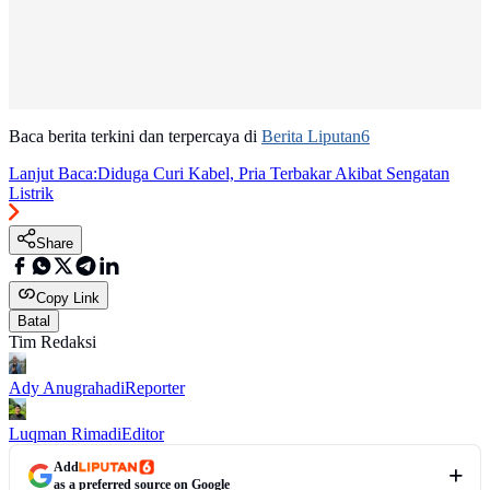
Baca berita terkini dan terpercaya di
Berita Liputan6
Lanjut Baca:
Diduga Curi Kabel, Pria Terbakar Akibat Sengatan
Listrik
Share
Copy Link
Batal
Tim Redaksi
Ady Anugrahadi
Reporter
Luqman Rimadi
Editor
Add
as a preferred source on Google