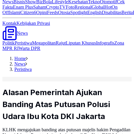
News
Bisnis
ShowBiz
Bola
Lifestyle
Kesehatan
Tekno
Otomotif
Cek
Fakta
Enam Plus
Saham
Crypto
TV
Foto
Regional
Global
Hot
On
Off
Islami
Citizen6
Opini
Feeds
Otosia
Spotlight
English
Disabilitas
Berita
Kontak
Kebijakan Privasi
News
Politik
Peristiwa
Megapolitan
Rajut
Liputan Khusus
Infografis
Zona
MPR RI
Warta DPR
Home
News
Peristiwa
Alasan Pemerintah Ajukan
Banding Atas Putusan Polusi
Udara Ibu Kota DKI Jakarta
KLHK mengajukan banding atas putusan majelis hakim Pengadilan