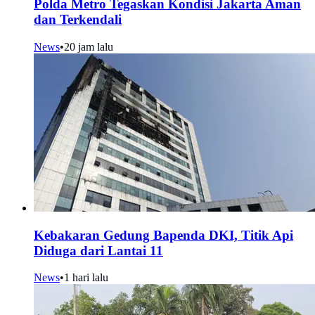
Polda Metro Tegaskan Kondisi Jakarta Aman
dan Terkendali
News
•
20 jam lalu
Kebakaran Gedung Bapenda DKI, Titik Api
Diduga dari Lantai 11
News
•
1 hari lalu