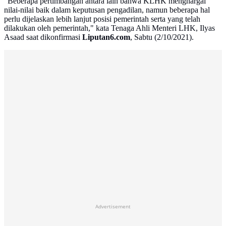
"Beberapa pertimbangan antara lain bahwa KLHK menghargai
nilai-nilai baik dalam keputusan pengadilan, namun beberapa hal
perlu dijelaskan lebih lanjut posisi pemerintah serta yang telah
dilakukan oleh pemerintah," kata Tenaga Ahli Menteri LHK, Ilyas
Asaad saat dikonfirmasi
Liputan6.com
, Sabtu (2/10/2021).
Advertisement