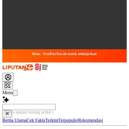
Iklan - Scroll ke bawah untuk melanjutkan
Menu
Tanya apapun tentang artikel ini...
Berita Utama
Cek Fakta
Terkini
Terpopuler
Rekomendasi