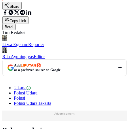
Share
Copy Link
Batal
Tim Redaksi
Lizsa Egeham
Reporter
Rita Ayuningtyas
Editor
Add
as a preferred source on Google
Jakarta
Polusi Udara
Polusi
Polusi Udara Jakarta
Advertisement