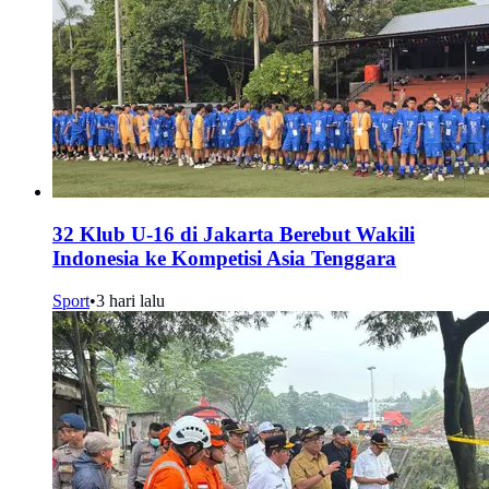
32 Klub U-16 di Jakarta Berebut Wakili
Indonesia ke Kompetisi Asia Tenggara
Sport
•
3 hari lalu