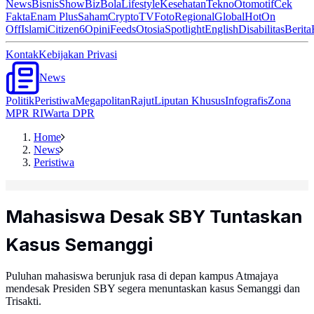
News
Bisnis
ShowBiz
Bola
Lifestyle
Kesehatan
Tekno
Otomotif
Cek
Fakta
Enam Plus
Saham
Crypto
TV
Foto
Regional
Global
Hot
On
Off
Islami
Citizen6
Opini
Feeds
Otosia
Spotlight
English
Disabilitas
Berita
Kontak
Kebijakan Privasi
News
Politik
Peristiwa
Megapolitan
Rajut
Liputan Khusus
Infografis
Zona
MPR RI
Warta DPR
Home
News
Peristiwa
Mahasiswa Desak SBY Tuntaskan
Kasus Semanggi
Puluhan mahasiswa berunjuk rasa di depan kampus Atmajaya
mendesak Presiden SBY segera menuntaskan kasus Semanggi dan
Trisakti.