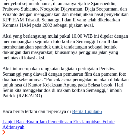
menyebut sejumlah nama, di antaranya Sjafrie Sjamsoeddin,
Prabowo Subianto, Noegroho Djayusman, Djaja Soeparman, dan
Wiranto dengan menggunakan dan melanjutkan hasil penyelidikan
KPP HAM Trisakti, Semanggi I dan II yang telah dikeluarkan
Komnas HAM pada 2002 sebagai pijakan awal.
Aksi yang berlangsung mulai pukul 10.00 WIB ini digelar dengan
memampangkan sejumlah foto korban Semanggi I dan II dan
membentangkan spanduk untuk tandatangan sebagai bentuk
dukungan dari masyarakat, khususnnya pengguna jalan yang
melintas di lokasi aksi.
Aksi ini merupakan rangkaian kegiatan peringatan Peristiwa
Semanggi yang diawali dengan pemutaran film dan pameran foto
dua hari sebelumnya. "Puncak acara peringatan ini akan dilakukan
unjuk rasa di Kantor Kejaksaan Agung pada Selasa besok. Hari
Senin kita menggelar doa di makam korban Semanggi," imbuh
Patrick.(RZK/ADO)
Baca berita terkini dan terpercaya di
Berita Liputan6
Lanjut Baca:
Enam Jam Pemeriksaan Eks Jampidsus Febrie
Adriansyah