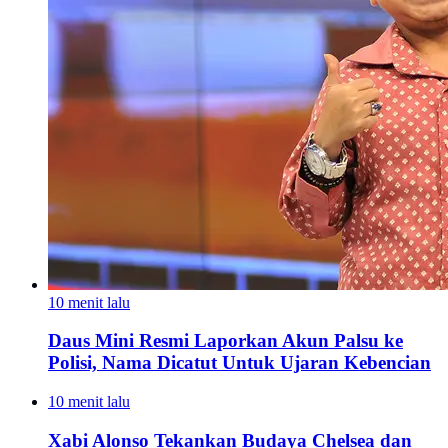
10 menit lalu
Daus Mini Resmi Laporkan Akun Palsu ke
Polisi, Nama Dicatut Untuk Ujaran Kebencian
10 menit lalu
Xabi Alonso Tekankan Budaya Chelsea dan