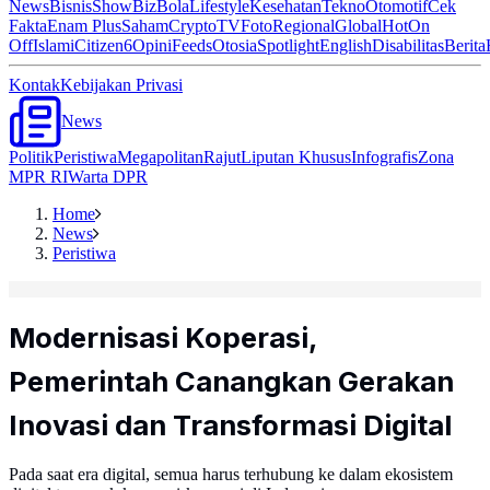
News
Bisnis
ShowBiz
Bola
Lifestyle
Kesehatan
Tekno
Otomotif
Cek
Fakta
Enam Plus
Saham
Crypto
TV
Foto
Regional
Global
Hot
On
Off
Islami
Citizen6
Opini
Feeds
Otosia
Spotlight
English
Disabilitas
Berita
Kontak
Kebijakan Privasi
News
Politik
Peristiwa
Megapolitan
Rajut
Liputan Khusus
Infografis
Zona
MPR RI
Warta DPR
Home
News
Peristiwa
Modernisasi Koperasi,
Pemerintah Canangkan Gerakan
Inovasi dan Transformasi Digital
Pada saat era digital, semua harus terhubung ke dalam ekosistem