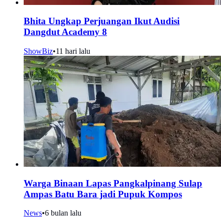
Bhita Ungkap Perjuangan Ikut Audisi
Dangdut Academy 8
ShowBiz
•
11 hari lalu
Warga Binaan Lapas Pangkalpinang Sulap
Ampas Batu Bara jadi Pupuk Kompos
News
•
6 bulan lalu