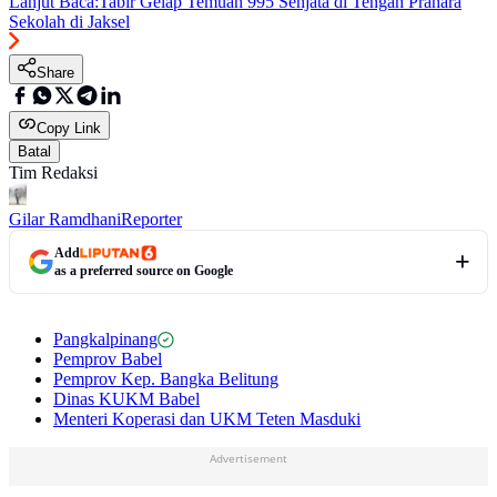
Lanjut Baca:
Tabir Gelap Temuan 995 Senjata di Tengah Prahara
Sekolah di Jaksel
Share
Copy Link
Batal
Tim Redaksi
Gilar Ramdhani
Reporter
Add
as a preferred source on Google
Pangkalpinang
Pemprov Babel
Pemprov Kep. Bangka Belitung
Dinas KUKM Babel
Menteri Koperasi dan UKM Teten Masduki
Advertisement