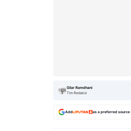
Gilar Ramdhani
Tim Redaksi
Add
as a preferred source