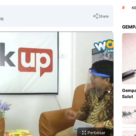
#
K
Share
IB
GEMPA
Copy Link
Gempa
Sulut
Perbesar