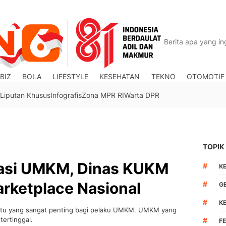
BIZ
BOLA
LIFESTYLE
KESEHATAN
TEKNO
OTOMOTIF
Liputan Khusus
Infografis
Zona MPR RI
Warta DPR
TOPIK
isasi UMKM, Dinas KUKM
#
K
rketplace Nasional
#
G
#
K
suatu yang sangat penting bagi pelaku UMKM. UMKM yang
tertinggal.
#
F