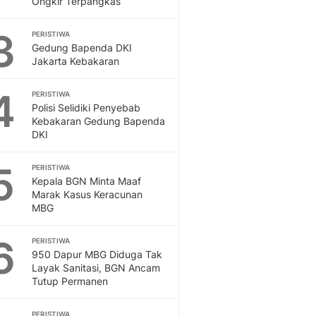
Ongkir Terpangkas
Sport
Berita Bola Terkini, Ja
3
Klasemen, Hasil Liga
PERISTIWA
Gedung Bapenda DKI
Jakarta Kebakaran
4
PERISTIWA
Polisi Selidiki Penyebab
Kebakaran Gedung Bapenda
DKI
5
PERISTIWA
Kepala BGN Minta Maaf
Marak Kasus Keracunan
MBG
6
PERISTIWA
950 Dapur MBG Diduga Tak
Layak Sanitasi, BGN Ancam
Tutup Permanen
PERISTIWA