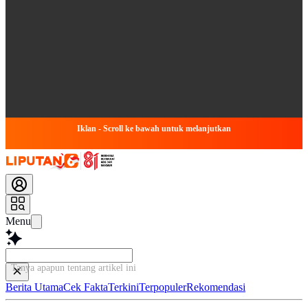
Iklan - Scroll ke bawah untuk melanjutkan
Menu
Tanya apapun tentang artikel ini...
Berita Utama
Cek Fakta
Terkini
Terpopuler
Rekomendasi