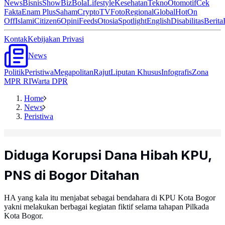
News
Bisnis
ShowBiz
Bola
Lifestyle
Kesehatan
Tekno
Otomotif
Cek
Fakta
Enam Plus
Saham
Crypto
TV
Foto
Regional
Global
Hot
On
Off
Islami
Citizen6
Opini
Feeds
Otosia
Spotlight
English
Disabilitas
Berita
Kontak
Kebijakan Privasi
News
Politik
Peristiwa
Megapolitan
Rajut
Liputan Khusus
Infografis
Zona
MPR RI
Warta DPR
Home
News
Peristiwa
Diduga Korupsi Dana Hibah KPU,
PNS di Bogor Ditahan
HA yang kala itu menjabat sebagai bendahara di KPU Kota Bogor
yakni melakukan berbagai kegiatan fiktif selama tahapan Pilkada
Kota Bogor.