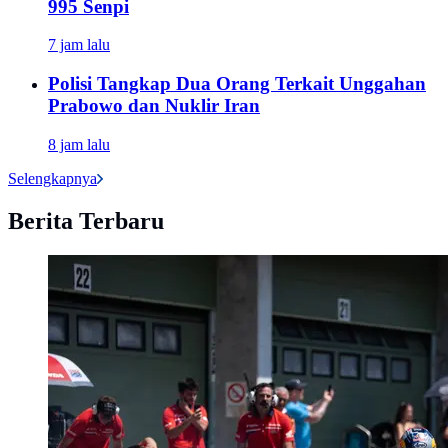
995 Senpi
7 jam lalu
Polisi Tangkap Dua Orang Terkait Unggahan
Prabowo dan Nuklir Iran
8 jam lalu
Selengkapnya
Berita Terbaru