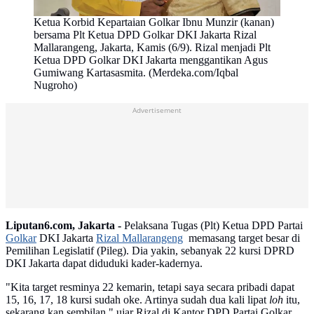
Ketua Korbid Kepartaian Golkar Ibnu Munzir (kanan)
bersama Plt Ketua DPD Golkar DKI Jakarta Rizal
Mallarangeng, Jakarta, Kamis (6/9). Rizal menjadi Plt
Ketua DPD Golkar DKI Jakarta menggantikan Agus
Gumiwang Kartasasmita. (Merdeka.com/Iqbal
Nugroho)
Advertisement
Liputan6.com, Jakarta -
Pelaksana Tugas (Plt) Ketua DPD Partai
Golkar
DKI Jakarta
Rizal Mallarangeng
memasang target besar di
Pemilihan Legislatif (Pileg). Dia yakin, sebanyak 22 kursi DPRD
DKI Jakarta dapat diduduki kader-kadernya.
"Kita target resminya 22 kemarin, tetapi saya secara pribadi dapat
15, 16, 17, 18 kursi sudah oke. Artinya sudah dua kali lipat
loh
itu,
sekarang kan sembilan," ujar Rizal di Kantor DPD Partai Golkar