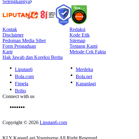
Selengkapnya
Kontak
Redaksi
Disclaimer
Kode Etik
Pedoman Media Siber
Sitemap
Form Pengaduan
Tentang Kami
Karir
Metode Cek Fakta
Hak Jawab dan Koreksi Berita
Liputan6
Merdeka
Bola.com
Bola.net
Fimela
Kapanlagi
Brilio
Connect with us
Copyright © 2026
Liputan6.com
KLY KapanLagi Youniverse All Right Reserved.