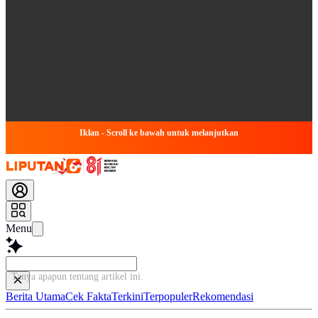
Iklan - Scroll ke bawah untuk melanjutkan
Menu
Tanya apapun tentang artikel ini...
Berita Utama
Cek Fakta
Terkini
Terpopuler
Rekomendasi