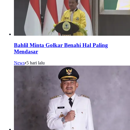
Bahlil Minta Golkar Benahi Hal Paling
Mendasar
News
•
5 hari lalu