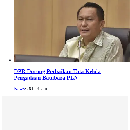
DPR Dorong Perbaikan Tata Kelola
Pengadaan Batubara PLN
News
•
26 hari lalu