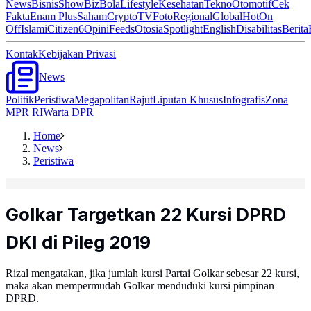
News
Bisnis
ShowBiz
Bola
Lifestyle
Kesehatan
Tekno
Otomotif
Cek
Fakta
Enam Plus
Saham
Crypto
TV
Foto
Regional
Global
Hot
On
Off
Islami
Citizen6
Opini
Feeds
Otosia
Spotlight
English
Disabilitas
Berita
Kontak
Kebijakan Privasi
News
Politik
Peristiwa
Megapolitan
Rajut
Liputan Khusus
Infografis
Zona
MPR RI
Warta DPR
Home
News
Peristiwa
Golkar Targetkan 22 Kursi DPRD
DKI di Pileg 2019
Rizal mengatakan, jika jumlah kursi Partai Golkar sebesar 22 kursi,
maka akan mempermudah Golkar menduduki kursi pimpinan
DPRD.