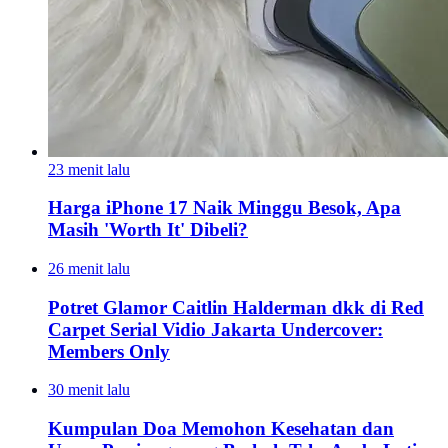
23 menit lalu
Harga iPhone 17 Naik Minggu Besok, Apa
Masih 'Worth It' Dibeli?
26 menit lalu
Potret Glamor Caitlin Halderman dkk di Red
Carpet Serial Vidio Jakarta Undercover:
Members Only
30 menit lalu
Kumpulan Doa Memohon Kesehatan dan