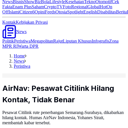
News
Bisnis
ShowBiz
Bola
Lifestyle
Kesehatan
Tekno
Otomotif
Cek
Fakta
Enam Plus
Saham
Crypto
TV
Foto
Regional
Global
Hot
On
Off
Islami
Citizen6
Opini
Feeds
Otosia
Spotlight
English
Disabilitas
Berita
Kontak
Kebijakan Privasi
News
Politik
Peristiwa
Megapolitan
Rajut
Liputan Khusus
Infografis
Zona
MPR RI
Warta DPR
Home
News
Peristiwa
AirNav: Pesawat Citilink Hilang
Kontak, Tidak Benar
Pesawat Citilink rute penerbangan Semarang-Surabaya, dikabarkan
hilang kontak. Humas AirNav Indonesia, Yohanes Sirait,
membantah kabar tersebut.